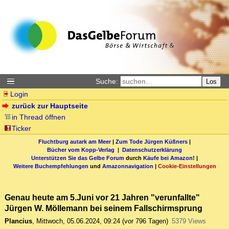
Suche:
Los
Login
zurück zur Hauptseite
in Thread öffnen
Ticker
Fluchtburg autark am Meer
|
Zum Tode Jürgen Küßners
|
Bücher vom Kopp-Verlag |
Datenschutzerklärung
Unterstützen Sie das Gelbe Forum
durch
Käufe bei Amazon
! |
Weitere Buchempfehlungen
und
Amazonnavigation
|
Cookie-Einstellungen
Genau heute am 5.Juni vor 21 Jahren "verunfallte"
Jürgen W. Möllemann bei seinem Fallschirmsprung
Plancius
,
Mittwoch, 05.06.2024, 09:24
(vor 796 Tagen)
5379 Views