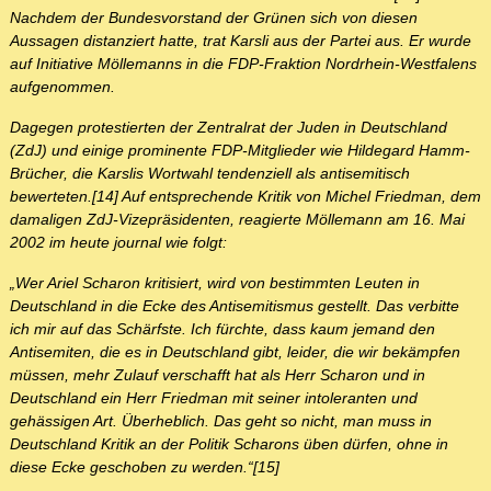
Nachdem der Bundesvorstand der Grünen sich von diesen
Aussagen distanziert hatte, trat Karsli aus der Partei aus. Er wurde
auf Initiative Möllemanns in die FDP-Fraktion Nordrhein-Westfalens
aufgenommen.
Dagegen protestierten der Zentralrat der Juden in Deutschland
(ZdJ) und einige prominente FDP-Mitglieder wie Hildegard Hamm-
Brücher, die Karslis Wortwahl tendenziell als antisemitisch
bewerteten.[14] Auf entsprechende Kritik von Michel Friedman, dem
damaligen ZdJ-Vizepräsidenten, reagierte Möllemann am 16. Mai
2002 im heute journal wie folgt:
„Wer Ariel Scharon kritisiert, wird von bestimmten Leuten in
Deutschland in die Ecke des Antisemitismus gestellt. Das verbitte
ich mir auf das Schärfste. Ich fürchte, dass kaum jemand den
Antisemiten, die es in Deutschland gibt, leider, die wir bekämpfen
müssen, mehr Zulauf verschafft hat als Herr Scharon und in
Deutschland ein Herr Friedman mit seiner intoleranten und
gehässigen Art. Überheblich. Das geht so nicht, man muss in
Deutschland Kritik an der Politik Scharons üben dürfen, ohne in
diese Ecke geschoben zu werden.“[15]