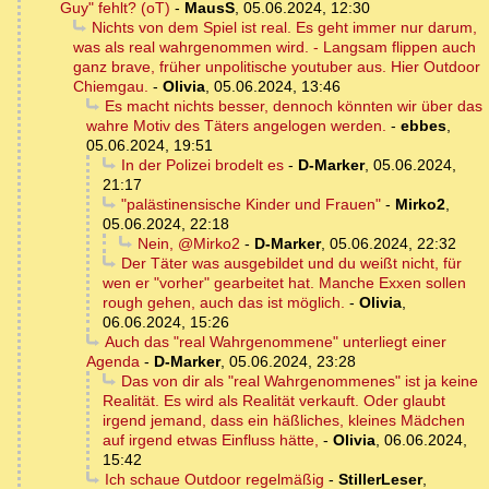
Guy" fehlt? (oT)
-
MausS
,
05.06.2024, 12:30
Nichts von dem Spiel ist real. Es geht immer nur darum,
was als real wahrgenommen wird. - Langsam flippen auch
ganz brave, früher unpolitische youtuber aus. Hier Outdoor
Chiemgau.
-
Olivia
,
05.06.2024, 13:46
Es macht nichts besser, dennoch könnten wir über das
wahre Motiv des Täters angelogen werden.
-
ebbes
,
05.06.2024, 19:51
In der Polizei brodelt es
-
D-Marker
,
05.06.2024,
21:17
"palästinensische Kinder und Frauen"
-
Mirko2
,
05.06.2024, 22:18
Nein, @Mirko2
-
D-Marker
,
05.06.2024, 22:32
Der Täter was ausgebildet und du weißt nicht, für
wen er "vorher" gearbeitet hat. Manche Exxen sollen
rough gehen, auch das ist möglich.
-
Olivia
,
06.06.2024, 15:26
Auch das "real Wahrgenommene" unterliegt einer
Agenda
-
D-Marker
,
05.06.2024, 23:28
Das von dir als "real Wahrgenommenes" ist ja keine
Realität. Es wird als Realität verkauft. Oder glaubt
irgend jemand, dass ein häßliches, kleines Mädchen
auf irgend etwas Einfluss hätte,
-
Olivia
,
06.06.2024,
15:42
Ich schaue Outdoor regelmäßig
-
StillerLeser
,