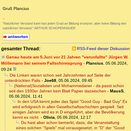
Gruß Plancius
--
"Natürlicher Verstand kann fast jeden Grad an Bildung ersetzen, aber keine Bildung den
natürlichen Verstand." ARTHUR SCHOPENHAUER
antworten
gesamter Thread:
RSS-Feed dieser Diskussion
Genau heute am 5.Juni vor 21 Jahren "verunfallte" Jürgen W.
Möllemann bei seinem Fallschirmsprung
-
Plancius
,
05.06.2024,
09:24
Die Linken waren schon seit Jahrzehnten auf Seite der
unterdrückten Palis
-
Joe68
,
05.06.2024, 09:45
(National)Sozialisten und Mohammedaner - da passt schon
seit den 1930er Jahren kein Blatt Papier dazwischen
-
MausS
,
05.06.2024, 11:41
In den USA kennt jeder das Spiel "Good Guy - Bad Guy".Es
wird erfolgreich in allen Gesellschaftsschichten gespielt. Seit
einigen Jahren wird es in D eingeführt, aber die Bevölkerung
kennt es nicht.
-
Olivia
,
05.06.2024, 12:17
Du hast aber schon bemerkt, dass, die Veranstaltung
eines solchen "Spiels" mal vorausgesetzt, in "D" der "Good