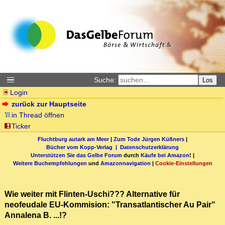
Suche:
Los
Login
zurück zur Hauptseite
in Thread öffnen
Ticker
Fluchtburg autark am Meer
|
Zum Tode Jürgen Küßners
|
Bücher vom Kopp-Verlag |
Datenschutzerklärung
Unterstützen Sie das Gelbe Forum
durch
Käufe bei Amazon
! |
Weitere Buchempfehlungen
und
Amazonnavigation
|
Cookie-Einstellungen
Wie weiter mit Flinten-Uschi??? Alternative für
neofeudale EU-Kommision: "Transatlantischer Au Pair"
Annalena B. ...!?