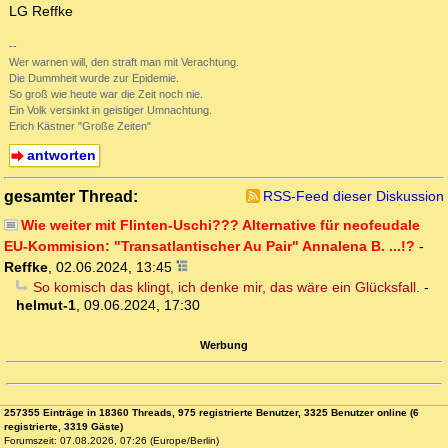
LG Reffke
--
Wer warnen will, den straft man mit Verachtung.
Die Dummheit wurde zur Epidemie.
So groß wie heute war die Zeit noch nie.
Ein Volk versinkt in geistiger Umnachtung.
Erich Kästner "Große Zeiten"
antworten
gesamter Thread:
RSS-Feed dieser Diskussion
Wie weiter mit Flinten-Uschi??? Alternative für neofeudale
EU-Kommision: "Transatlantischer Au Pair" Annalena B. ...!?
-
Reffke
,
02.06.2024, 13:45
So komisch das klingt, ich denke mir, das wäre ein Glücksfall.
-
helmut-1
,
09.06.2024, 17:30
Werbung
257355 Einträge in 18360 Threads, 975 registrierte Benutzer, 3325 Benutzer online (6
registrierte, 3319 Gäste)
Forumszeit: 07.08.2026, 07:26 (Europe/Berlin)