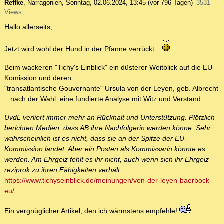
Reffke
,
Narragonien
,
Sonntag, 02.06.2024, 13:45
(vor 796 Tagen)
3531
Views
Hallo allerseits,
Jetzt wird wohl der Hund in der Pfanne verrückt...
Beim wackeren "Tichy's Einblick" ein düsterer Weitblick auf die EU-
Komission und deren
"transatlantische Gouvernante" Ursula von der Leyen, geb. Albrecht
...nach der Wahl: eine fundierte Analyse mit Witz und Verstand.
UvdL verliert immer mehr an Rückhalt und Unterstützung. Plötzlich
berichten Medien, dass AB ihre Nachfolgerin werden könne. Sehr
wahrscheinlich ist es nicht, dass sie an der Spitze der EU-
Kommission landet. Aber ein Posten als Kommissarin könnte es
werden. Am Ehrgeiz fehlt es ihr nicht, auch wenn sich ihr Ehrgeiz
reziprok zu ihren Fähigkeiten verhält.
https://www.tichyseinblick.de/meinungen/von-der-leyen-baerbock-
eu/
Ein vergnüglicher Artikel, den ich wärmstens empfehle!