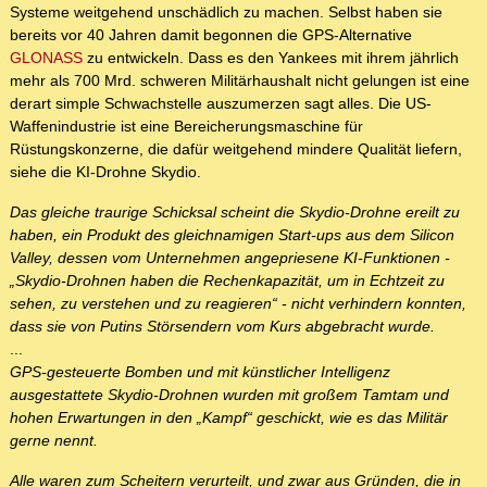
Systeme weitgehend unschädlich zu machen. Selbst haben sie
bereits vor 40 Jahren damit begonnen die GPS-Alternative
GLONASS
zu entwickeln. Dass es den Yankees mit ihrem jährlich
mehr als 700 Mrd. schweren Militärhaushalt nicht gelungen ist eine
derart simple Schwachstelle auszumerzen sagt alles. Die US-
Waffenindustrie ist eine Bereicherungsmaschine für
Rüstungskonzerne, die dafür weitgehend mindere Qualität liefern,
siehe die KI-Drohne Skydio.
Das gleiche traurige Schicksal scheint die Skydio-Drohne ereilt zu
haben, ein Produkt des gleichnamigen Start-ups aus dem Silicon
Valley, dessen vom Unternehmen angepriesene KI-Funktionen -
„Skydio-Drohnen haben die Rechenkapazität, um in Echtzeit zu
sehen, zu verstehen und zu reagieren“ - nicht verhindern konnten,
dass sie von Putins Störsendern vom Kurs abgebracht wurde.
...
GPS-gesteuerte Bomben und mit künstlicher Intelligenz
ausgestattete Skydio-Drohnen wurden mit großem Tamtam und
hohen Erwartungen in den „Kampf“ geschickt, wie es das Militär
gerne nennt.
Alle waren zum Scheitern verurteilt, und zwar aus Gründen, die in