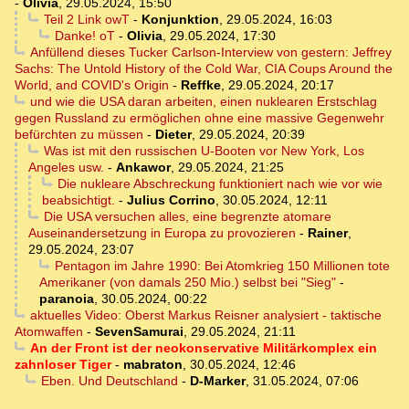
-
Olivia
,
29.05.2024, 15:50
Teil 2 Link owT
-
Konjunktion
,
29.05.2024, 16:03
Danke! oT
-
Olivia
,
29.05.2024, 17:30
Anfüllend dieses Tucker Carlson-Interview von gestern: Jeffrey
Sachs: The Untold History of the Cold War, CIA Coups Around the
World, and COVID's Origin
-
Reffke
,
29.05.2024, 20:17
und wie die USA daran arbeiten, einen nuklearen Erstschlag
gegen Russland zu ermöglichen ohne eine massive Gegenwehr
befürchten zu müssen
-
Dieter
,
29.05.2024, 20:39
Was ist mit den russischen U-Booten vor New York, Los
Angeles usw.
-
Ankawor
,
29.05.2024, 21:25
Die nukleare Abschreckung funktioniert nach wie vor wie
beabsichtigt.
-
Julius Corrino
,
30.05.2024, 12:11
Die USA versuchen alles, eine begrenzte atomare
Auseinandersetzung in Europa zu provozieren
-
Rainer
,
29.05.2024, 23:07
Pentagon im Jahre 1990: Bei Atomkrieg 150 Millionen tote
Amerikaner (von damals 250 Mio.) selbst bei "Sieg"
-
paranoia
,
30.05.2024, 00:22
aktuelles Video: Oberst Markus Reisner analysiert - taktische
Atomwaffen
-
SevenSamurai
,
29.05.2024, 21:11
An der Front ist der neokonservative Militärkomplex ein
zahnloser Tiger
-
mabraton
,
30.05.2024, 12:46
Eben. Und Deutschland
-
D-Marker
,
31.05.2024, 07:06