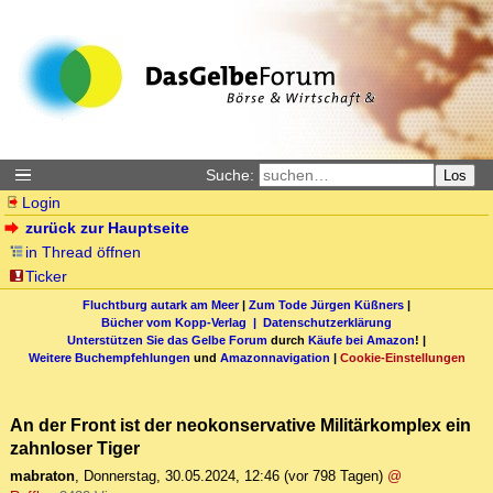
Suche:
Los
Login
zurück zur Hauptseite
in Thread öffnen
Ticker
Fluchtburg autark am Meer
|
Zum Tode Jürgen Küßners
|
Bücher vom Kopp-Verlag |
Datenschutzerklärung
Unterstützen Sie das Gelbe Forum
durch
Käufe bei Amazon
! |
Weitere Buchempfehlungen
und
Amazonnavigation
|
Cookie-Einstellungen
An der Front ist der neokonservative Militärkomplex ein
zahnloser Tiger
mabraton
,
Donnerstag, 30.05.2024, 12:46
(vor 798 Tagen)
@