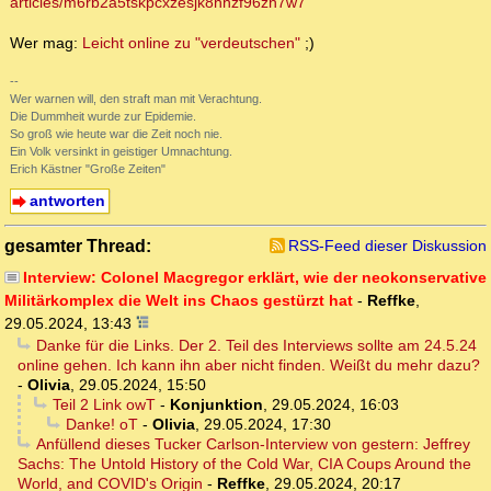
articles/m6rb2a5tskpcxzesjk8hhzf96zh7w7
Wer mag:
Leicht online zu "verdeutschen"
;)
--
Wer warnen will, den straft man mit Verachtung.
Die Dummheit wurde zur Epidemie.
So groß wie heute war die Zeit noch nie.
Ein Volk versinkt in geistiger Umnachtung.
Erich Kästner "Große Zeiten"
antworten
gesamter Thread:
RSS-Feed dieser Diskussion
Interview: Colonel Macgregor erklärt, wie der neokonservative
Militärkomplex die Welt ins Chaos gestürzt hat
-
Reffke
,
29.05.2024, 13:43
Danke für die Links. Der 2. Teil des Interviews sollte am 24.5.24
online gehen. Ich kann ihn aber nicht finden. Weißt du mehr dazu?
-
Olivia
,
29.05.2024, 15:50
Teil 2 Link owT
-
Konjunktion
,
29.05.2024, 16:03
Danke! oT
-
Olivia
,
29.05.2024, 17:30
Anfüllend dieses Tucker Carlson-Interview von gestern: Jeffrey
Sachs: The Untold History of the Cold War, CIA Coups Around the
World, and COVID's Origin
-
Reffke
,
29.05.2024, 20:17