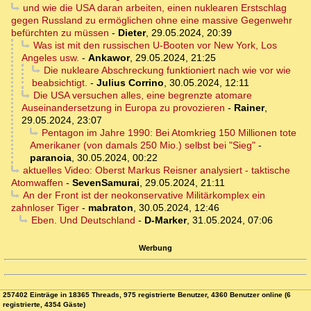
und wie die USA daran arbeiten, einen nuklearen Erstschlag
gegen Russland zu ermöglichen ohne eine massive Gegenwehr
befürchten zu müssen
-
Dieter
,
29.05.2024, 20:39
Was ist mit den russischen U-Booten vor New York, Los
Angeles usw.
-
Ankawor
,
29.05.2024, 21:25
Die nukleare Abschreckung funktioniert nach wie vor wie
beabsichtigt.
-
Julius Corrino
,
30.05.2024, 12:11
Die USA versuchen alles, eine begrenzte atomare
Auseinandersetzung in Europa zu provozieren
-
Rainer
,
29.05.2024, 23:07
Pentagon im Jahre 1990: Bei Atomkrieg 150 Millionen tote
Amerikaner (von damals 250 Mio.) selbst bei "Sieg"
-
paranoia
,
30.05.2024, 00:22
aktuelles Video: Oberst Markus Reisner analysiert - taktische
Atomwaffen
-
SevenSamurai
,
29.05.2024, 21:11
An der Front ist der neokonservative Militärkomplex ein
zahnloser Tiger
-
mabraton
,
30.05.2024, 12:46
Eben. Und Deutschland
-
D-Marker
,
31.05.2024, 07:06
Werbung
257402 Einträge in 18365 Threads, 975 registrierte Benutzer, 4360 Benutzer online (6
registrierte, 4354 Gäste)