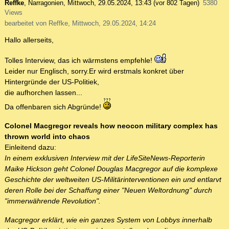
Reffke
,
Narragonien
,
Mittwoch, 29.05.2024, 13:43
(vor 802 Tagen)
5380
Views
bearbeitet von Reffke, Mittwoch, 29.05.2024, 14:24
Hallo allerseits,
Tolles Interview, das ich wärmstens empfehle!
Leider nur Englisch, sorry.Er wird erstmals konkret über
Hintergründe der US-Politiek,
die aufhorchen lassen...
Da offenbaren sich Abgründe!
Colonel Macgregor reveals how neocon military complex has
thrown world into chaos
Einleitend dazu:
In einem exklusiven Interview mit der LifeSiteNews-Reporterin
Maike Hickson geht Colonel Douglas Macgregor auf die komplexe
Geschichte der weltweiten US-Militärinterventionen ein und entlarvt
deren Rolle bei der Schaffung einer "Neuen Weltordnung" durch
"immerwährende Revolution".
Macgregor erklärt, wie ein ganzes System von Lobbys innerhalb