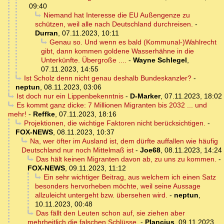
09:40
Niemand hat Interesse die EU Außengenze zu
schützen, weil alle nach Deutschland durchreisen.
-
Durran
,
07.11.2023, 10:11
Genau so. Und wenn es bald (Kommunal-)Wahlrecht
gibt, dann kommen goldene Wasserhähne in die
Unterkünfte. Übergroße ....
-
Wayne Schlegel
,
07.11.2023, 14:55
Ist Scholz denn nicht genau deshalb Bundeskanzler?
-
neptun
,
08.11.2023, 03:06
Ist doch nur ein Lippenbekenntnis
-
D-Marker
,
07.11.2023, 18:02
Es kommt ganz dicke: 7 Millionen Migranten bis 2032 ... und
mehr!
-
Reffke
,
07.11.2023, 18:16
Projektionen, die wichtige Faktoren nicht berücksichtigen.
-
FOX-NEWS
,
08.11.2023, 10:37
Na, wer öfter im Ausland ist, dem dürfte auffallen wie häufig
Deutschland nur noch Mittelmaß ist
-
Joe68
,
08.11.2023, 14:24
Das hält keinen Migranten davon ab, zu uns zu kommen.
-
FOX-NEWS
,
09.11.2023, 11:12
Ein sehr wichtiger Beitrag, aus welchem ich einen Satz
besonders hervorheben möchte, weil seine Aussage
allzuleicht untergeht bzw. übersehen wird.
-
neptun
,
10.11.2023, 00:48
Das fällt den Leuten schon auf, sie ziehen aber
mehrheitlich die falschen Schlüsse.
-
Plancius
,
09.11.2023,