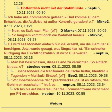
12:25
Hoffentlich nicht mit der Stahlbürste.
-
neptun
,
10.11.2023, 00:50
Ich habe alle Kommentare gelesen = Und komme zu dem
Entschluss, die Asylkrise ist außer Kontrolle geraden! o.T
-
Mirko2
,
07.11.2023, 19:21
Nein, es läuft nach Plan (oT)
-
D-Marker
,
07.11.2023, 20:02
So langsam kommt doch die Wahrheit heraus ..
-
Mirko2
,
08.11.2023, 09:27
Es wird seit Monaten einfach nur viel erzählt, um die Gemüter zu
beruhigen. Jetzt wurde gesagt, was längst klar ist: "Ein schneller
Rückgang der Flüchtlingszahlen ist nicht zu erwarten, ...
-
neptun
,
08.11.2023, 03:16
Man hat beschlossen, dieses Land zu vernichten. So einfach
ist das. oT
-
stocksorcerer
,
08.11.2023, 08:09
.. insbesondere die traditionelle deutsche Kultur, Identität u.
Tugenden = Multikulti-Eintopf. [oT]
-
Beo2
,
08.11.2023, 09:38
"Vor Inbetriebnahme der Sprechwerkzeuge ist es ratsam, das
Gehirn einzuschalten." hieß es ...
-
neptun
,
08.11.2023, 23:54
Ich bin bis auf weiteres über die Forumssoftware nicht mehr
per PN erreichbar.
-
neptun
,
10.11.2023, 00:55
Werbung