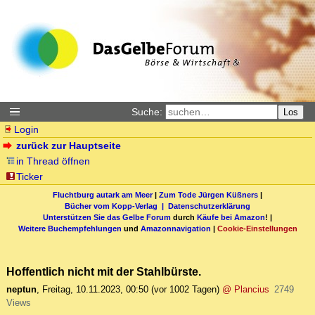
Suche:
Los
Login
zurück zur Hauptseite
in Thread öffnen
Ticker
Fluchtburg autark am Meer
|
Zum Tode Jürgen Küßners
|
Bücher vom Kopp-Verlag |
Datenschutzerklärung
Unterstützen Sie das Gelbe Forum
durch
Käufe bei Amazon
! |
Weitere Buchempfehlungen
und
Amazonnavigation
|
Cookie-Einstellungen
Hoffentlich nicht mit der Stahlbürste.
neptun
,
Freitag, 10.11.2023, 00:50
(vor 1002 Tagen)
@ Plancius
2749
Views