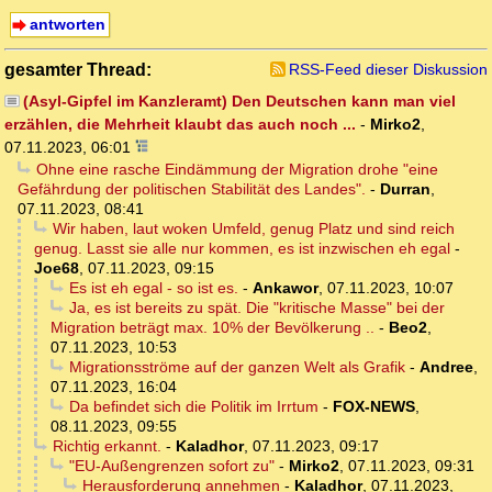
antworten
gesamter Thread:
RSS-Feed dieser Diskussion
(Asyl-Gipfel im Kanzleramt) Den Deutschen kann man viel
erzählen, die Mehrheit klaubt das auch noch ...
-
Mirko2
,
07.11.2023, 06:01
Ohne eine rasche Eindämmung der Migration drohe "eine
Gefährdung der politischen Stabilität des Landes".
-
Durran
,
07.11.2023, 08:41
Wir haben, laut woken Umfeld, genug Platz und sind reich
genug. Lasst sie alle nur kommen, es ist inzwischen eh egal
-
Joe68
,
07.11.2023, 09:15
Es ist eh egal - so ist es.
-
Ankawor
,
07.11.2023, 10:07
Ja, es ist bereits zu spät. Die "kritische Masse" bei der
Migration beträgt max. 10% der Bevölkerung ..
-
Beo2
,
07.11.2023, 10:53
Migrationsströme auf der ganzen Welt als Grafik
-
Andree
,
07.11.2023, 16:04
Da befindet sich die Politik im Irrtum
-
FOX-NEWS
,
08.11.2023, 09:55
Richtig erkannt.
-
Kaladhor
,
07.11.2023, 09:17
"EU-Außengrenzen sofort zu"
-
Mirko2
,
07.11.2023, 09:31
Herausforderung annehmen
-
Kaladhor
,
07.11.2023,