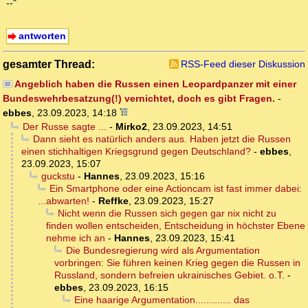
--"
antworten
gesamter Thread:
RSS-Feed dieser Diskussion
Angeblich haben die Russen einen Leopardpanzer mit einer
Bundeswehrbesatzung(!) vernichtet, doch es gibt Fragen.
-
ebbes
,
23.09.2023, 14:18
Der Russe sagte ...
-
Mirko2
,
23.09.2023, 14:51
Dann sieht es natürlich anders aus. Haben jetzt die Russen
einen stichhaltigen Kriegsgrund gegen Deutschland?
-
ebbes
,
23.09.2023, 15:07
guckstu
-
Hannes
,
23.09.2023, 15:16
Ein Smartphone oder eine Actioncam ist fast immer dabei:
...abwarten!
-
Reffke
,
23.09.2023, 15:27
Nicht wenn die Russen sich gegen gar nix nicht zu
finden wollen entscheiden, Entscheidung in höchster Ebene
nehme ich an
-
Hannes
,
23.09.2023, 15:41
Die Bundesregierung wird als Argumentation
vorbringen: Sie führen keinen Krieg gegen die Russen in
Russland, sondern befreien ukrainisches Gebiet. o.T.
-
ebbes
,
23.09.2023, 16:15
Eine haarige Argumentation............. das