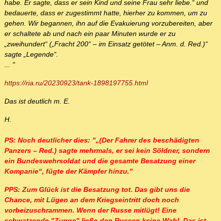
habe. Er sagte, dass er sein Kind und seine Frau sehr liebe.“ und
bedauerte, dass er zugestimmt hatte, hierher zu kommen, um zu
gehen. Wir begannen, ihn auf die Evakuierung vorzubereiten, aber
er schaltete ab und nach ein paar Minuten wurde er zu
„zweihundert“ („Fracht 200“ – im Einsatz getötet – Anm. d. Red.)“
sagte „Legende“.
... "
https://ria.ru/20230923/tank-1898197755.html
Das ist deutlich m. E.
H.
PS: Noch deutlicher dies: "„(Der Fahrer des beschädigten
Panzers – Red.) sagte mehrmals, er sei kein Söldner, sondern
ein Bundeswehrsoldat und die gesamte Besatzung einer
Kompanie“, fügte der Kämpfer hinzu."
PPS: Zum Glück ist die Besatzung tot. Das gibt uns die
Chance, mit Lügen an dem Kriegseintritt doch noch
vorbeizuschrammen. Wenn der Russe mitlügt! Eine
schwatzende "Zunge" ließe den Russen keine Wahl. Das ist