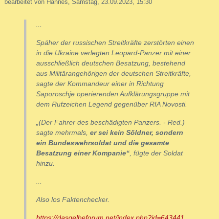
bearbeitet von Hannes, Samstag, 23.09.2023, 15:30
...
Späher der russischen Streitkräfte zerstörten einen
in die Ukraine verlegten Leopard-Panzer mit einer
ausschließlich deutschen Besatzung, bestehend
aus Militärangehörigen der deutschen Streitkräfte,
sagte der Kommandeur einer in Richtung
Saporoschje operierenden Aufklärungsgruppe mit
dem Rufzeichen Legend gegenüber RIA Novosti.
„(Der Fahrer des beschädigten Panzers. - Red.)
sagte mehrmals,
er sei kein Söldner, sondern
ein Bundeswehrsoldat und die gesamte
Besatzung einer Kompanie“
, fügte der Soldat
hinzu.
...
Also los Faktenchecker.
https://dasgelbeforum.net/index.php?id=643441