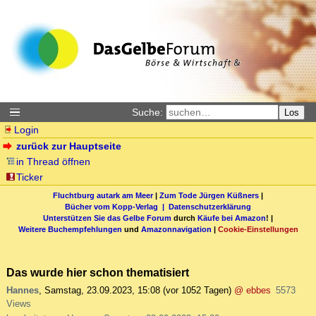
Suche:
Los
Login
zurück zur Hauptseite
in Thread öffnen
Ticker
Fluchtburg autark am Meer
|
Zum Tode Jürgen Küßners
|
Bücher vom Kopp-Verlag |
Datenschutzerklärung
Unterstützen Sie das Gelbe Forum
durch
Käufe bei Amazon
! |
Weitere Buchempfehlungen
und
Amazonnavigation
|
Cookie-Einstellungen
Das wurde hier schon thematisiert
Hannes
,
Samstag, 23.09.2023, 15:08
(vor 1052 Tagen)
@ ebbes
5573
Views