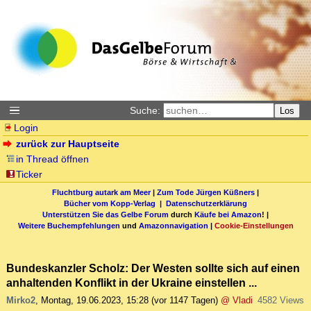
Suche:
Los
Login
zurück zur Hauptseite
in Thread öffnen
Ticker
Fluchtburg autark am Meer
|
Zum Tode Jürgen Küßners
|
Bücher vom Kopp-Verlag |
Datenschutzerklärung
Unterstützen Sie das Gelbe Forum
durch
Käufe bei Amazon
! |
Weitere Buchempfehlungen
und
Amazonnavigation
|
Cookie-Einstellungen
Bundeskanzler Scholz: Der Westen sollte sich auf einen
anhaltenden Konflikt in der Ukraine einstellen ...
Mirko2
,
Montag, 19.06.2023, 15:28
(vor 1147 Tagen)
@ Vladi
4582 Views