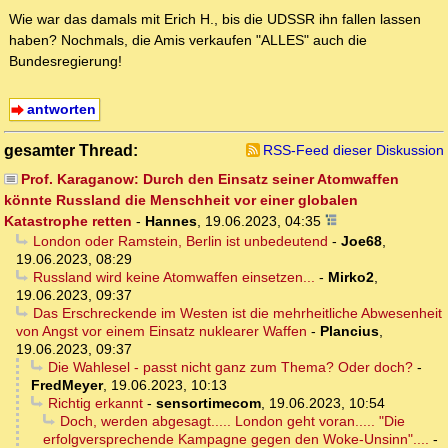
Wie war das damals mit Erich H., bis die UDSSR ihn fallen lassen
haben? Nochmals, die Amis verkaufen "ALLES" auch die
Bundesregierung!
antworten
gesamter Thread:
RSS-Feed dieser Diskussion
Prof. Karaganow: Durch den Einsatz seiner Atomwaffen
könnte Russland die Menschheit vor einer globalen
Katastrophe retten
-
Hannes
,
19.06.2023, 04:35
London oder Ramstein, Berlin ist unbedeutend
-
Joe68
,
19.06.2023, 08:29
Russland wird keine Atomwaffen einsetzen...
-
Mirko2
,
19.06.2023, 09:37
Das Erschreckende im Westen ist die mehrheitliche Abwesenheit
von Angst vor einem Einsatz nuklearer Waffen
-
Plancius
,
19.06.2023, 09:37
Die Wahlesel - passt nicht ganz zum Thema? Oder doch?
-
FredMeyer
,
19.06.2023, 10:13
Richtig erkannt
-
sensortimecom
,
19.06.2023, 10:54
Doch, werden abgesagt..... London geht voran..... "Die
erfolgversprechende Kampagne gegen den Woke-Unsinn"....
-