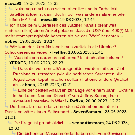
mawa99
,
19.06.2023, 12:33
Nukemap macht das schon aber live und in Farbe inkl.
Satellitenbilder ist dann doch noch was anderes als eine öde
blöde MAP mL
-
mawa99
,
19.06.2023, 12:44
Ich habe beim Querlesen des Wagner Kanals (sehr weit
runterscrollen) einen Artikel gelesen, dass die USA über 400(!) Mal
mehr Atomsprengköpfe besitzen als sie der "Welt" berichten.
-
ebbes
,
19.06.2023, 13:14
Wie kam der Ultra-Nationalismus zurück in die Ukraine?
Schockierendes Video!
-
Reffke
,
19.06.2023, 21:41
Was ist denn daran erschütternd? Ist doch alles bekannt!
-
XERXES
,
19.06.2023, 22:23
Dass die von den USA ausgebildet wurden mit dem Ziel
Russland zu zerstören (wie die serbischen Studenten, die
Jugoslawien kaputt machen sollten) hat eine andere Qualität
als
-
ebbes
,
20.06.2023, 00:21
Eine der besten Analysen zur Lage vor einem Jahr: "Ukraine
Is the Latest Neocon Disaster" von Jeffrey Sachs, dazu
aktuelles IInterview in Wien!
-
Reffke
,
20.06.2023, 12:22
Der Einsatz einer oder zehn oder 50 Atombomben durch
Russland wäre glatter Selbstmord
-
SevenSamurai
,
23.06.2023,
21:01
Die Frage ist grundsätzlich...
-
sensortimecom
,
24.06.2023,
18:33
Die bisherigen Massenmörder haben sich vom Gewissen