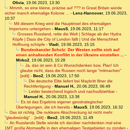
Olivia
,
19.06.2023, 13:30
Mmmh, so eine kleine, präzise auf ??? in Great Britain würde
sicher manch ehemalige Kolonie ...
-
Lenz-Hannover
,
19.06.2023,
10:37
Mit diesem Krieg wird die Hauptinsel des ehemaligen
Imperiums untergehen
-
MausS
,
19.06.2023, 11:17
Grosses Russland, rette die Welt | Schlage ab der Hydra
Köpfe | Dass die City of London fällt | Und die Menschheit
Hoffnung schöpfe
-
Vladi
,
19.06.2023, 15:15
Bundeskanzler Scholz: Der Westen sollte sich auf
einen anhaltenden Konflikt in der Ukraine einstellen ...
-
Mirko2
,
19.06.2023, 15:28
Ja, das ist sein & Co Wunschdenken bzw. Plan! Ich
glaube nicht, dass die Russen noch lange "mitmachen"
[edit]
-
Beo2
,
19.06.2023, 17:50
Die deutsche Elite liefert bei Maybritt Illner die
Rechtfertigung
-
Manuel H.
,
20.06.2023, 06:49
Leider bestechend logisch und nachvollziehbar
-
Manuel H.
,
20.06.2023, 13:38
Es ist das Ergebnis eigener geostrategischer
Überlegungen, die ich bereits
-
MausS
,
19.06.2023, 16:32
Das ist richtig. Die nukleare Abschreckung ist nicht mehr
"glaubwürdig" .. [edit]
-
Beo2
,
19.06.2023, 11:49
An Russlands Stelle würde ich darüber nachdenken mal eine
1MT große Atomwaffe in den ehemaligen Testgebieten zu zünden
-