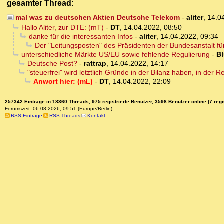
gesamter Thread:
mal was zu deutschen Aktien Deutsche Telekom
-
aliter
,
14.0
Hallo Aliter, zur DTE: (mT)
-
DT
,
14.04.2022, 08:50
danke für die interessanten Infos
-
aliter
,
14.04.2022, 09:34
Der "Leitungsposten" des Präsidenten der Bundesanstalt f
unterschiedliche Märkte US/EU sowie fehlende Regulierung
-
Bl
Deutsche Post?
-
rattrap
,
14.04.2022, 14:17
"steuerfrei" wird letztlich Gründe in der Bilanz haben, in der 
Anwort hier: (mL)
-
DT
,
14.04.2022, 22:09
257342 Einträge in 18360 Threads, 975 registrierte Benutzer, 3598 Benutzer online (7 regi
Forumszeit: 06.08.2026, 09:51 (Europe/Berlin)
RSS Einträge
RSS Threads
Kontakt