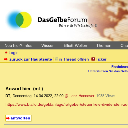
Neu hier? Infos
Wissen
Elliott-Wellen
Themen
Char
Login
zurück zur Hauptseite
in Thread öffnen
Ticker
Fluchtburg
Unterstützen Sie das Gel
Anwort hier: (mL)
DT
,
Donnerstag, 14.04.2022, 22:09
@ Lenz-Hannover
1938 Views
https://www.biallo.de/geldanlage/ratgeber/steuerfreie-dividenden-z
antworten