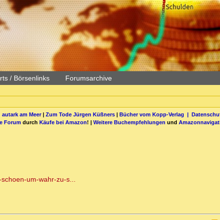
ts / Börsenlinks
Forumsarchive
 autark am Meer
|
Zum Tode Jürgen Küßners
|
Bücher vom Kopp-Verlag |
Datenschut
be Forum
durch
Käufe bei Amazon
! |
Weitere Buchempfehlungen
und
Amazonnavigat
u-schoen-um-wahr-zu-s...