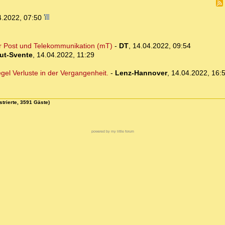
4.2022, 07:50
ür Post und Telekommunikation (mT)
-
DT
,
14.04.2022, 09:54
ut-Svente
,
14.04.2022, 11:29
Regel Verluste in der Vergangenheit.
-
Lenz-Hannover
,
14.04.2022, 16:
strierte, 3591 Gäste)
powered by my little forum