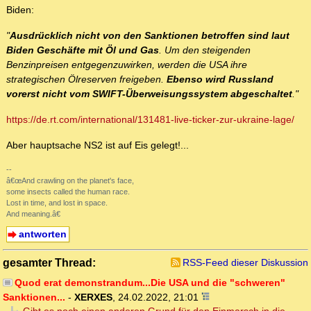
Biden:
"
Ausdrücklich nicht von den Sanktionen betroffen sind laut
Biden Geschäfte mit Öl und Gas
. Um den steigenden
Benzinpreisen entgegenzuwirken, werden die USA ihre
strategischen Ölreserven freigeben.
Ebenso wird Russland
vorerst nicht vom SWIFT-Überweisungssystem abgeschaltet
."
https://de.rt.com/international/131481-live-ticker-zur-ukraine-lage/
Aber hauptsache NS2 ist auf Eis gelegt!...
--
â€œAnd crawling on the planet's face,
some insects called the human race.
Lost in time, and lost in space.
And meaning.â€
antworten
gesamter Thread:
RSS-Feed dieser Diskussion
Quod erat demonstrandum...Die USA und die "schweren"
Sanktionen...
-
XERXES
,
24.02.2022, 21:01