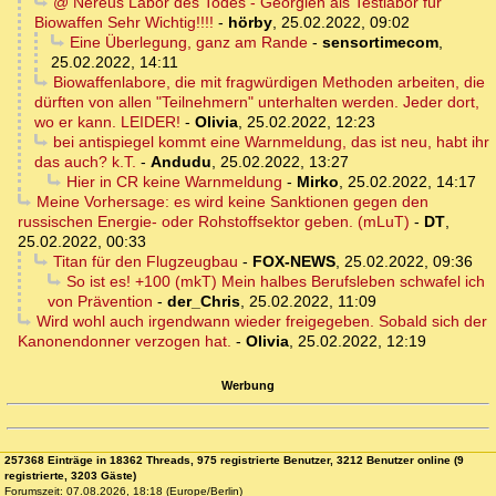
@ Nereus Labor des Todes - Georgien als Testlabor für
Biowaffen Sehr Wichtig!!!!
-
hörby
,
25.02.2022, 09:02
Eine Überlegung, ganz am Rande
-
sensortimecom
,
25.02.2022, 14:11
Biowaffenlabore, die mit fragwürdigen Methoden arbeiten, die
dürften von allen "Teilnehmern" unterhalten werden. Jeder dort,
wo er kann. LEIDER!
-
Olivia
,
25.02.2022, 12:23
bei antispiegel kommt eine Warnmeldung, das ist neu, habt ihr
das auch? k.T.
-
Andudu
,
25.02.2022, 13:27
Hier in CR keine Warnmeldung
-
Mirko
,
25.02.2022, 14:17
Meine Vorhersage: es wird keine Sanktionen gegen den
russischen Energie- oder Rohstoffsektor geben. (mLuT)
-
DT
,
25.02.2022, 00:33
Titan für den Flugzeugbau
-
FOX-NEWS
,
25.02.2022, 09:36
So ist es! +100 (mkT) Mein halbes Berufsleben schwafel ich
von Prävention
-
der_Chris
,
25.02.2022, 11:09
Wird wohl auch irgendwann wieder freigegeben. Sobald sich der
Kanonendonner verzogen hat.
-
Olivia
,
25.02.2022, 12:19
Werbung
257368 Einträge in 18362 Threads, 975 registrierte Benutzer, 3212 Benutzer online (9
registrierte, 3203 Gäste)
Forumszeit: 07.08.2026, 18:18 (Europe/Berlin)