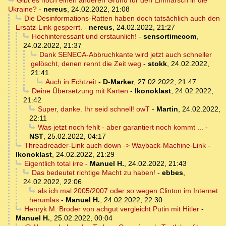
Gibt es noch einen anderen Grund für den Einmarsch in die
Ukraine?
-
nereus
,
24.02.2022, 21:08
Die Desinformations-Ratten haben doch tatsächlich auch den
Ersatz-Link gesperrt.
-
nereus
,
24.02.2022, 21:27
Hochinteressant und erstaunlich!
-
sensortimecom
,
24.02.2022, 21:37
Dank SENECA-Abbruchkante wird jetzt auch schneller
gelöscht, denen rennt die Zeit weg
-
stokk
,
24.02.2022,
21:41
Auch in Echtzeit
-
D-Marker
,
27.02.2022, 21:47
Deine Übersetzung mit Karten
-
Ikonoklast
,
24.02.2022,
21:42
Super, danke. Ihr seid schnell! owT
-
Martin
,
24.02.2022,
22:11
Was jetzt noch fehlt - aber garantiert noch kommt ...
-
NST
,
25.02.2022, 04:17
Threadreader-Link auch down -> Wayback-Machine-Link
-
Ikonoklast
,
24.02.2022, 21:29
Eigentlich total irre
-
Manuel H.
,
24.02.2022, 21:43
Das bedeutet richtige Macht zu haben!
-
ebbes
,
24.02.2022, 22:06
als ich mal 2005/2007 oder so wegen Clinton im Internet
herumlas
-
Manuel H.
,
24.02.2022, 22:30
Henryk M. Broder von achgut vergleicht Putin mit Hitler
-
Manuel H.
,
25.02.2022, 00:04