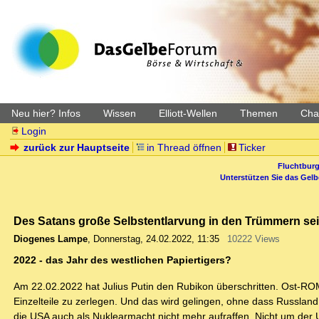
Neu hier? Infos
Wissen
Elliott-Wellen
Themen
Char
Login
zurück zur Hauptseite
in Thread öffnen
Ticker
Fluchtburg
Unterstützen Sie das Gel
Des Satans große Selbstentlarvung in den Trümmern sei
Diogenes Lampe
,
Donnerstag, 24.02.2022, 11:35
10222 Views
2022 - das Jahr des westlichen Papiertigers?
Am 22.02.2022 hat Julius Putin den Rubikon überschritten. Ost-
Einzelteile zu zerlegen. Und das wird gelingen, ohne dass Russland
die USA auch als Nuklearmacht nicht mehr aufraffen. Nicht um der 