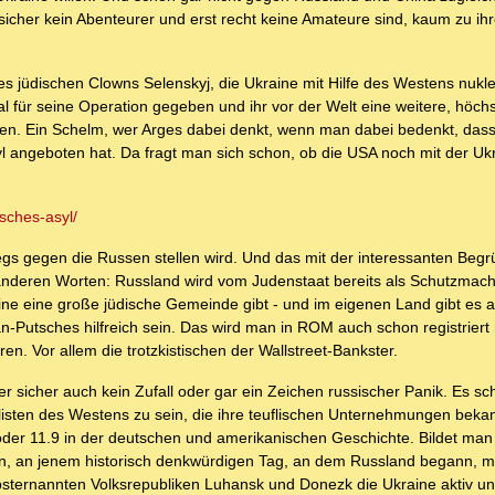
sicher kein Abenteurer und erst recht keine Amateure sind, kaum zu ih
jüdischen Clowns Selenskyj, die Ukraine mit Hilfe des Westens nukle
al für seine Operation gegeben und ihr vor der Welt eine weitere, höchs
men. Ein Schelm, wer Arges dabei denkt, wenn man dabei bedenkt, dass
 angeboten hat. Da fragt man sich schon, ob die USA noch mit der Ukr
sches-asyl/
egs gegen die Russen stellen wird. Und das mit der interessanten Beg
t anderen Worten: Russland wird vom Judenstaat bereits als Schutzmach
aine eine große jüdische Gemeinde gibt - und im eigenen Land gibt es 
n-Putsches hilfreich sein. Das wird man in ROM auch schon registrier
n. Vor allem die trotzkistischen der Wallstreet-Bankster.
 sicher auch kein Zufall oder gar ein Zeichen russischer Panik. Es sc
listen des Westens zu sein, die ihre teuflischen Unternehmungen bekan
oder 11.9 in der deutschen und amerikanischen Geschichte. Bildet man
 an jenem historisch denkwürdigen Tag, an dem Russland begann, mi
sternannten Volksrepubliken Luhansk und Donezk die Ukraine aktiv und