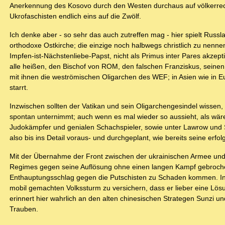
Anerkennung des Kosovo durch den Westen durchaus auf völkerrecht
Ukrofaschisten endlich eins auf die Zwölf.
Ich denke aber - so sehr das auch zutreffen mag - hier spielt Russla
orthodoxe Ostkirche; die einzige noch halbwegs christlich zu nen
Impfen-ist-Nächstenliebe-Papst, nicht als Primus inter Pares akzep
alle heißen, den Bischof von ROM, den falschen Franziskus, seinen
mit ihnen die weströmischen Oligarchen des WEF; in Asien wie in E
starrt.
Inzwischen sollten der Vatikan und sein Oligarchengesindel wissen,
spontan unternimmt; auch wenn es mal wieder so aussieht, als wär
Judokämpfer und genialen Schachspieler, sowie unter Lawrow und S
also bis ins Detail voraus- und durchgeplant, wie bereits seine erf
Mit der Übernahme der Front zwischen der ukrainischen Armee un
Regimes gegen seine Auflösung ohne einen langen Kampf gebrochen
Enthauptungsschlag gegen die Putschisten zu Schaden kommen. In 
mobil gemachten Volkssturm zu versichern, dass er lieber eine L
erinnert hier wahrlich an den alten chinesischen Strategen Sunzi 
Trauben.