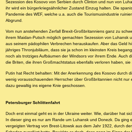
Sezession des Kosovo von Serbien durch Clinton und nun von Luha
ihr wird ein bürgerkriegsähnlicher Zustand Einzug halten. Die sp
Pandemie des WEF, welche u.a. auch die Tourismusindustrie ruinie
Abgrund.
Vom nun anstehenden Zerfall Brexit-Großbritanniens ganz zu schw
ihrem Maidan-Putsch möglich gemachten Sezession von Luhansk und
aus seinem pädophilen Verbrechen herauskaufen. Aber das Geld hierz
jähriges Thronjubiläum, dass sie ja schon im kleinsten Kreis bega
noch als trotziges Aufbäumen der Windsors vor ihrem Ende. Auch die
die Briten, die ihren Großmachtstatus ebenfalls verloren haben, sie 
Putin hat Recht behalten: Mit der Anerkennung des Kosovo durch d
wenig vorausschauenden Herrscher über Großbritannien nicht nur e
dazu gewaltig ins eigene Knie geschossen.
Petersburger Schlittenfahrt
Doch erst einmal geht es in der Ukraine weiter. Wie, darüber hat sic
In dieser ging es nur am Rande um Luhansk und Donezk. Da ging e
vergeigten Vertrag von Brest-Litowsk aus dem Jahr 1922, durch de