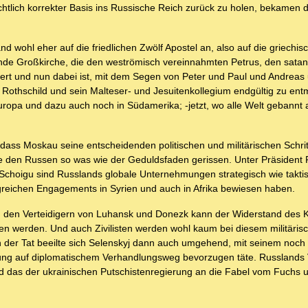
lich korrekter Basis ins Russische Reich zurück zu holen, bekamen 
nd wohl eher auf die friedlichen Zwölf Apostel an, also auf die griechis
nende Großkirche, die den weströmisch vereinnahmten Petrus, den sata
tiert und nun dabei ist, mit dem Segen von Peter und Paul und Andreas 
 Rothschild und sein Malteser- und Jesuitenkollegium endgültig zu en
uropa und dazu auch noch in Südamerika; -jetzt, wo alle Welt gebannt 
 dass Moskau seine entscheidenden politischen und militärischen Schrit
e den Russen so was wie der Geduldsfaden gerissen. Unter Präsident 
choigu sind Russlands globale Unternehmungen strategisch wie taktis
olgreichen Engagements in Syrien und auch in Afrika bewiesen haben.
d den Verteidigern von Luhansk und Donezk kann der Widerstand des 
 werden. Und auch Zivilisten werden wohl kaum bei diesem militäris
der Tat beeilte sich Selenskyj dann auch umgehend, mit seinem noch 
ösung auf diplomatischem Verhandlungsweg bevorzugen täte. Russlands
und das der ukrainischen Putschistenregierung an die Fabel vom Fuchs 