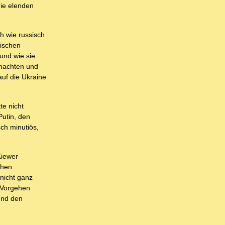
die elenden
ch wie russisch
nischen
und wie sie
tmachten und
auf die Ukraine
te nicht
Putin, den
ch minutiös,
Kiewer
chen
nicht ganz
 Vorgehen
und den