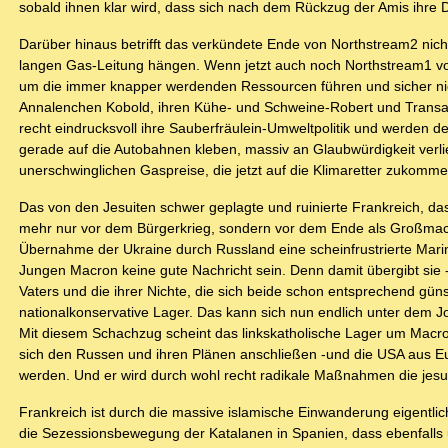
sobald ihnen klar wird, dass sich nach dem Rückzug der Amis ihre 
Darüber hinaus betrifft das verkündete Ende von Northstream2 nicht 
langen Gas-Leitung hängen. Wenn jetzt auch noch Northstream1 vo
um die immer knapper werdenden Ressourcen führen und sicher nich
Annalenchen Kobold, ihren Kühe- und Schweine-Robert und Transa
recht eindrucksvoll ihre Sauberfräulein-Umweltpolitik und werden d
gerade auf die Autobahnen kleben, massiv an Glaubwürdigkeit verl
unerschwinglichen Gaspreise, die jetzt auf die Klimaretter zukomm
Das von den Jesuiten schwer geplagte und ruinierte Frankreich, das
mehr nur vor dem Bürgerkrieg, sondern vor dem Ende als Großmacht
Übernahme der Ukraine durch Russland eine scheinfrustrierte Marine
Jungen Macron keine gute Nachricht sein. Denn damit übergibt sie -
Vaters und die ihrer Nichte, die sich beide schon entsprechend gü
nationalkonservative Lager. Das kann sich nun endlich unter dem Jo
Mit diesem Schachzug scheint das linkskatholische Lager um Macr
sich den Russen und ihren Plänen anschließen -und die USA aus Eur
werden. Und er wird durch wohl recht radikale Maßnahmen die jesu
Frankreich ist durch die massive islamische Einwanderung eigentlich 
die Sezessionsbewegung der Katalanen in Spanien, dass ebenfalls 