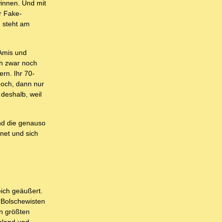
innen. Und mit
r Fake-
e steht am
 Amis und
ch zwar noch
rn. Ihr 70-
doch, dann nur
 deshalb, weil
nd die genauso
net und sich
eich geäußert.
 Bolschewisten
en größten