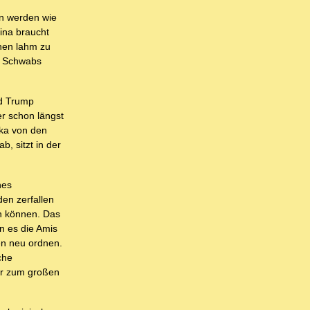
en werden wie
ina braucht
chen lahm zu
on Schwabs
nd Trump
er schon längst
ika von den
, sitzt in der
nes
den zerfallen
en können. Das
n es die Amis
en neu ordnen.
che
er zum großen