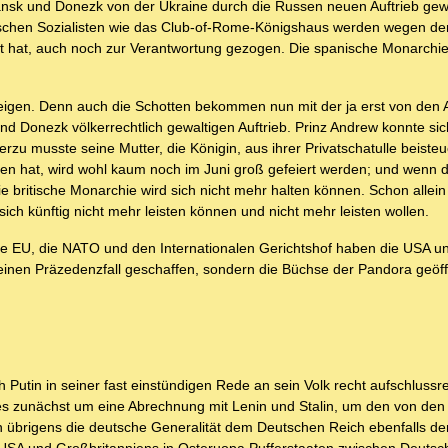
nsk und Donezk von der Ukraine durch die Russen neuen Auftrieb gew
anischen Sozialisten wie das Club-of-Rome-Königshaus werden wegen de
rt hat, auch noch zur Verantwortung gezogen. Die spanische Monarchi
eigen. Denn auch die Schotten bekommen nun mit der ja erst von den
 Donezk völkerrechtlich gewaltigen Auftrieb. Prinz Andrew konnte si
u musste seine Mutter, die Königin, aus ihrer Privatschatulle beisteue
ngen hat, wird wohl kaum noch im Juni groß gefeiert werden; und wenn 
 britische Monarchie wird sich nicht mehr halten können. Schon allein
sich künftig nicht mehr leisten können und nicht mehr leisten wollen.
ie EU, die NATO und den Internationalen Gerichtshof haben die USA u
inen Präzedenzfall geschaffen, sondern die Büchse der Pandora geöff
h Putin in seiner fast einstündigen Rede an sein Volk recht aufschlussr
s zunächst um eine Abrechnung mit Lenin und Stalin, um den von den
n übrigens die deutsche Generalität dem Deutschen Reich ebenfalls d