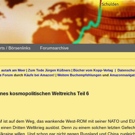
ts / Börsenlinks
Forumsarchive
 autark am Meer
|
Zum Tode Jürgen Küßners
|
Bücher vom Kopp-Verlag |
Datenschut
be Forum
durch
Käufe bei Amazon
! |
Weitere Buchempfehlungen
und
Amazonnavigat
nes kosmopolitischen Weltreichs Teil 6
ROM ist auf dem Weg, das wankende West-ROM mit seiner NATO und EU 
 einen Dritten Weltkrieg auslöst. Denn zu einem solchen letzten Gefec
Ukraine willen. Und schon gar nicht gegen Russland und China zugleic