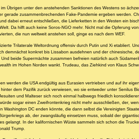
die im Übrigen unter den anstehenden Sanktionen des Westens so ächz
 der gerade zusammenbrechenden Fake-Pandemie ergeben werden. Ch
und dabei erneut entschließen, die Lieferketten in den Westen ein bis
r Welt. Da hilft auch keine Soros-NGO mehr. Nicht mal die Opferung v
 vierten, die nun weltweit anstehen soll, ginge es nach dem WEF.
zierte Trilaterale Weltordnung offensiv durch Putin und Xi etabliert. U
d sich demnächst konkret bis Lissabon ausdehnen und der chinesische, d
ee. Und beide Supermächte zusammen befreien natürlich auch Südamer
alth im Hohen Norden wankt. Trudeau, das Ziehkind von Klaus Schwab
sen werden die USA endgültig aus Eurasien vertrieben und auf ihr eige
s hinter dem Pazifik zurück verwiesen, wo sie entweder unter Senilus Bi
esuiten und Malteser sich noch einmal halbwegs friedlich konsolidier
ürde sogar einen Zweifrontenkrieg nicht mehr ausschließen, der, wen
n Washington DC enden könnte, die dann selbst die Vereinigten Staat
ürgerkriegs ab, der zwangsläufig einsetzen muss, sobald der gigantis
s gelangt. In der kalifornischen Wüste sammeln sich schon die Truck
Donald Trump.