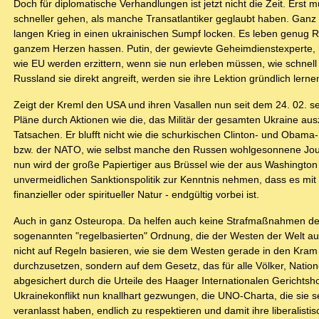
Doch für diplomatische Verhandlungen ist jetzt nicht die Zeit. Erst 
schneller gehen, als manche Transatlantiker geglaubt haben. Gan
langen Krieg in einen ukrainischen Sumpf locken. Es leben genug R
ganzem Herzen hassen. Putin, der gewievte Geheimdienstexperte, h
wie EU werden erzittern, wenn sie nun erleben müssen, wie schnel
Russland sie direkt angreift, werden sie ihre Lektion gründlich lernen
Zeigt der Kreml den USA und ihren Vasallen nun seit dem 24. 02. se
Pläne durch Aktionen wie die, das Militär der gesamten Ukraine ausz
Tatsachen. Er blufft nicht wie die schurkischen Clinton- und Obama
bzw. der NATO, wie selbst manche den Russen wohlgesonnene Journali
nun wird der große Papiertiger aus Brüssel wie der aus Washington
unvermeidlichen Sanktionspolitik zur Kenntnis nehmen, dass es mit de
finanzieller oder spiritueller Natur - endgültig vorbei ist.
Auch in ganz Osteuropa. Da helfen auch keine Strafmaßnahmen d
sogenannten "regelbasierten" Ordnung, die der Westen der Welt auf
nicht auf Regeln basieren, wie sie dem Westen gerade in den Kram
durchzusetzen, sondern auf dem Gesetz, das für alle Völker, Nation
abgesichert durch die Urteile des Haager Internationalen Gerichtsh
Ukrainekonflikt nun knallhart gezwungen, die UNO-Charta, die sie 
veranlasst haben, endlich zu respektieren und damit ihre liberalistis