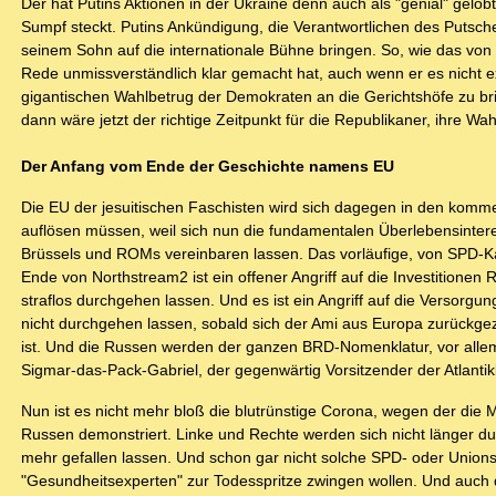
Der hat Putins Aktionen in der Ukraine denn auch als "genial" gelobt
Sumpf steckt. Putins Ankündigung, die Verantwortlichen des Putsch
seinem Sohn auf die internationale Bühne bringen. So, wie das von
Rede unmissverständlich klar gemacht hat, auch wenn er es nicht 
gigantischen Wahlbetrug der Demokraten an die Gerichtshöfe zu bri
dann wäre jetzt der richtige Zeitpunkt für die Republikaner, ihre W
Der Anfang vom Ende der Geschichte namens EU
Die EU der jesuitischen Faschisten wird sich dagegen in den kom
auflösen müssen, weil sich nun die fundamentalen Überlebensintere
Brüssels und ROMs vereinbaren lassen. Das vorläufige, von SPD-K
Ende von Northstream2 ist ein offener Angriff auf die Investitionen
straflos durchgehen lassen. Und es ist ein Angriff auf die Versor
nicht durchgehen lassen, sobald sich der Ami aus Europa zurückge
ist. Und die Russen werden der ganzen BRD-Nomenklatur, vor alle
Sigmar-das-Pack-Gabriel, der gegenwärtig Vorsitzender der Atlant
Nun ist es nicht mehr bloß die blutrünstige Corona, wegen der die
Russen demonstriert. Linke und Rechte werden sich nicht länger durc
mehr gefallen lassen. Und schon gar nicht solche SPD- oder Union
"Gesundheitsexperten" zur Todesspritze zwingen wollen. Und auch 