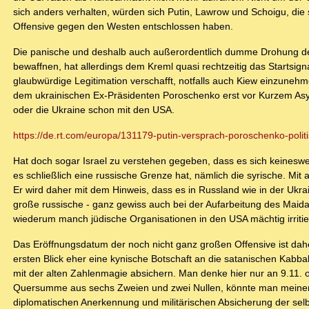
sich anders verhalten, würden sich Putin, Lawrow und Schoigu, die 
Offensive gegen den Westen entschlossen haben.
Die panische und deshalb auch außerordentlich dumme Drohung des 
bewaffnen, hat allerdings dem Kreml quasi rechtzeitig das Startsign
glaubwürdige Legitimation verschafft, notfalls auch Kiew einzuneh
dem ukrainischen Ex-Präsidenten Poroschenko erst vor Kurzem Asyl
oder die Ukraine schon mit den USA.
https://de.rt.com/europa/131179-putin-versprach-poroschenko-politi
Hat doch sogar Israel zu verstehen gegeben, dass es sich keinesw
es schließlich eine russische Grenze hat, nämlich die syrische. Mi
Er wird daher mit dem Hinweis, dass es in Russland wie in der Ukr
große russische - ganz gewiss auch bei der Aufarbeitung des Maida
wiederum manch jüdische Organisationen in den USA mächtig irritiere
Das Eröffnungsdatum der noch nicht ganz großen Offensive ist daher
ersten Blick eher eine kynische Botschaft an die satanischen Kabba
mit der alten Zahlenmagie absichern. Man denke hier nur an 9.11. 
Quersumme aus sechs Zweien und zwei Nullen, könnte man meinen,
diplomatischen Anerkennung und militärischen Absicherung der selb