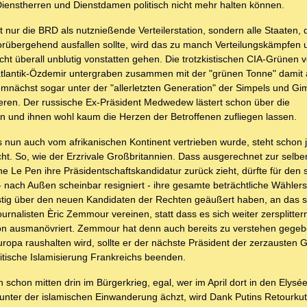
Dienstherren und Dienstdamen politisch nicht mehr halten können.
nur die BRD als nutznießende Verteilerstation, sondern alle Staaten, d
rübergehend ausfallen sollte, wird das zu manch Verteilungskämpfen 
t überall unblutig vonstatten gehen. Die trotzkistischen CIA-Grünen 
tlantik-Özdemir untergraben zusammen mit der "grünen Tonne" damit
emnächst sogar unter der "allerletzten Generation" der Simpels und Gim
ieren. Der russische Ex-Präsident Medwedew lästert schon über die
en und ihnen wohl kaum die Herzen der Betroffenen zufliegen lassen.
 nun auch vom afrikanischen Kontinent vertrieben wurde, steht schon je
. So, wie der Erzrivale Großbritannien. Dass ausgerechnet zur selben
 Le Pen ihre Präsidentschaftskandidatur zurück zieht, dürfte für den
 nach Außen scheinbar resigniert - ihre gesamte beträchtliche Wählersc
nstig über den neuen Kandidaten der Rechten geäußert haben, an das s
urnalisten Èric Zemmour vereinen, statt dass es sich weiter zersplitte
on ausmanövriert. Zemmour hat denn auch bereits zu verstehen gegeb
opa raushalten wird, sollte er der nächste Präsident der zerzausten 
itische Islamisierung Frankreichs beenden.
schon mitten drin im Bürgerkrieg, egal, wer im April dort in den Elysée
unter der islamischen Einwanderung ächzt, wird Dank Putins Retourku