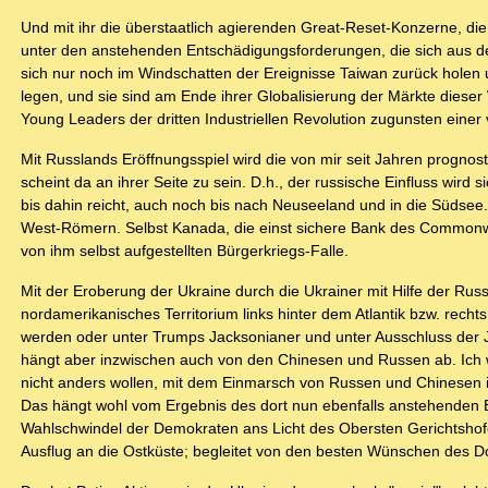
Und mit ihr die überstaatlich agierenden Great-Reset-Konzerne, 
unter den anstehenden Entschädigungsforderungen, die sich aus
sich nur noch im Windschatten der Ereignisse Taiwan zurück holen 
legen, und sie sind am Ende ihrer Globalisierung der Märkte diese
Young Leaders der dritten Industriellen Revolution zugunsten einer
Mit Russlands Eröffnungsspiel wird die von mir seit Jahren prognosti
scheint da an ihrer Seite zu sein. D.h., der russische Einfluss wir
bis dahin reicht, auch noch bis nach Neuseeland und in die Süds
West-Römern. Selbst Kanada, die einst sichere Bank des Commonwe
von ihm selbst aufgestellten Bürgerkriegs-Falle.
Mit der Eroberung der Ukraine durch die Ukrainer mit Hilfe der Rus
nordamerikanisches Territorium links hinter dem Atlantik bzw. recht
werden oder unter Trumps Jacksonianer und unter Ausschluss der J
hängt aber inzwischen auch von den Chinesen und Russen ab. Ich w
nicht anders wollen, mit dem Einmarsch von Russen und Chinesen i
Das hängt wohl vom Ergebnis des dort nun ebenfalls anstehenden B
Wahlschwindel der Demokraten ans Licht des Obersten Gerichtshofe
Ausflug an die Ostküste; begleitet von den besten Wünschen des 