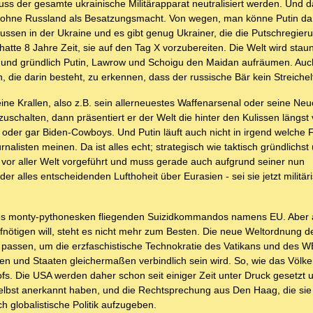
muss der gesamte ukrainische Militärapparat neutralisiert werden. Und d
z ohne Russland als Besatzungsmacht. Von wegen, man könne Putin da 
ussen in der Ukraine und es gibt genug Ukrainer, die die Putschregier
atte 8 Jahre Zeit, sie auf den Tag X vorzubereiten. Die Welt wird st
l und gründlich Putin, Lawrow und Schoigu den Maidan aufräumen. Auc
, die darin besteht, zu erkennen, dass der russische Bär kein Streichelti
ine Krallen, also z.B. sein allerneuestes Waffenarsenal oder seine Ne
uschalten, dann präsentiert er der Welt die hinter den Kulissen längst
- oder gar Biden-Cowboys. Und Putin läuft auch nicht in irgend welche 
sten meinen. Da ist alles echt; strategisch wie taktisch gründlichst 
 vor aller Welt vorgeführt und muss gerade auch aufgrund seiner nun
r alles entscheidenden Lufthoheit über Eurasien - sei sie jetzt militäri
es monty-pythonesken fliegenden Suizidkommandos namens EU. Aber 
nötigen will, steht es nicht mehr zum Besten. Die neue Weltordnung d
 passen, um die erzfaschistische Technokratie des Vatikans und des 
en und Staaten gleichermaßen verbindlich sein wird. So, wie das Völke
ofs. Die USA werden daher schon seit einiger Zeit unter Druck gesetzt 
selbst anerkannt haben, und die Rechtsprechung aus Den Haag, die sie 
ch globalistische Politik aufzugeben.