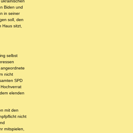
m ukrainischen
on Biden und
n in seiner
en soll, den
 Haus sitzt,
ng selbst
teressen
- angeordnete
m nicht
gesamten SPD
 Hochverrat
e dem elenden
en mit den
fpflicht nicht
und
r mitspielen,