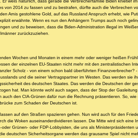
. Er weiß natürlich, dass gerade die Verbrecherfamilie Biden knietief i
es von 2014 zu fassen und zu bestrafen, dürfte auch die Verbrechen v
 den Amis gestohlene Gold, auf das Russland Anspruch erhebt, wie Puti
explizit erwähnte. Wenn es nun den Anhängern Trumps auch noch geling
ngen und zu beweisen, dass die Biden-Administration illegal im Weißen
ahlmänner zurückzuziehen.
menden Wochen und Monaten in einem mehr oder weniger heißen Frühli
ssen der einzelnen EU-Staaten nicht mehr mit den zentralistischen In
anzler Scholz - von einem schon bald überführten Finanzverbrecher? 
 Russlands und die seiner Vertragspartner im Westen. Das werden sie ih
gungssicherheit des deutschen Staates. Das werden die Deutschen der 
zogen hat. Man könnte wohl auch sagen, dass der Stop der Gasleitung
m auch den CIA-Grünen dafür nun die Rechnung präsentieren. So, wi
ikbrücke zum Schaden der Deutschen ist.
 Massen auf den Straßen spazieren gehen. Nun wird auch für den Fried
h die Woken auseinanderdividieren lassen. Die Mitte wird sich eine Imp
s-oder Grünen- oder FDP-Lobbyisten, die uns als Ministerpräsidenten 
die deutschen Sicherheitsorgane werden das grausame Spiel nicht meh