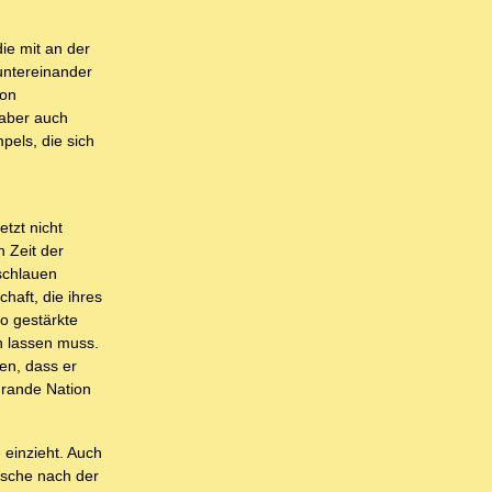
ie mit an der
untereinander
von
 aber auch
pels, die sich
tzt nicht
 Zeit der
 schlauen
haft, die ihres
o gestärkte
rn lassen muss.
en, dass er
Grande Nation
 einzieht. Auch
tsche nach der