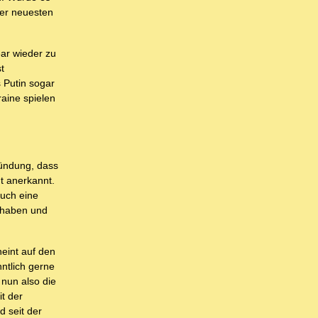
rer neuesten
ar wieder zu
t
 Putin sogar
aine spielen
ründung, dass
t anerkannt.
auch eine
t haben und
heint auf den
ntlich gerne
 nun also die
t der
 seit der