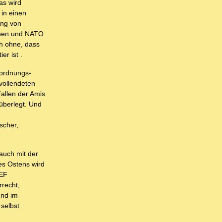
as wird
in einen
ung von
aunen und NATO
h ohne, dass
er ist .
uordnungs-
 vollendeten
Fallen der Amis
überlegt. Und
scher,
auch mit der
es Ostens wird
WEF
rrecht,
und im
selbst