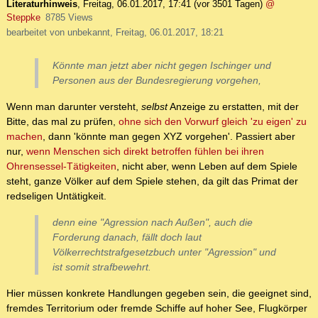
Literaturhinweis
,
Freitag, 06.01.2017, 17:41
(vor 3501 Tagen)
@
Steppke
8785 Views
bearbeitet von unbekannt, Freitag, 06.01.2017, 18:21
Könnte man jetzt aber nicht gegen Ischinger und
Personen aus der Bundesregierung vorgehen,
Wenn man darunter versteht,
selbst
Anzeige zu erstatten, mit der
Bitte, das mal zu prüfen,
ohne sich den Vorwurf gleich 'zu eigen' zu
machen
, dann 'könnte man gegen XYZ vorgehen'. Passiert aber
nur,
wenn Menschen sich direkt betroffen fühlen bei ihren
Ohrensessel-Tätigkeiten
, nicht aber, wenn Leben auf dem Spiele
steht, ganze Völker auf dem Spiele stehen, da gilt das Primat der
redseligen Untätigkeit.
denn eine "Agression nach Außen", auch die
Forderung danach, fällt doch laut
Völkerrechtstrafgesetzbuch unter "Agression" und
ist somit strafbewehrt.
Hier müssen konkrete Handlungen gegeben sein, die geeignet sind,
fremdes Territorium oder fremde Schiffe auf hoher See, Flugkörper