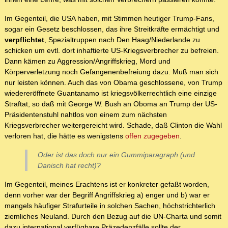
Im Gegenteil, die USA haben, mit Stimmen heutiger Trump-Fans,
sogar ein Gesetz beschlossen, das ihre Streitkräfte ermächtigt und
verpflichtet
, Spezialtruppen nach Den Haag/Niederlande zu
schicken um evtl. dort inhaftierte US-Kriegsverbrecher zu befreien.
Dann kämen zu Aggression/Angriffskrieg, Mord und
Körperverletzung noch Gefangenenbefreiung dazu. Muß man sich
nur leisten können. Auch das von Obama geschlossene, von Trump
wiedereröffnete Guantanamo ist kriegsvölkerrechtlich eine einzige
Straftat, so daß mit George W. Bush an Oboma an Trump der US-
Präsidentenstuhl nahtlos von einem zum nächsten
Kriegsverbrecher weitergereicht wird. Schade, daß Clinton die Wahl
verloren hat, die hätte es wenigstens
offen zugegeben
.
Oder ist das doch nur ein Gummiparagraph (und
Danisch hat recht)?
Im Gegenteil, meines Erachtens ist er konkreter gefaßt worden,
denn vorher war der Begriff Angriffskrieg a) enger und b) war er
mangels häufiger Strafurteile in solchen Sachen, höchstrichterlich
ziemliches Neuland. Durch den Bezug auf die UN-Charta und somit
dazu international verfügbare Präzedenzfälle sollte der