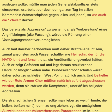
auslegen wollte, müßte man jeden Generalstabsoffizier stets
einsperren, erarbeitet der doch den ganzen Tag im stillen
Kämmerlein Aufmarschpläne gegen 'alles und jeden', so
wie auch
die Schweiz
derzeit.
Das bereits als 'Aggression' zu werten, gar als 'Vorbereitung' eines
Angriffskrieges (alte Fassung), würde die Führung einer
Verteidigungs
macht verunmöglichen.
Auch laut darüber nachdenken muß daher straffrei erlaubt sein,
zumal ansonsten auch Wissenschaftler wie
Heinsohn, der für die
NATO lehrt und forscht
, etc., ein Veröffentlichungsverbot hätten.
Auch er zeigt Gefahren auf und legt daraus resultierende
Handlungsmöglichkeiten nahe. Bundeswehrhochschulen wären
daher sofort zu schließen, West Point natürlich auch. Und
Beihelfer
wie der Rote-Armee-Chor müßten natürlich sofort abgeschossen
werden
, denn sie stärken die Kampfmoral, unerläßlich bei jeder
Aggression.
Die strafrechtlichen Grenzen sollte man lieber zu weit ('Hunde, die
bellen, beißen ncht'), denn zu eng ziehen, vgl. die unsäglichen
Auswirkungen der Volksverhetzungs-Paragraphen
im In- und