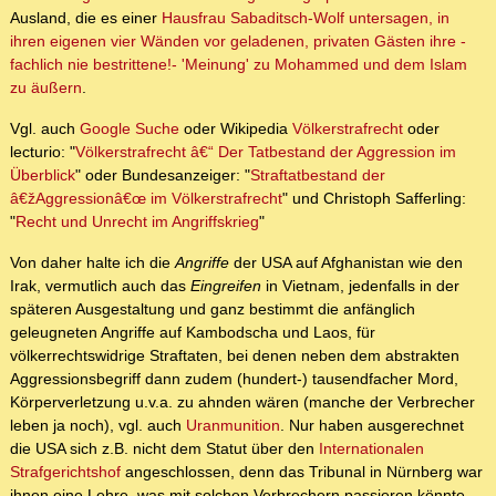
Ausland, die es einer
Hausfrau Sabaditsch-Wolf untersagen, in
ihren eigenen vier Wänden vor geladenen, privaten Gästen ihre -
fachlich nie bestrittene!- 'Meinung' zu Mohammed und dem Islam
zu äußern
.
Vgl. auch
Google Suche
oder Wikipedia
Völkerstrafrecht
oder
lecturio: "
Völkerstrafrecht â€“ Der Tatbestand der Aggression im
Überblick
" oder Bundesanzeiger: "
Straftatbestand der
â€žAggressionâ€œ im Völkerstrafrecht
" und Christoph Safferling:
"
Recht und Unrecht im Angriffskrieg
"
Von daher halte ich die
Angriffe
der USA auf Afghanistan wie den
Irak, vermutlich auch das
Eingreifen
in Vietnam, jedenfalls in der
späteren Ausgestaltung und ganz bestimmt die anfänglich
geleugneten Angriffe auf Kambodscha und Laos, für
völkerrechtswidrige Straftaten, bei denen neben dem abstrakten
Aggressionsbegriff dann zudem (hundert-) tausendfacher Mord,
Körperverletzung u.v.a. zu ahnden wären (manche der Verbrecher
leben ja noch), vgl. auch
Uranmunition
. Nur haben ausgerechnet
die USA sich z.B. nicht dem Statut über den
Internationalen
Strafgerichtshof
angeschlossen, denn das Tribunal in Nürnberg war
ihnen eine Lehre, was mit solchen Verbrechern passieren könnte.