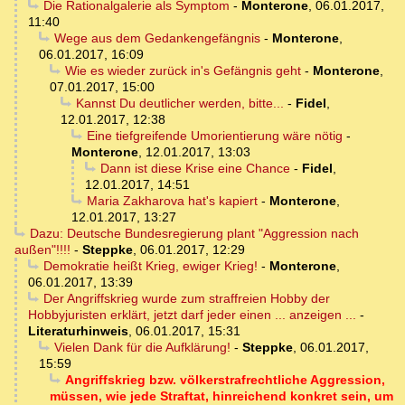
Die Rationalgalerie als Symptom
-
Monterone
,
06.01.2017,
11:40
Wege aus dem Gedankengefängnis
-
Monterone
,
06.01.2017, 16:09
Wie es wieder zurück in's Gefängnis geht
-
Monterone
,
07.01.2017, 15:00
Kannst Du deutlicher werden, bitte...
-
Fidel
,
12.01.2017, 12:38
Eine tiefgreifende Umorientierung wäre nötig
-
Monterone
,
12.01.2017, 13:03
Dann ist diese Krise eine Chance
-
Fidel
,
12.01.2017, 14:51
Maria Zakharova hat's kapiert
-
Monterone
,
12.01.2017, 13:27
Dazu: Deutsche Bundesregierung plant "Aggression nach
außen"!!!!
-
Steppke
,
06.01.2017, 12:29
Demokratie heißt Krieg, ewiger Krieg!
-
Monterone
,
06.01.2017, 13:39
Der Angriffskrieg wurde zum straffreien Hobby der
Hobbyjuristen erklärt, jetzt darf jeder einen ... anzeigen ...
-
Literaturhinweis
,
06.01.2017, 15:31
Vielen Dank für die Aufklärung!
-
Steppke
,
06.01.2017,
15:59
Angriffskrieg bzw. völkerstrafrechtliche Aggression,
müssen, wie jede Straftat, hinreichend konkret sein, um