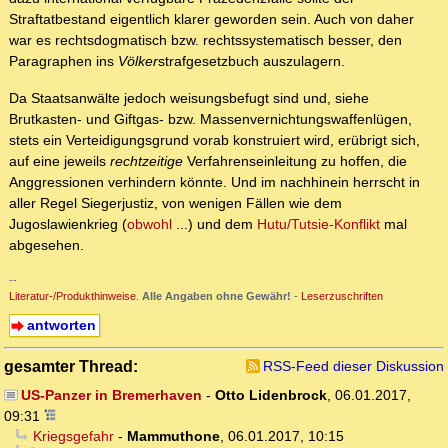
Straftatbestand eigentlich klarer geworden sein. Auch von daher
war es rechtsdogmatisch bzw. rechtssystematisch besser, den
Paragraphen ins
Völker
strafgesetzbuch auszulagern.
Da Staatsanwälte jedoch weisungsbefugt sind und, siehe
Brutkasten- und Giftgas- bzw. Massenvernichtungswaffenlügen,
stets ein Verteidigungsgrund vorab konstruiert wird, erübrigt sich,
auf eine jeweils
rechtzeitige
Verfahrenseinleitung zu hoffen, die
Anggressionen verhindern könnte. Und im nachhinein herrscht in
aller Regel Siegerjustiz, von wenigen Fällen wie dem
Jugoslawienkrieg (
obwohl
...) und dem
Hutu/Tutsie-Konflikt
mal
abgesehen.
--
Literatur-/Produkthinweise
.
Alle Angaben ohne Gewähr!
-
Leserzuschriften
antworten
gesamter Thread:
RSS-Feed dieser Diskussion
US-Panzer in Bremerhaven
-
Otto Lidenbrock
,
06.01.2017,
09:31
Kriegsgefahr
-
Mammuthone
,
06.01.2017, 10:15