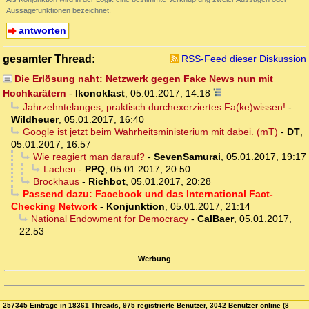
Aussagefunktionen bezeichnet.
antworten
gesamter Thread:
RSS-Feed dieser Diskussion
Die Erlösung naht: Netzwerk gegen Fake News nun mit
Hochkarätern
-
Ikonoklast
,
05.01.2017, 14:18
Jahrzehntelanges, praktisch durchexerziertes Fa(ke)wissen!
-
Wildheuer
,
05.01.2017, 16:40
Google ist jetzt beim Wahrheitsministerium mit dabei. (mT)
-
DT
,
05.01.2017, 16:57
Wie reagiert man darauf?
-
SevenSamurai
,
05.01.2017, 19:17
Lachen
-
PPQ
,
05.01.2017, 20:50
Brockhaus
-
Richbot
,
05.01.2017, 20:28
Passend dazu: Facebook und das International Fact-
Checking Network
-
Konjunktion
,
05.01.2017, 21:14
National Endowment for Democracy
-
CalBaer
,
05.01.2017,
22:53
Werbung
257345 Einträge in 18361 Threads, 975 registrierte Benutzer, 3042 Benutzer online (8