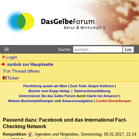
Suche:
Los
Login
zurück zur Hauptseite
in Thread öffnen
Ticker
Fluchtburg autark am Meer
|
Zum Tode Jürgen Küßners
|
Bücher vom Kopp-Verlag |
Datenschutzerklärung
Unterstützen Sie das Gelbe Forum
durch
Käufe bei Amazon
! |
Weitere Buchempfehlungen
und
Amazonnavigation
|
Cookie-Einstellungen
Passend dazu: Facebook und das International Fact-
Checking Network
Konjunktion
,
Irgendwo und Nirgendwo
,
Donnerstag, 05.01.2017, 21:14