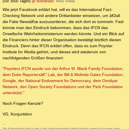
(vor 3500 Tagen)
@ Ikonoklast
4450 Views
Wie jetzt Facebook erklärt hat, will es das International Fact-
Checking Network und andere Drittanbieter einsetzen, um â€žall
die Fake Newsâ€œ auszusortieren, die sich dort so tummeln. Fast
könnte man den Eindruck bekommen, dass das IFCN das
Orwellsche Wahrheitsministerium werden könnte. Und ein Blick auf
die Financiers hinter dieser Organisation bestätigt letztlich diesen
Eindruck. Denn das IFCN erklärt offen, dass es zum Poynter
Institute for Media gehört, und dieses wird wiederum von
nachfolgenden Größen finanziert:
"Poynters IFCN wurde von der Arthur M. Blank Family Foundation,
dem Duke Reportersâ€˜ Lab, der Bill & Melinda Gates Foundation,
Google, der National Endowment for Democracy, dem Omidyar
Network, den Open Society Foundations und der Park Foundation
unterstützt."
Noch Fragen Kienzle?
VG, Konjunktion
--
Als Konjunktion wird in der Logik eine bestimmte Verknüpfung zweier Aussagen oder