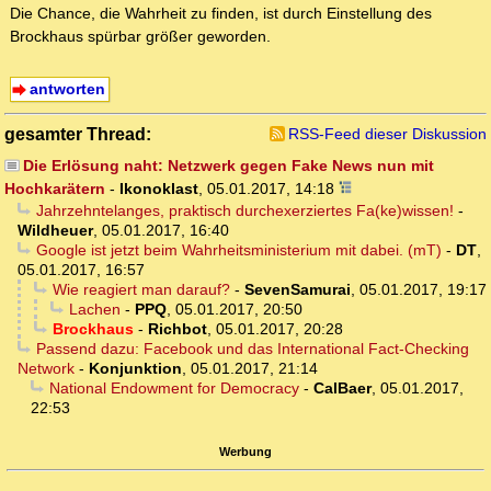
Die Chance, die Wahrheit zu finden, ist durch Einstellung des
Brockhaus spürbar größer geworden.
antworten
gesamter Thread:
RSS-Feed dieser Diskussion
Die Erlösung naht: Netzwerk gegen Fake News nun mit
Hochkarätern
-
Ikonoklast
,
05.01.2017, 14:18
Jahrzehntelanges, praktisch durchexerziertes Fa(ke)wissen!
-
Wildheuer
,
05.01.2017, 16:40
Google ist jetzt beim Wahrheitsministerium mit dabei. (mT)
-
DT
,
05.01.2017, 16:57
Wie reagiert man darauf?
-
SevenSamurai
,
05.01.2017, 19:17
Lachen
-
PPQ
,
05.01.2017, 20:50
Brockhaus
-
Richbot
,
05.01.2017, 20:28
Passend dazu: Facebook und das International Fact-Checking
Network
-
Konjunktion
,
05.01.2017, 21:14
National Endowment for Democracy
-
CalBaer
,
05.01.2017,
22:53
Werbung