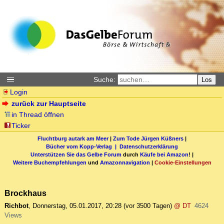
Suche:
Los
Login
zurück zur Hauptseite
in Thread öffnen
Ticker
Fluchtburg autark am Meer
|
Zum Tode Jürgen Küßners
|
Bücher vom Kopp-Verlag |
Datenschutzerklärung
Unterstützen Sie das Gelbe Forum
durch
Käufe bei Amazon
! |
Weitere Buchempfehlungen
und
Amazonnavigation
|
Cookie-Einstellungen
Brockhaus
Richbot
,
Donnerstag, 05.01.2017, 20:28
(vor 3500 Tagen)
@ DT
4624
Views