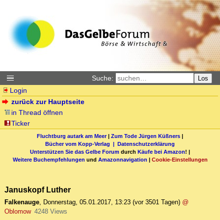
Suche:
Los
Login
zurück zur Hauptseite
in Thread öffnen
Ticker
Fluchtburg autark am Meer
|
Zum Tode Jürgen Küßners
|
Bücher vom Kopp-Verlag |
Datenschutzerklärung
Unterstützen Sie das Gelbe Forum
durch
Käufe bei Amazon
! |
Weitere Buchempfehlungen
und
Amazonnavigation
|
Cookie-Einstellungen
Januskopf Luther
Falkenauge
,
Donnerstag, 05.01.2017, 13:23
(vor 3501 Tagen)
@
Oblomow
4248 Views