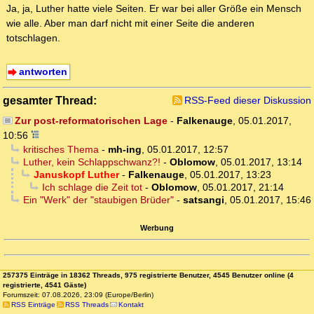
Ja, ja, Luther hatte viele Seiten. Er war bei aller Größe ein Mensch
wie alle. Aber man darf nicht mit einer Seite die anderen
totschlagen.
antworten
gesamter Thread:
RSS-Feed dieser Diskussion
Zur post-reformatorischen Lage
-
Falkenauge
,
05.01.2017,
10:56
kritisches Thema
-
mh-ing
,
05.01.2017, 12:57
Luther, kein Schlappschwanz?!
-
Oblomow
,
05.01.2017, 13:14
Januskopf Luther
-
Falkenauge
,
05.01.2017, 13:23
Ich schlage die Zeit tot
-
Oblomow
,
05.01.2017, 21:14
Ein "Werk" der "staubigen Brüder"
-
satsangi
,
05.01.2017, 15:46
Werbung
257375 Einträge in 18362 Threads, 975 registrierte Benutzer, 4545 Benutzer online (4
registrierte, 4541 Gäste)
Forumszeit: 07.08.2026, 23:09 (Europe/Berlin)
RSS Einträge
RSS Threads
Kontakt