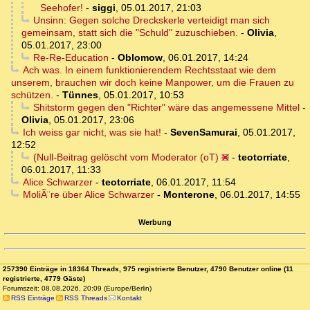
Seehofer!
-
siggi
,
05.01.2017, 21:03
Unsinn: Gegen solche Dreckskerle verteidigt man sich
gemeinsam, statt sich die "Schuld" zuzuschieben.
-
Olivia
,
05.01.2017, 23:00
Re-Re-Education
-
Oblomow
,
06.01.2017, 14:24
Ach was. In einem funktionierendem Rechtsstaat wie dem
unserem, brauchen wir doch keine Manpower, um die Frauen zu
schützen.
-
Tünnes
,
05.01.2017, 10:53
Shitstorm gegen den "Richter" wäre das angemessene Mittel
-
Olivia
,
05.01.2017, 23:06
Ich weiss gar nicht, was sie hat!
-
SevenSamurai
,
05.01.2017,
12:52
(Null-Beitrag gelöscht vom Moderator (oT)
-
teotorriate
,
06.01.2017, 11:33
Alice Schwarzer
-
teotorriate
,
06.01.2017, 11:54
MoliÃ¨re über Alice Schwarzer
-
Monterone
,
06.01.2017, 14:55
Werbung
257390 Einträge in 18364 Threads, 975 registrierte Benutzer, 4790 Benutzer online (11
registrierte, 4779 Gäste)
Forumszeit: 08.08.2026, 20:09 (Europe/Berlin)
RSS Einträge
RSS Threads
Kontakt