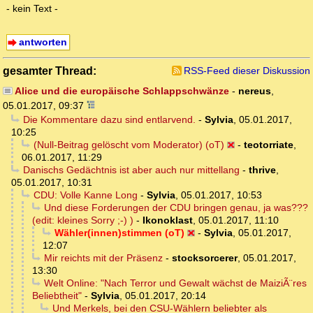
- kein Text -
antworten
gesamter Thread:
RSS-Feed dieser Diskussion
Alice und die europäische Schlappschwänze
-
nereus
,
05.01.2017, 09:37
Die Kommentare dazu sind entlarvend.
-
Sylvia
,
05.01.2017,
10:25
(Null-Beitrag gelöscht vom Moderator) (oT)
-
teotorriate
,
06.01.2017, 11:29
Danischs Gedächtnis ist aber auch nur mittellang
-
thrive
,
05.01.2017, 10:31
CDU: Volle Kanne Long
-
Sylvia
,
05.01.2017, 10:53
Und diese Forderungen der CDU bringen genau, ja was???
(edit: kleines Sorry ;-) )
-
Ikonoklast
,
05.01.2017, 11:10
Wähler(innen)stimmen (oT)
-
Sylvia
,
05.01.2017,
12:07
Mir reichts mit der Präsenz
-
stocksorcerer
,
05.01.2017,
13:30
Welt Online: "Nach Terror und Gewalt wächst de MaiziÃ¨res
Beliebtheit"
-
Sylvia
,
05.01.2017, 20:14
Und Merkels, bei den CSU-Wählern beliebter als