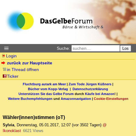
Suche:
Los
Login
zurück zur Hauptseite
in Thread öffnen
Ticker
Fluchtburg autark am Meer
|
Zum Tode Jürgen Küßners
|
Bücher vom Kopp-Verlag |
Datenschutzerklärung
Unterstützen Sie das Gelbe Forum
durch
Käufe bei Amazon
! |
Weitere Buchempfehlungen
und
Amazonnavigation
|
Cookie-Einstellungen
Wähler(innen)stimmen (oT)
Sylvia
,
Donnerstag, 05.01.2017, 12:07
(vor 3502 Tagen)
@
Ikonoklast
6621 Views