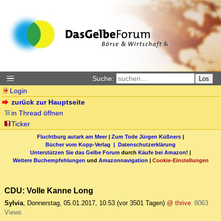
Suche:
Los
Login
zurück zur Hauptseite
in Thread öffnen
Ticker
Fluchtburg autark am Meer
|
Zum Tode Jürgen Küßners
|
Bücher vom Kopp-Verlag |
Datenschutzerklärung
Unterstützen Sie das Gelbe Forum
durch
Käufe bei Amazon
! |
Weitere Buchempfehlungen
und
Amazonnavigation
|
Cookie-Einstellungen
CDU: Volle Kanne Long
Sylvia
,
Donnerstag, 05.01.2017, 10:53
(vor 3501 Tagen)
@ thrive
8063
Views