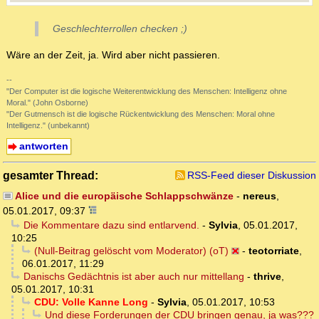
Geschlechterrollen checken ;)
Wäre an der Zeit, ja. Wird aber nicht passieren.
--
"Der Computer ist die logische Weiterentwicklung des Menschen: Intelligenz ohne
Moral." (John Osborne)
"Der Gutmensch ist die logische Rückentwicklung des Menschen: Moral ohne
Intelligenz." (unbekannt)
antworten
gesamter Thread:
RSS-Feed dieser Diskussion
Alice und die europäische Schlappschwänze
-
nereus
,
05.01.2017, 09:37
Die Kommentare dazu sind entlarvend.
-
Sylvia
,
05.01.2017,
10:25
(Null-Beitrag gelöscht vom Moderator) (oT)
-
teotorriate
,
06.01.2017, 11:29
Danischs Gedächtnis ist aber auch nur mittellang
-
thrive
,
05.01.2017, 10:31
CDU: Volle Kanne Long
-
Sylvia
,
05.01.2017, 10:53
Und diese Forderungen der CDU bringen genau, ja was???