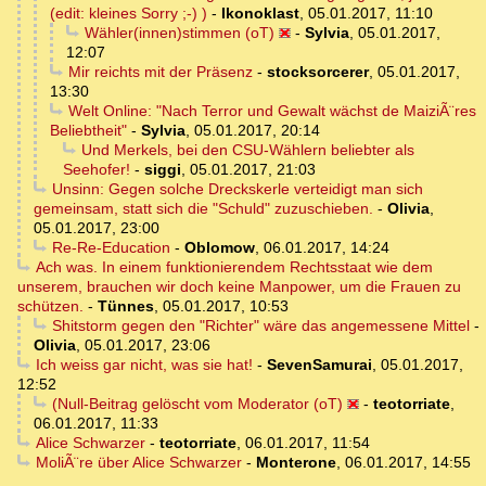
(edit: kleines Sorry ;-) )
-
Ikonoklast
,
05.01.2017, 11:10
Wähler(innen)stimmen (oT)
-
Sylvia
,
05.01.2017,
12:07
Mir reichts mit der Präsenz
-
stocksorcerer
,
05.01.2017,
13:30
Welt Online: "Nach Terror und Gewalt wächst de MaiziÃ¨res
Beliebtheit"
-
Sylvia
,
05.01.2017, 20:14
Und Merkels, bei den CSU-Wählern beliebter als
Seehofer!
-
siggi
,
05.01.2017, 21:03
Unsinn: Gegen solche Dreckskerle verteidigt man sich
gemeinsam, statt sich die "Schuld" zuzuschieben.
-
Olivia
,
05.01.2017, 23:00
Re-Re-Education
-
Oblomow
,
06.01.2017, 14:24
Ach was. In einem funktionierendem Rechtsstaat wie dem
unserem, brauchen wir doch keine Manpower, um die Frauen zu
schützen.
-
Tünnes
,
05.01.2017, 10:53
Shitstorm gegen den "Richter" wäre das angemessene Mittel
-
Olivia
,
05.01.2017, 23:06
Ich weiss gar nicht, was sie hat!
-
SevenSamurai
,
05.01.2017,
12:52
(Null-Beitrag gelöscht vom Moderator (oT)
-
teotorriate
,
06.01.2017, 11:33
Alice Schwarzer
-
teotorriate
,
06.01.2017, 11:54
MoliÃ¨re über Alice Schwarzer
-
Monterone
,
06.01.2017, 14:55