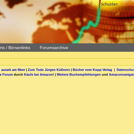
ts / Börsenlinks
Forumsarchive
 autark am Meer
|
Zum Tode Jürgen Küßners
|
Bücher vom Kopp-Verlag |
Datenschut
be Forum
durch
Käufe bei Amazon
! |
Weitere Buchempfehlungen
und
Amazonnavigat