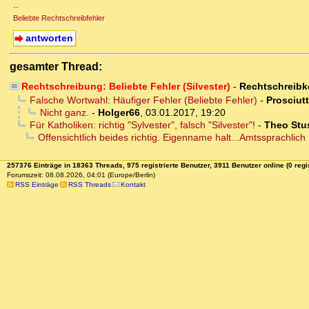
--
Beliebte Rechtschreibfehler
antworten
gesamter Thread:
Rechtschreibung: Beliebte Fehler (Silvester)
-
Rechtschreibk
Falsche Wortwahl: Häufiger Fehler (Beliebte Fehler)
-
Prosciut
Nicht ganz.
-
Holger66
,
03.01.2017, 19:20
Für Katholiken: richtig "Sylvester", falsch "Silvester"!
-
Theo Stu
Offensichtlich beides richtig. Eigenname halt...Amtssprachlich
257376 Einträge in 18363 Threads, 975 registrierte Benutzer, 3911 Benutzer online (0 regis
Forumszeit: 08.08.2026, 04:01 (Europe/Berlin)
RSS Einträge
RSS Threads
Kontakt