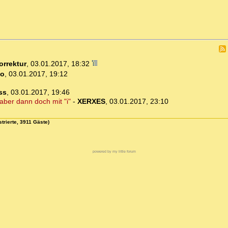
orrektur
,
03.01.2017, 18:32
to
,
03.01.2017, 19:12
ss
,
03.01.2017, 19:46
 aber dann doch mit "i"
-
XERXES
,
03.01.2017, 23:10
trierte, 3911 Gäste)
powered by my little forum