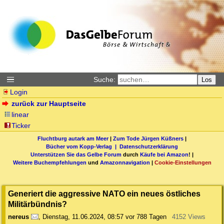
Suche:
Los
Login
zurück zur Hauptseite
linear
Ticker
Fluchtburg autark am Meer
|
Zum Tode Jürgen Küßners
|
Bücher vom Kopp-Verlag |
Datenschutzerklärung
Unterstützen Sie das Gelbe Forum
durch
Käufe bei Amazon
! |
Weitere Buchempfehlungen
und
Amazonnavigation
|
Cookie-Einstellungen
Generiert die aggressive NATO ein neues östliches
Militärbündnis?
nereus
,
Dienstag, 11.06.2024, 08:57
vor 788 Tagen
4152 Views