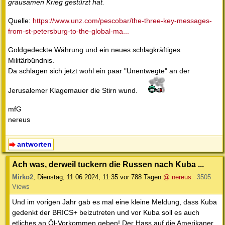
grausamen Krieg gestürzt hat.
Quelle:
https://www.unz.com/pescobar/the-three-key-messages-
from-st-petersburg-to-the-global-ma...
Goldgedeckte Währung und ein neues schlagkräftiges
Militärbündnis.
Da schlagen sich jetzt wohl ein paar "Unentwegte" an der
Jerusalemer Klagemauer die Stirn wund.
mfG
nereus
antworten
Ach was, derweil tuckern die Russen nach Kuba ...
Mirko2
,
Dienstag, 11.06.2024, 11:35
vor 788 Tagen
@ nereus
3505
Views
Und im vorigen Jahr gab es mal eine kleine Meldung, dass Kuba
gedenkt der BRICS+ beizutreten und vor Kuba soll es auch
etliches an Öl-Vorkommen geben! Der Hass auf die Amerikaner