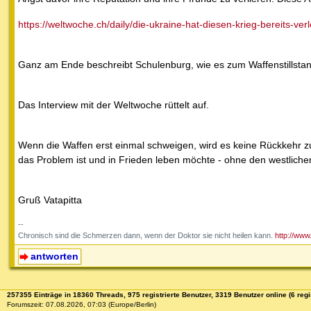
https://weltwoche.ch/daily/die-ukraine-hat-diesen-krieg-bereits-ver
Ganz am Ende beschreibt Schulenburg, wie es zum Waffenstillstand
Das Interview mit der Weltwoche rüttelt auf.
Wenn die Waffen erst einmal schweigen, wird es keine Rückkehr zur
das Problem ist und in Frieden leben möchte - ohne den westliche
Gruß Vatapitta
--
Chronisch sind die Schmerzen dann, wenn der Doktor sie nicht heilen kann.
http://www
antworten
257355 Einträge in 18360 Threads, 975 registrierte Benutzer, 3319 Benutzer online (6 regi
Forumszeit: 07.08.2026, 07:03 (Europe/Berlin)