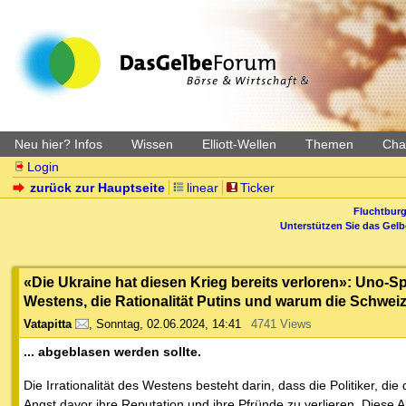
Neu hier? Infos
Wissen
Elliott-Wellen
Themen
Char
Login
zurück zur Hauptseite
linear
Ticker
Fluchtburg
Unterstützen Sie das Gel
«Die Ukraine hat diesen Krieg bereits verloren»: Uno-Sp
Westens, die Rationalität Putins und warum die Schwei
Vatapitta
,
Sonntag, 02.06.2024, 14:41
4741 Views
... abgeblasen werden sollte.
Die Irrationalität des Westens besteht darin, dass die Politiker, d
Angst davor ihre Reputation und ihre Pfründe zu verlieren. Diese Ang