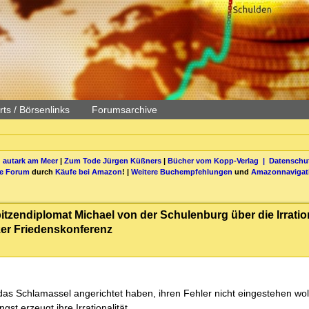
ts / Börsenlinks
Forumsarchive
 autark am Meer
|
Zum Tode Jürgen Küßners
|
Bücher vom Kopp-Verlag |
Datenschut
be Forum
durch
Käufe bei Amazon
! |
Weitere Buchempfehlungen
und
Amazonnavigat
itzendiplomat Michael von der Schulenburg über die Irration
zer Friedenskonferenz
ie das Schlamassel angerichtet haben, ihren Fehler nicht eingestehen wo
st erzeugt ihre Irrationalität.