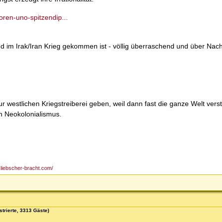
loren-uno-spitzendip...
 im Irak/Iran Krieg gekommen ist - völlig überraschend und über Nach
 westlichen Kriegstreiberei geben, weil dann fast die ganze Welt vers
n Neokolonialismus.
.liebscher-bracht.com/
strierte, 3313 Gäste)