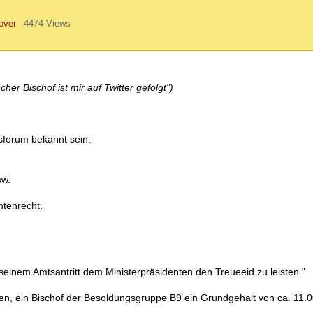
over
4474 Views
her Bischof ist mir auf Twitter gefolgt")
usforum bekannt sein:
sw.
mtenrecht.
r seinem Amtsantritt dem Ministerpräsidenten den Treueeid zu leisten."
ten, ein Bischof der Besoldungsgruppe B9 ein Grundgehalt von ca. 11.0