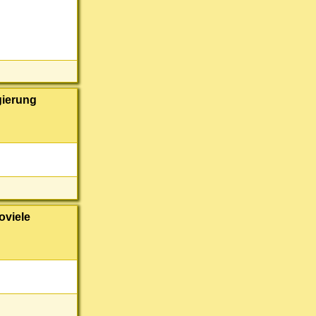
gierung
oviele