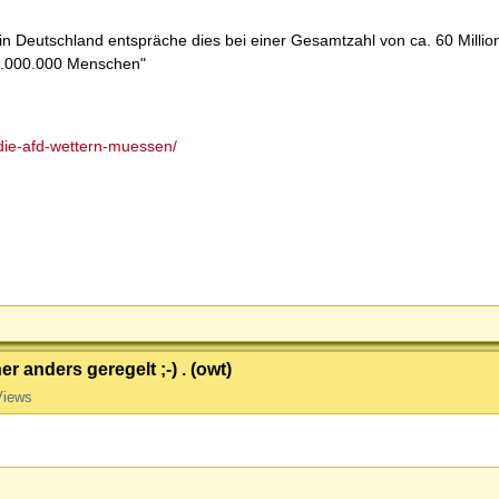
n Deutschland entspräche dies bei einer Gesamtzahl von ca. 60 Millio
14.000.000 Menschen"
die-afd-wettern-muessen/
 anders geregelt ;-) . (owt)
Views