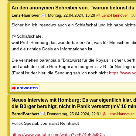
An den anonymen Schreiber von: "warum betonst du d
Lenz-Hannover
,
Montag, 22.04.2024, 13:28
@ Lenz-Hannover
30
Sicher bin ich irgendwo auch ein Schlafschaf und ich habe nich
@ Schlafschafe,
weil Prof. Homburg das wunderbar erklärt, was für Menschen, die
und die richtige Dosis an Informationen ist.
Die verstehen paranoia´s "Bratwurst für die Royals" sicher überh
und auch der nette Herr Fughi am morgen ist z.B. für Neulinge un
(Fughi ist der hier, die Sendung sah ich noch nicht
https://www.
antworten
Neues Interview mit Homburg: Es war eigentlich klar, 
die Bürger beruhigt, nicht in Panik versetzt (mV 16 min
BerndBorchert
,
Donnerstag, 25.04.2024, 22:01
@ Lenz-Hannover
Politik Spezial, Journalist Reinhardt
https://www.youtube.com/watch?v=K74eFJct8Cs