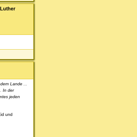
 Luther
 dem Lande ...
 In der
mtes jeden
id und