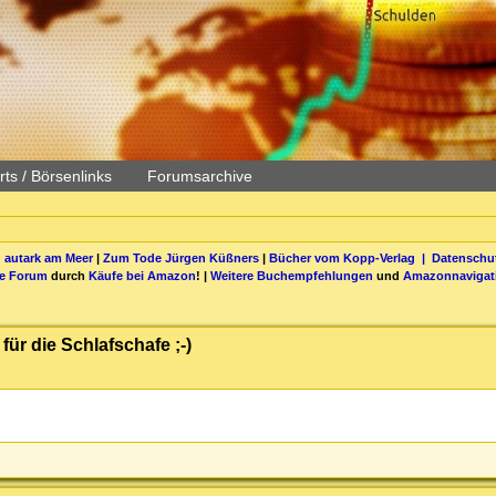
ts / Börsenlinks
Forumsarchive
 autark am Meer
|
Zum Tode Jürgen Küßners
|
Bücher vom Kopp-Verlag |
Datenschut
be Forum
durch
Käufe bei Amazon
! |
Weitere Buchempfehlungen
und
Amazonnavigat
für die Schlafschafe ;-)