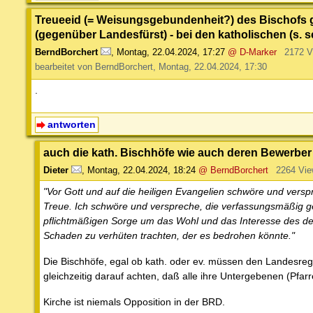
Treueeid (= Weisungsgebundenheit?) des Bischofs
(gegenüber Landesfürst) - bei den katholischen (s. s
BerndBorchert
,
Montag, 22.04.2024, 17:27
@ D-Marker
2172 V
bearbeitet von BerndBorchert, Montag, 22.04.2024, 17:30
.
antworten
auch die kath. Bischhöfe wie auch deren Bewerb
Dieter
,
Montag, 22.04.2024, 18:24
@ BerndBorchert
2264 Vi
"Vor Gott und auf die heiligen Evangelien schwöre und vers
Treue. Ich schwöre und verspreche, die verfassungsmäßig g
pflichtmäßigen Sorge um das Wohl und das Interesse des d
Schaden zu verhüten trachten, der es bedrohen könnte."
Die Bischhöfe, egal ob kath. oder ev. müssen den Landesr
gleichzeitig darauf achten, daß alle ihre Untergebenen (Pfarre
Kirche ist niemals Opposition in der BRD.