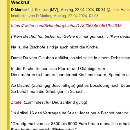
Weckruf
D-Marker
,
Rostock (MV)
,
Montag, 22.04.2024, 00:34
@ Lenz-Hann
bearbeitet von D-Marker, Montag, 22.04.2024, 01:03
https://twitter.com/SHomburg/status/1782065454451974348
("Kein Bischof hat bisher ein Selvie mit mir gemacht"; "Kein deutsc
Na ja, die Bischöfe sind ja auch nicht die Kirche.
Damit Du vom Glauben abfällst, so viel sollte in einem Debitism
In der Kirche treiben sich Pfarrer und Gläubige rum.
Die ernähren sich untereinander mit Kirchensteuern, Spenden u
Ab Bischof (abhängig Beschäftigte) gibt es Besoldung nach Bea
So behält man die Gläubigen in Schach.
Zitate:
(Zumindest für Deutschland gültig)
"In Artikel 16 des Vertrages heißt es: Jeder neue Bischof hat vo
"Grundgehalt von ca. 8500 bis 9000 Euro brutto monatlich erhal
Euro brutto monatlich (Richtwerte)."