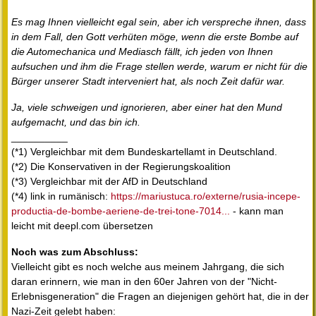
Es mag Ihnen vielleicht egal sein, aber ich verspreche ihnen, dass
in dem Fall, den Gott verhüten möge, wenn die erste Bombe auf
die Automechanica und Mediasch fällt, ich jeden von Ihnen
aufsuchen und ihm die Frage stellen werde, warum er nicht für die
Bürger unserer Stadt interveniert hat, als noch Zeit dafür war.
Ja, viele schweigen und ignorieren, aber einer hat den Mund
aufgemacht, und das bin ich.
__________
(*1) Vergleichbar mit dem Bundeskartellamt in Deutschland.
(*2) Die Konservativen in der Regierungskoalition
(*3) Vergleichbar mit der AfD in Deutschland
(*4) link in rumänisch:
https://mariustuca.ro/externe/rusia-incepe-
productia-de-bombe-aeriene-de-trei-tone-7014...
- kann man
leicht mit deepl.com übersetzen
Noch was zum Abschluss:
Vielleicht gibt es noch welche aus meinem Jahrgang, die sich
daran erinnern, wie man in den 60er Jahren von der "Nicht-
Erlebnisgeneration" die Fragen an diejenigen gehört hat, die in der
Nazi-Zeit gelebt haben: