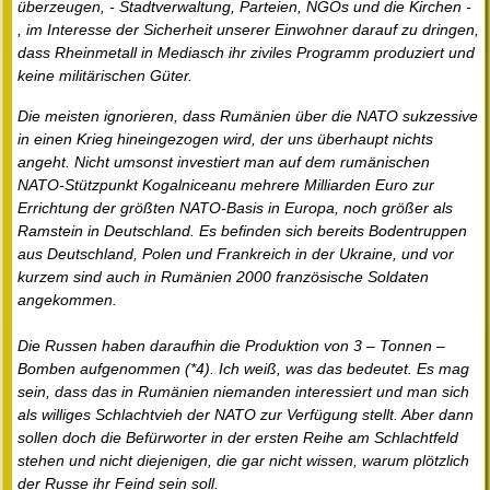
überzeugen, - Stadtverwaltung, Parteien, NGOs und die Kirchen -
, im Interesse der Sicherheit unserer Einwohner darauf zu dringen,
dass Rheinmetall in Mediasch ihr ziviles Programm produziert und
keine militärischen Güter.
Die meisten ignorieren, dass Rumänien über die NATO sukzessive
in einen Krieg hineingezogen wird, der uns überhaupt nichts
angeht. Nicht umsonst investiert man auf dem rumänischen
NATO-Stützpunkt Kogalniceanu mehrere Milliarden Euro zur
Errichtung der größten NATO-Basis in Europa, noch größer als
Ramstein in Deutschland. Es befinden sich bereits Bodentruppen
aus Deutschland, Polen und Frankreich in der Ukraine, und vor
kurzem sind auch in Rumänien 2000 französische Soldaten
angekommen.
Die Russen haben daraufhin die Produktion von 3 – Tonnen –
Bomben aufgenommen (*4). Ich weiß, was das bedeutet. Es mag
sein, dass das in Rumänien niemanden interessiert und man sich
als williges Schlachtvieh der NATO zur Verfügung stellt. Aber dann
sollen doch die Befürworter in der ersten Reihe am Schlachtfeld
stehen und nicht diejenigen, die gar nicht wissen, warum plötzlich
der Russe ihr Feind sein soll.