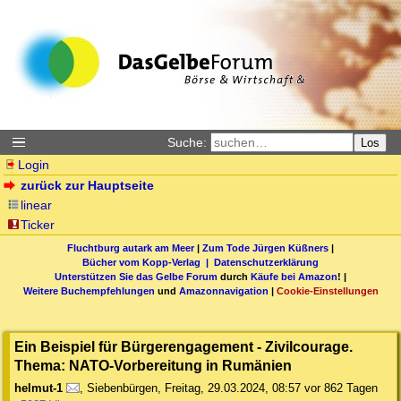
Suche:
Los
Login
zurück zur Hauptseite
linear
Ticker
Fluchtburg autark am Meer
|
Zum Tode Jürgen Küßners
|
Bücher vom Kopp-Verlag |
Datenschutzerklärung
Unterstützen Sie das Gelbe Forum
durch
Käufe bei Amazon
! |
Weitere Buchempfehlungen
und
Amazonnavigation
|
Cookie-Einstellungen
Ein Beispiel für Bürgerengagement - Zivilcourage.
Thema: NATO-Vorbereitung in Rumänien
helmut-1
,
Siebenbürgen
,
Freitag, 29.03.2024, 08:57
vor 862 Tagen