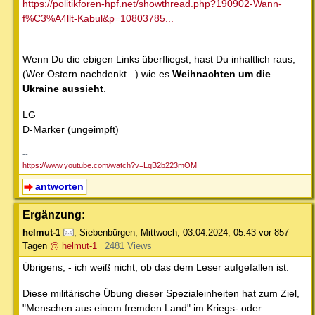
https://politikforen-hpf.net/showthread.php?190902-Wann-
f%C3%A4llt-Kabul&p=10803785...
Wenn Du die ebigen Links überfliegst, hast Du inhaltlich raus,
(Wer Ostern nachdenkt...) wie es
Weihnachten um die
Ukraine aussieht
.
LG
D-Marker (ungeimpft)
--
https://www.youtube.com/watch?v=LqB2b223mOM
antworten
Ergänzung:
helmut-1
,
Siebenbürgen
,
Mittwoch, 03.04.2024, 05:43
vor 857
Tagen
@ helmut-1
2481 Views
Übrigens, - ich weiß nicht, ob das dem Leser aufgefallen ist:
Diese militärische Übung dieser Spezialeinheiten hat zum Ziel,
"Menschen aus einem fremden Land" im Kriegs- oder