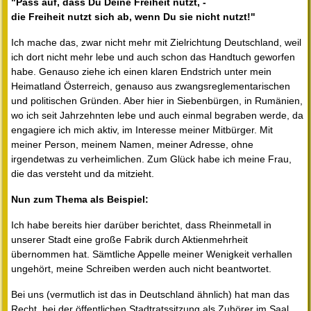
"Pass auf, dass Du Deine Freiheit nutzt, -
die Freiheit nutzt sich ab, wenn Du sie nicht nutzt!"
Ich mache das, zwar nicht mehr mit Zielrichtung Deutschland, weil
ich dort nicht mehr lebe und auch schon das Handtuch geworfen
habe. Genauso ziehe ich einen klaren Endstrich unter mein
Heimatland Österreich, genauso aus zwangsreglementarischen
und politischen Gründen. Aber hier in Siebenbürgen, in Rumänien,
wo ich seit Jahrzehnten lebe und auch einmal begraben werde, da
engagiere ich mich aktiv, im Interesse meiner Mitbürger. Mit
meiner Person, meinem Namen, meiner Adresse, ohne
irgendetwas zu verheimlichen. Zum Glück habe ich meine Frau,
die das versteht und da mitzieht.
Nun zum Thema als Beispiel:
Ich habe bereits hier darüber berichtet, dass Rheinmetall in
unserer Stadt eine große Fabrik durch Aktienmehrheit
übernommen hat. Sämtliche Appelle meiner Wenigkeit verhallen
ungehört, meine Schreiben werden auch nicht beantwortet.
Bei uns (vermutlich ist das in Deutschland ähnlich) hat man das
Recht, bei der öffentlichen Stadtratssitzung als Zuhörer im Saal