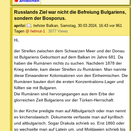
antworten
Russlands Ziel war nicht die Befreiung Bulgariens,
sondern der Bosporus.
aprilzi
,
tiefster Balkan
,
Samstag, 30.03.2024, 16:43
vor 861
Tagen
@ helmut-1
3077 Views
Hi,
der Streifen zwischen dem Schwarzen Meer und der Donau
ist Bulgariens Geburtsort auf dem Balkan im Jahre 681. Da
haben die Rumänen nichts zu suchen. Nachdem 1878 der
Krieg endete, kam dieser Streifen zu Rumänien. Man nannte
diese Einwanderer Kolonisatoren von den Einheimischen. Die
Rumänen bauten dort die ersten Konzentrations-Lager und
füllten sie mit Bulgaren.
Die Rumänen sind hervorgegangen aus dem Erbe der
glorreichen Zeit Bulgariens vor der Türken-Herrschaft.
In der Kirche predigte man auf Altbulgarisch oder man nennt
es kirchenslawisch. Dokumente verfasste man auf kyrillisch
und altbulgarisch. Sogar Drakula schrieb so. Erst 1860 oder
so wechselte man auf Latein um, und Moldawien schrieb bis