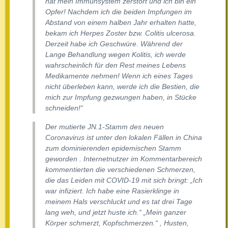
hat mein Immunsystem zerstört und ich bin ein
Opfer! Nachdem ich die beiden Impfungen im
Abstand von einem halben Jahr erhalten hatte,
bekam ich Herpes Zoster bzw. Colitis ulcerosa.
Derzeit habe ich Geschwüre. Während der
Lange Behandlung wegen Kolitis, ich werde
wahrscheinlich für den Rest meines Lebens
Medikamente nehmen! Wenn ich eines Tages
nicht überleben kann, werde ich die Bestien, die
mich zur Impfung gezwungen haben, in Stücke
schneiden!“
Der mutierte JN.1-Stamm des neuen
Coronavirus ist unter den lokalen Fällen in China
zum dominierenden epidemischen Stamm
geworden . Internetnutzer im Kommentarbereich
kommentierten die verschiedenen Schmerzen,
die das Leiden mit COVID-19 mit sich bringt: „Ich
war infiziert. Ich habe eine Rasierklinge in
meinem Hals verschluckt und es tat drei Tage
lang weh, und jetzt huste ich.“ „Mein ganzer
Körper schmerzt, Kopfschmerzen.“ , Husten,