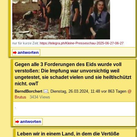
nur für kurze Zeit:
https://telegra.ph/Kleine-Presseschau-2025-06-27-06-27
antworten
Gegen alle 3 Forderungen des Eids wurde voll
verstoßen: Die Impfung war unvorsichtig weil
ungetestet, sie schadet vielen und sie heilt/schützt
nicht. owT
BerndBorchert
,
Dienstag, 26.03.2024, 11:48
vor 863 Tagen
@
Brutus
3434 Views
.
antworten
Leben wir in einem Land, in dem die Vertöße