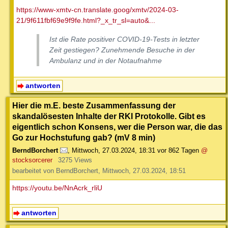
https://www-xmtv-cn.translate.goog/xmtv/2024-03-
21/9f611fbf69e9f9fe.html?_x_tr_sl=auto&...
Ist die Rate positiver COVID-19-Tests in letzter
Zeit gestiegen? Zunehmende Besuche in der
Ambulanz und in der Notaufnahme
antworten
Hier die m.E. beste Zusammenfassung der
skandalösesten Inhalte der RKI Protokolle. Gibt es
eigentlich schon Konsens, wer die Person war, die das
Go zur Hochstufung gab? (mV 8 min)
BerndBorchert
,
Mittwoch, 27.03.2024, 18:31
vor 862 Tagen
@
stocksorcerer
3275 Views
bearbeitet von BerndBorchert, Mittwoch, 27.03.2024, 18:51
https://youtu.be/NnAcrk_rliU
antworten