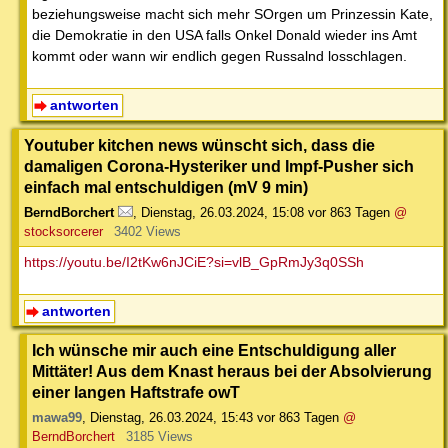
beziehungsweise macht sich mehr SOrgen um Prinzessin Kate,
die Demokratie in den USA falls Onkel Donald wieder ins Amt
kommt oder wann wir endlich gegen Russalnd losschlagen.
antworten
Youtuber kitchen news wünscht sich, dass die
damaligen Corona-Hysteriker und Impf-Pusher sich
einfach mal entschuldigen (mV 9 min)
BerndBorchert
,
Dienstag, 26.03.2024, 15:08
vor 863 Tagen
@
stocksorcerer
3402 Views
https://youtu.be/I2tKw6nJCiE?si=vlB_GpRmJy3q0SSh
antworten
Ich wünsche mir auch eine Entschuldigung aller
Mittäter! Aus dem Knast heraus bei der Absolvierung
einer langen Haftstrafe owT
mawa99
,
Dienstag, 26.03.2024, 15:43
vor 863 Tagen
@
BerndBorchert
3185 Views