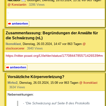
Naclador
,
Göttingen
,
Dienstag, 26.03.2024, 15:32
vor 863 Tagen
@ Konstantin
3286 Views
.
antworten
Zusammenfassung: Begründungen der Anwälte für
die Schwärzung (nL)
Ikonoklast
,
Dienstag, 26.03.2024, 14:47
vor 863 Tagen
@
stocksorcerer
3940 Views
https://nitter.poast.org/LViehler/status/1770844785571426539#m
antworten
Vorsätzliche Körperverletzung?
Mirko2
,
Dienstag, 26.03.2024, 15:08
vor 863 Tagen
@ Ikonoklast
3634 Views
Nebenwirkungen:
- "Die Schwärzung auf Seite 8 des Protokolls