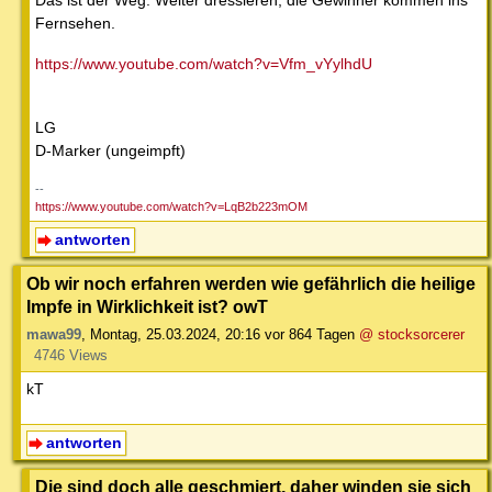
Das ist der Weg. Weiter dressieren, die Gewinner kommen ins
Fernsehen.
https://www.youtube.com/watch?v=Vfm_vYylhdU
LG
D-Marker (ungeimpft)
--
https://www.youtube.com/watch?v=LqB2b223mOM
antworten
Ob wir noch erfahren werden wie gefährlich die heilige
Impfe in Wirklichkeit ist? owT
mawa99
,
Montag, 25.03.2024, 20:16
vor 864 Tagen
@ stocksorcerer
4746 Views
kT
antworten
Die sind doch alle geschmiert, daher winden sie sich