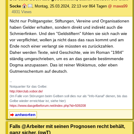
Socke
,
Montag, 25.03.2024, 22:13
vor 864 Tagen
@ mawa99
4931 Views
Nicht nur Politgangster, Stiftungen, Vereine und Organisationen
haben Gelder erhalten, sondern direkt und indirekt auch die
Schmierfinken. Und den "Geldstiftern" fühlen sie sich nach wie
vor verpflichtet, wollen ja nicht dass das raus kommt und am
Ende noch einer verlangt sie müssten es zurückzahlen.
Daher werden Texte, wird Geschichte, wie im Roman "1984"
ständig umgeschrieben, um es an das gerade bestimmende
Dogma anzupassen. Das ist reiner Wokismus, oder eben
Gutmenschentum auf deutsch.
--
Notquartier für das Gelbe:
http://derclub.xobor.de/
(Im Falle von Störungen beim Gelben soll dies nur als "Info-Kanal" dienen, bis das
Gelbe wieder erreichbar ist, siehe hier)
https://www.dasgelbeforum.net/index.php?id=509208
antworten
Falls @Arbeiter mit seinen Prognosen recht behält,
ganz sicher. (owT)