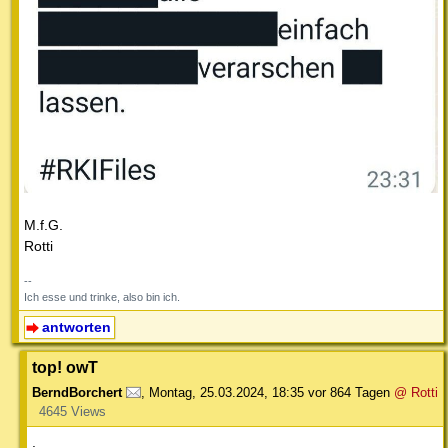
M.f.G.
Rotti
--
Ich esse und trinke, also bin ich.
antworten
top! owT
BerndBorchert
,
Montag, 25.03.2024, 18:35
vor 864 Tagen
@ Rotti
4645 Views
.