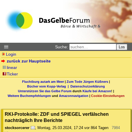
Suche:
Los
Login
zurück zur Hauptseite
linear
Ticker
Fluchtburg autark am Meer
|
Zum Tode Jürgen Küßners
|
Bücher vom Kopp-Verlag |
Datenschutzerklärung
Unterstützen Sie das Gelbe Forum
durch
Käufe bei Amazon
! |
Weitere Buchempfehlungen
und
Amazonnavigation
|
Cookie-Einstellungen
RKI-Protokolle: ZDF und SPIEGEL verfälschen
nachträglich Ihre Berichte
stocksorcerer
,
Montag, 25.03.2024, 17:24
vor 864 Tagen
7984