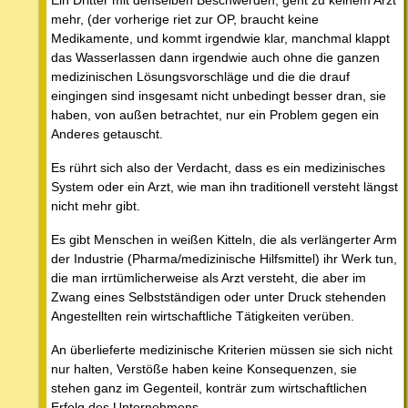
Ein Dritter mit denselben Beschwerden, geht zu keinem Arzt
mehr, (der vorherige riet zur OP, braucht keine
Medikamente, und kommt irgendwie klar, manchmal klappt
das Wasserlassen dann irgendwie auch ohne die ganzen
medizinischen Lösungsvorschläge und die die drauf
eingingen sind insgesamt nicht unbedingt besser dran, sie
haben, von außen betrachtet, nur ein Problem gegen ein
Anderes getauscht.
Es rührt sich also der Verdacht, dass es ein medizinisches
System oder ein Arzt, wie man ihn traditionell versteht längst
nicht mehr gibt.
Es gibt Menschen in weißen Kitteln, die als verlängerter Arm
der Industrie (Pharma/medizinische Hilfsmittel) ihr Werk tun,
die man irrtümlicherweise als Arzt versteht, die aber im
Zwang eines Selbstständigen oder unter Druck stehenden
Angestellten rein wirtschaftliche Tätigkeiten verüben.
An überlieferte medizinische Kriterien müssen sie sich nicht
nur halten, Verstöße haben keine Konsequenzen, sie
stehen ganz im Gegenteil, konträr zum wirtschaftlichen
Erfolg des Unternehmens.