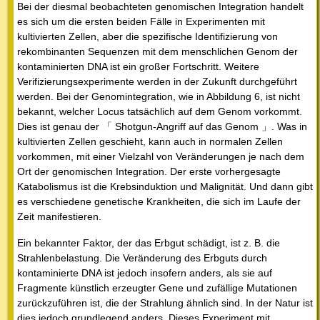
Bei der diesmal beobachteten genomischen Integration handelt
es sich um die ersten beiden Fälle in Experimenten mit
kultivierten Zellen, aber die spezifische Identifizierung von
rekombinanten Sequenzen mit dem menschlichen Genom der
kontaminierten DNA ist ein großer Fortschritt. Weitere
Verifizierungsexperimente werden in der Zukunft durchgeführt
werden. Bei der Genomintegration, wie in Abbildung 6, ist nicht
bekannt, welcher Locus tatsächlich auf dem Genom vorkommt.
Dies ist genau der 「 Shotgun-Angriff auf das Genom 」. Was in
kultivierten Zellen geschieht, kann auch in normalen Zellen
vorkommen, mit einer Vielzahl von Veränderungen je nach dem
Ort der genomischen Integration. Der erste vorhergesagte
Katabolismus ist die Krebsinduktion und Malignität. Und dann gibt
es verschiedene genetische Krankheiten, die sich im Laufe der
Zeit manifestieren.
Ein bekannter Faktor, der das Erbgut schädigt, ist z. B. die
Strahlenbelastung. Die Veränderung des Erbguts durch
kontaminierte DNA ist jedoch insofern anders, als sie auf
Fragmente künstlich erzeugter Gene und zufällige Mutationen
zurückzuführen ist, die der Strahlung ähnlich sind. In der Natur ist
dies jedoch grundlegend anders. Dieses Experiment mit