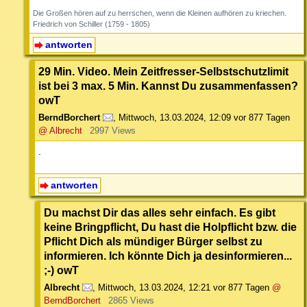
Die Großen hören auf zu herrschen, wenn die Kleinen aufhören zu kriechen.
Friedrich von Schiller (1759 - 1805)
antworten
29 Min. Video. Mein Zeitfresser-Selbstschutzlimit
ist bei 3 max. 5 Min. Kannst Du zusammenfassen?
owT
BerndBorchert
,
Mittwoch, 13.03.2024, 12:09
vor 877 Tagen
@ Albrecht
2997 Views
.
antworten
Du machst Dir das alles sehr einfach. Es gibt
keine Bringpflicht, Du hast die Holpflicht bzw. die
Pflicht Dich als mündiger Bürger selbst zu
informieren. Ich könnte Dich ja desinformieren...
;-) owT
Albrecht
,
Mittwoch, 13.03.2024, 12:21
vor 877 Tagen
@
BerndBorchert
2865 Views