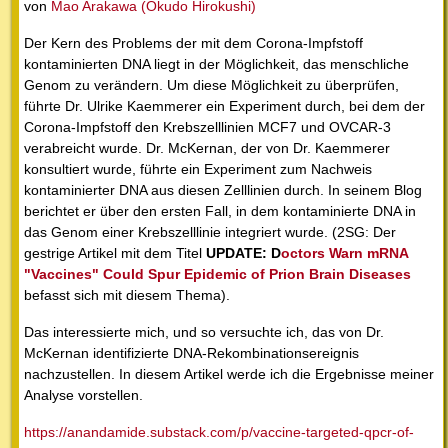
von
Mao Arakawa (Okudo Hirokushi)
Der Kern des Problems der mit dem Corona-Impfstoff
kontaminierten DNA liegt in der Möglichkeit, das menschliche
Genom zu verändern. Um diese Möglichkeit zu überprüfen,
führte Dr. Ulrike Kaemmerer ein Experiment durch, bei dem der
Corona-Impfstoff den Krebszelllinien MCF7 und OVCAR-3
verabreicht wurde. Dr. McKernan, der von Dr. Kaemmerer
konsultiert wurde, führte ein Experiment zum Nachweis
kontaminierter DNA aus diesen Zelllinien durch. In seinem Blog
berichtet er über den ersten Fall, in dem kontaminierte DNA in
das Genom einer Krebszelllinie integriert wurde. (2SG: Der
gestrige Artikel mit dem Titel
UPDATE: D
octors Warn mRNA
"Vaccines" Could Spur Epidemic of Prion Brain Diseases
befasst sich mit diesem Thema).
Das interessierte mich, und so versuchte ich, das von Dr.
McKernan identifizierte DNA-Rekombinationsereignis
nachzustellen. In diesem Artikel werde ich die Ergebnisse meiner
Analyse vorstellen.
https://anandamide.substack.com/p/vaccine-targeted-qpcr-of-