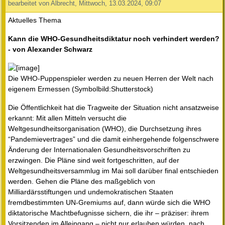
bearbeitet von Albrecht, Mittwoch, 13.03.2024, 09:07
Aktuelles Thema
Kann die WHO-Gesundheitsdiktatur noch verhindert werden?
- von Alexander Schwarz
Die WHO-Puppenspieler werden zu neuen Herren der Welt nach
eigenem Ermessen (Symbolbild:Shutterstock)
Die Öffentlichkeit hat die Tragweite der Situation nicht ansatzweise
erkannt: Mit allen Mitteln versucht die
Weltgesundheitsorganisation (WHO), die Durchsetzung ihres
“Pandemievertrages” und die damit einhergehende folgenschwere
Änderung der Internationalen Gesundheitsvorschriften zu
erzwingen. Die Pläne sind weit fortgeschritten, auf der
Weltgesundheitsversammlug im Mai soll darüber final entschieden
werden. Gehen die Pläne des maßgeblich von
Milliardärsstiftungen und undemokratischen Staaten
fremdbestimmten UN-Gremiums auf, dann würde sich die WHO
diktatorische Machtbefugnisse sichern, die ihr – präziser: ihrem
Vorsitzenden im Alleingang – nicht nur erlauben würden, nach