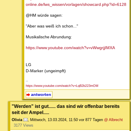
online.de/lws_wissen/vorlagen/showcard.php?id=6128
@HM würde sagen:
"Aber was weiß ich schon..."
Musikalische Abrundung:
https://www.youtube.com/watch?v=vWwgrjjIMXA
LG
D-Marker (ungeimpft)
--
https://www.youtube.com/watch?v=LqB2b223mOM
antworten
"Werden" ist gut...... das sind wir offenbar bereits
seit der Ampel.....
Olivia
,
Mittwoch, 13.03.2024, 11:50
vor 877 Tagen
@ Albrecht
3177 Views