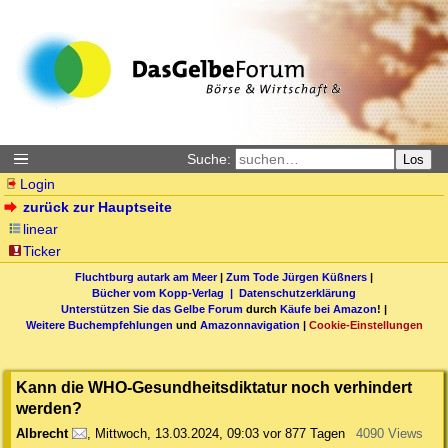
Suche:
Los
Login
zurück zur Hauptseite
linear
Ticker
Fluchtburg autark am Meer
|
Zum Tode Jürgen Küßners
|
Bücher vom Kopp-Verlag |
Datenschutzerklärung
Unterstützen Sie das Gelbe Forum
durch
Käufe bei Amazon
! |
Weitere Buchempfehlungen
und
Amazonnavigation
|
Cookie-Einstellungen
Kann die WHO-Gesundheitsdiktatur noch verhindert
werden?
Albrecht
,
Mittwoch, 13.03.2024, 09:03
vor 877 Tagen
4090 Views