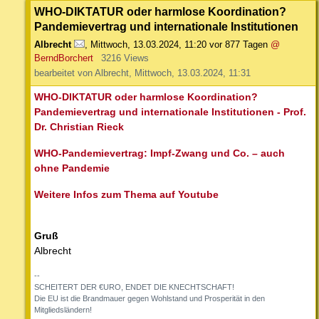
WHO-DIKTATUR oder harmlose Koordination?
Pandemievertrag und internationale Institutionen
Albrecht
,
Mittwoch, 13.03.2024, 11:20
vor 877 Tagen
@
BerndBorchert
3216 Views
bearbeitet von Albrecht, Mittwoch, 13.03.2024, 11:31
WHO-DIKTATUR oder harmlose Koordination?
Pandemievertrag und internationale Institutionen - Prof.
Dr. Christian Rieck
WHO-Pandemievertrag: Impf-Zwang und Co. – auch
ohne Pandemie
Weitere Infos zum Thema auf Youtube
Gruß
Albrecht
--
SCHEITERT DER €URO, ENDET DIE KNECHTSCHAFT!
Die EU ist die Brandmauer gegen Wohlstand und Prosperität in den
Mitgliedsländern!