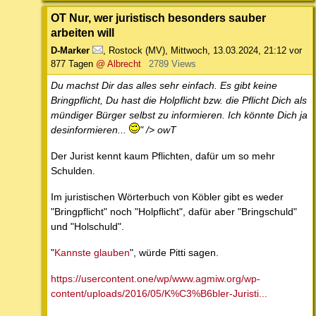
OT Nur, wer juristisch besonders sauber
arbeiten will
D-Marker
,
Rostock (MV)
,
Mittwoch, 13.03.2024, 21:12
vor
877 Tagen
@ Albrecht
2789 Views
Du machst Dir das alles sehr einfach. Es gibt keine
Bringpflicht, Du hast die Holpflicht bzw. die Pflicht Dich als
mündiger Bürger selbst zu informieren. Ich könnte Dich ja
desinformieren...
" /> owT
Der Jurist kennt kaum Pflichten, dafür um so mehr
Schulden.
Im juristischen Wörterbuch von Köbler gibt es weder
"Bringpflicht" noch "Holpflicht", dafür aber "Bringschuld"
und "Holschuld".
"
Kannste glauben
", würde Pitti sagen.
https://usercontent.one/wp/www.agmiw.org/wp-
content/uploads/2016/05/K%C3%B6bler-Juristi...