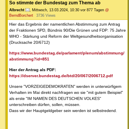
So stimmte der Bundestag zum Thema ab
Albrecht
,
Mittwoch, 13.03.2024, 10:30
vor 877 Tagen
@
BerndBorchert
3736 Views
Hier das Ergebnis der namentlichen Abstimmung zum Antrag
der Fraktionen SPD, Bündnis 90/Die Grünen und FDP: 75 Jahre
WHO - Stärkung und Reform der Weltgesundheitsorganisation
(Drucksache 20/6712)
https://www.bundestag.de/parlament/plenum/abstimmung/
abstimmung?id=851
Hier der Antrag als PDF:
https://dserver.bundestag.de/btd/20/067/2006712.pdf
Unsere "VORZEIGEDEMOKRATEN" werden in unterwürfigem
Verhalten im Mai direkt nachfragen wo sie "mit gutem Beispiel"
als erste "IM NAMEN DES DEUTSCHEN VOLKES"
unterschreiben dürfen, sollen, müssen.
Dass wir der Hauptgeldgeber sein werden ist selbstredend.