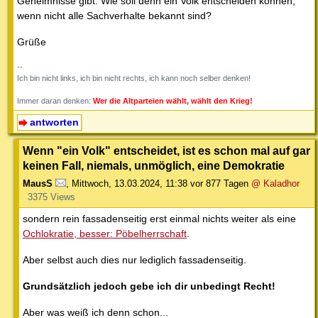
Geheimnisse gibt. Wie soll denn ein Volk entscheiden können,
wenn nicht alle Sachverhalte bekannt sind?
Grüße
--
Ich bin nicht links, ich bin nicht rechts, ich kann noch selber denken!
Immer daran denken:
Wer die Altparteien wählt, wählt den Krieg!
antworten
Wenn "ein Volk" entscheidet, ist es schon mal auf gar
keinen Fall, niemals, unmöglich, eine Demokratie
MausS
,
Mittwoch, 13.03.2024, 11:38
vor 877 Tagen
@ Kaladhor
3375 Views
sondern rein fassadenseitig erst einmal nichts weiter als eine
Ochlokratie, besser: Pöbelherrschaft
.
Aber selbst auch dies nur lediglich fassadenseitig.
Grundsätzlich jedoch gebe ich dir unbedingt Recht!
Aber was weiß ich denn schon...