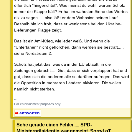
öffentlich "hingerichtet". Was meinst du wohl, warum Scholz
immer die Klappe hält? Er hat im wahrsten Sinne des Wortes
nix zu sagen..... also läßt er dem Wahnsinn seinen Lauf.....
Deshalb bin ich froh, dass er wenigstens bei den Ukraine-
Lieferungen Flagge zeigt.
Das ist ein Ami-Krieg, wie jeder weiß. Und wenn die
"Untertanen" nicht gehorchen, dann werden sie bestraft.....
siehe Nordstream 2.
Scholz hat jetzt das, was da in der EU abläuft, in die
Zeitungen gebracht..... Gut, dass er sich verplappert hat und
gut, dass sich die anderen alle so darüber aufregen. Das wird
die Opposition in mehreren Ländern akivieren. Die wollen
nämlich nicht sterben.
--
For entertainment purposes only.
antworten
Sehe gerade einen Fehler..... SPD-
Ministerpräsidentin war gemeint. Sorry! oT