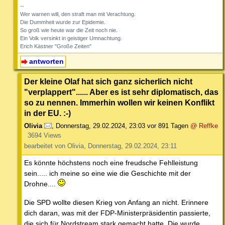
--
Wer warnen will, den straft man mit Verachtung.
Die Dummheit wurde zur Epidemie.
So groß wie heute war die Zeit noch nie.
Ein Volk versinkt in geistiger Umnachtung.
Erich Kästner "Große Zeiten"
antworten
Der kleine Olaf hat sich ganz sicherlich nicht
"verplappert"...... Aber es ist sehr diplomatisch, das
so zu nennen. Immerhin wollen wir keinen Konflikt
in der EU. :-)
Olivia
,
Donnerstag, 29.02.2024, 23:03
vor 891 Tagen
@ Reffke
3694 Views
bearbeitet von Olivia, Donnerstag, 29.02.2024, 23:11
Es könnte höchstens noch eine freudsche Fehlleistung
sein..... ich meine so eine wie die Geschichte mit der
Drohne....
Die SPD wollte diesen Krieg von Anfang an nicht. Erinnere
dich daran, was mit der FDP-Ministerpräsidentin passierte,
die sich für Nordstream stark gemacht hatte. Die wurde