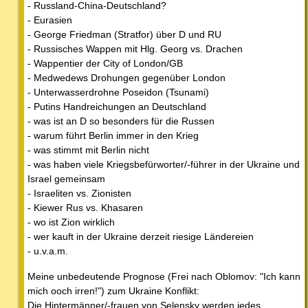
- Russland-China-Deutschland?
- Eurasien
- George Friedman (Stratfor) über D und RU
- Russisches Wappen mit Hlg. Georg vs. Drachen
- Wappentier der City of London/GB
- Medwedews Drohungen gegenüber London
- Unterwasserdrohne Poseidon (Tsunami)
- Putins Handreichungen an Deutschland
- was ist an D so besonders für die Russen
- warum führt Berlin immer in den Krieg
- was stimmt mit Berlin nicht
- was haben viele Kriegsbefürworter/-führer in der Ukraine und
Israel gemeinsam
- Israeliten vs. Zionisten
- Kiewer Rus vs. Khasaren
- wo ist Zion wirklich
- wer kauft in der Ukraine derzeit riesige Ländereien
- u.v.a.m.
Meine unbedeutende Prognose (Frei nach Oblomov: "Ich kann
mich ooch irren!") zum Ukraine Konflikt:
Die Hintermänner/-frauen von Selensky werden jedes