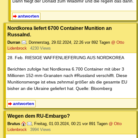
Dann fliegt der Donald zum Wladimir und die regeln das dann.
antworten
Nordkorea liefert 6700 Container Munition an
Russalnd.
Durran
,
Donnerstag, 29.02.2024, 22:26
vor 892 Tagen
@ Otto
Lidenbrock
4230 Views
28. Feb. RIESIGE WAFFENLIEFERUNG AUS NORDKOREA
Berichten zufolge hat Nordkorea 6.700 Container mit über 3
Millionen 152-mm-Granaten nach #Russland verschifft. Diese
Munitionsmenge ist etwa zehnmal größer als die gesamte EU
bisher an die Ukraine geliefert hat. Quelle: Bloomberg
antworten
Wegen dem RU-Embargo?
Brutus
,
Freitag, 01.03.2024, 00:21
vor 891 Tagen
@ Otto
Lidenbrock
3994 Views