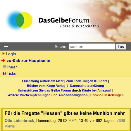
Suche:
Los
Login
zurück zur Hauptseite
linear
Ticker
Fluchtburg autark am Meer
|
Zum Tode Jürgen Küßners
|
Bücher vom Kopp-Verlag |
Datenschutzerklärung
Unterstützen Sie das Gelbe Forum
durch
Käufe bei Amazon
! |
Weitere Buchempfehlungen
und
Amazonnavigation
|
Cookie-Einstellungen
Für die Fregatte "Hessen" gibt es keine Munition mehr
Otto Lidenbrock
,
Donnerstag, 29.02.2024, 13:49
vor 892 Tagen
7696
Views