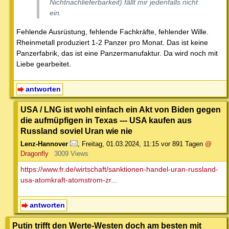
Nichtnachlieferbarkeit) fällt mir jedenfalls nicht
ein.
Fehlende Ausrüstung, fehlende Fachkräfte, fehlender Wille.
Rheinmetall produziert 1-2 Panzer pro Monat. Das ist keine
Panzerfabrik, das ist eine Panzermanufaktur. Da wird noch mit
Liebe gearbeitet.
antworten
USA / LNG ist wohl einfach ein Akt von Biden gegen
die aufmüpfigen in Texas --- USA kaufen aus
Russland soviel Uran wie nie
Lenz-Hannover
,
Freitag, 01.03.2024, 11:15
vor 891 Tagen
@
Dragonfly
3009 Views
https://www.fr.de/wirtschaft/sanktionen-handel-uran-russland-
usa-atomkraft-atomstrom-zr...
antworten
Putin trifft den Werte-Westen doch am besten mit