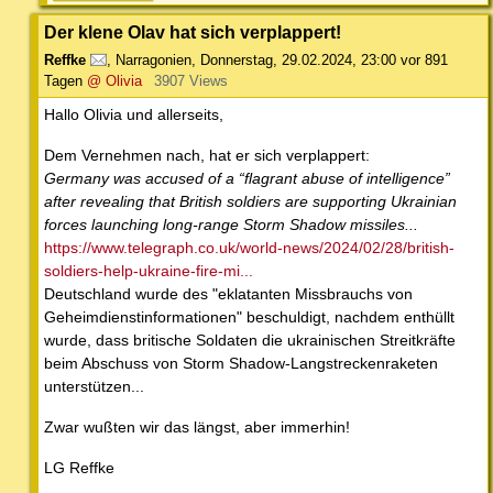
Der klene Olav hat sich verplappert!
Reffke
,
Narragonien
,
Donnerstag, 29.02.2024, 23:00
vor 891
Tagen
@ Olivia
3907 Views
Hallo Olivia und allerseits,
Dem Vernehmen nach, hat er sich verplappert:
Germany was accused of a “flagrant abuse of intelligence”
after revealing that British soldiers are supporting Ukrainian
forces launching long-range Storm Shadow missiles...
https://www.telegraph.co.uk/world-news/2024/02/28/british-
soldiers-help-ukraine-fire-mi...
Deutschland wurde des "eklatanten Missbrauchs von
Geheimdienstinformationen" beschuldigt, nachdem enthüllt
wurde, dass britische Soldaten die ukrainischen Streitkräfte
beim Abschuss von Storm Shadow-Langstreckenraketen
unterstützen...
Zwar wußten wir das längst, aber immerhin!
LG Reffke