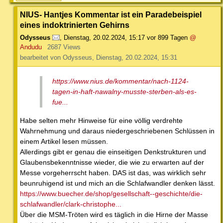
NIUS- Hantjes Kommentar ist ein Paradebeispiel
eines indoktrinierten Gehirns
Odysseus
,
Dienstag, 20.02.2024, 15:17
vor 899 Tagen
@
Andudu
2687 Views
bearbeitet von Odysseus, Dienstag, 20.02.2024, 15:31
https://www.nius.de/kommentar/nach-1124-
tagen-in-haft-nawalny-musste-sterben-als-es-
fue...
Habe selten mehr Hinweise für eine völlig verdrehte
Wahrnehmung und daraus niedergeschriebenen Schlüssen in
einem Artikel lesen müssen.
Allerdings gibt er genau die einseitigen Denkstrukturen und
Glaubensbekenntnisse wieder, die wie zu erwarten auf der
Messe vorgeherrscht haben. DAS ist das, was wirklich sehr
beunruhigend ist und mich an die Schlafwandler denken lässt.
https://www.buecher.de/shop/gesellschaft--geschichte/die-
schlafwandler/clark-christophe...
Über die MSM-Tröten wird es täglich in die Hirne der Masse