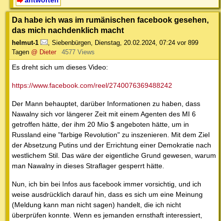
antworten
Da habe ich was im rumänischen facebook gesehen,
das mich nachdenklich macht
helmut-1
,
Siebenbürgen
,
Dienstag, 20.02.2024, 07:24
vor 899
Tagen
@ Dieter
4577 Views
Es dreht sich um dieses Video:
https://www.facebook.com/reel/2740076369488242
Der Mann behauptet, darüber Informationen zu haben, dass
Nawalny sich vor längerer Zeit mit einem Agenten des MI 6
getroffen hätte, der ihm 20 Mio $ angeboten hätte, um in
Russland eine "farbige Revolution" zu inszenieren. Mit dem Ziel
der Absetzung Putins und der Errichtung einer Demokratie nach
westlichem Stil. Das wäre der eigentliche Grund gewesen, warum
man Nawalny in dieses Straflager gesperrt hätte.
Nun, ich bin bei Infos aus facebook immer vorsichtig, und ich
weise ausdrücklich darauf hin, dass es sich um eine Meinung
(Meldung kann man nicht sagen) handelt, die ich nicht
überprüfen konnte. Wenn es jemanden ernsthaft interessiert,