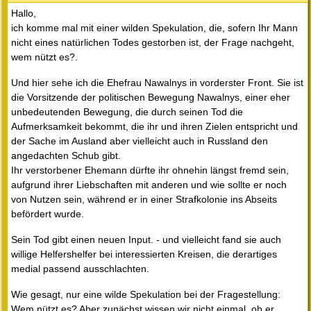
Hallo,
ich komme mal mit einer wilden Spekulation, die, sofern Ihr Mann
nicht eines natürlichen Todes gestorben ist, der Frage nachgeht,
wem nützt es?.
Und hier sehe ich die Ehefrau Nawalnys in vorderster Front. Sie ist
die Vorsitzende der politischen Bewegung Nawalnys, einer eher
unbedeutenden Bewegung, die durch seinen Tod die
Aufmerksamkeit bekommt, die ihr und ihren Zielen entspricht und
der Sache im Ausland aber vielleicht auch in Russland den
angedachten Schub gibt.
Ihr verstorbener Ehemann dürfte ihr ohnehin längst fremd sein,
aufgrund ihrer Liebschaften mit anderen und wie sollte er noch
von Nutzen sein, während er in einer Strafkolonie ins Abseits
befördert wurde.
Sein Tod gibt einen neuen Input. - und vielleicht fand sie auch
willige Helfershelfer bei interessierten Kreisen, die derartiges
medial passend ausschlachten.
Wie gesagt, nur eine wilde Spekulation bei der Fragestellung:
Wem nützt es? Aber zunächst wissen wir nicht einmal, ob er