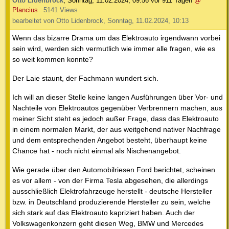
Otto Lidenbrock
,
Sonntag, 11.02.2024, 09:56
vor 911 Tagen
@
Plancius
5141 Views
bearbeitet von Otto Lidenbrock, Sonntag, 11.02.2024, 10:13
Wenn das bizarre Drama um das Elektroauto irgendwann vorbei
sein wird, werden sich vermutlich wie immer alle fragen, wie es
so weit kommen konnte?
Der Laie staunt, der Fachmann wundert sich.
Ich will an dieser Stelle keine langen Ausführungen über Vor- und
Nachteile von Elektroautos gegenüber Verbrennern machen, aus
meiner Sicht steht es jedoch außer Frage, dass das Elektroauto
in einem normalen Markt, der aus weitgehend nativer Nachfrage
und dem entsprechenden Angebot besteht, überhaupt keine
Chance hat - noch nicht einmal als Nischenangebot.
Wie gerade über den Automobilriesen Ford berichtet, scheinen
es vor allem - von der Firma Tesla abgesehen, die allerdings
ausschließlich Elektrofahrzeuge herstellt - deutsche Hersteller
bzw. in Deutschland produzierende Hersteller zu sein, welche
sich stark auf das Elektroauto kapriziert haben. Auch der
Volkswagenkonzern geht diesen Weg, BMW und Mercedes