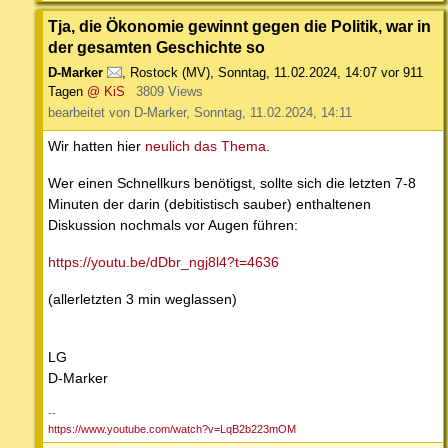
Tja, die Ökonomie gewinnt gegen die Politik, war in
der gesamten Geschichte so
D-Marker
,
Rostock (MV)
,
Sonntag, 11.02.2024, 14:07
vor 911
Tagen
@ KiS
3809 Views
bearbeitet von D-Marker, Sonntag, 11.02.2024, 14:11
Wir hatten hier
neulich das Thema
.
Wer einen Schnellkurs benötigst, sollte sich die letzten 7-8
Minuten der darin (debitistisch sauber) enthaltenen
Diskussion nochmals vor Augen führen:
https://youtu.be/dDbr_ngj8l4?t=4636
(allerletzten 3 min weglassen)
LG
D-Marker
--
https://www.youtube.com/watch?v=LqB2b223mOM