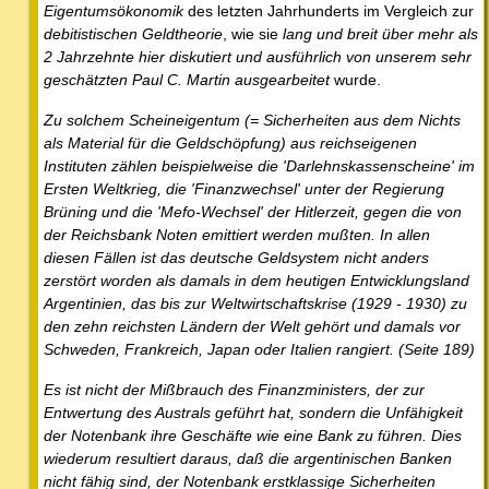
Eigentumsökonomik
des letzten Jahrhunderts im Vergleich zur
debitistischen Geldtheorie
, wie sie
lang und breit über mehr als
2 Jahrzehnte hier diskutiert und ausführlich von unserem sehr
geschätzten Paul C. Martin ausgearbeitet
wurde.
Zu solchem Scheineigentum (= Sicherheiten aus dem Nichts
als Material für die Geldschöpfung) aus reichseigenen
Instituten zählen beispielweise die 'Darlehnskassenscheine' im
Ersten Weltkrieg, die 'Finanzwechsel' unter der Regierung
Brüning und die 'Mefo-Wechsel' der Hitlerzeit, gegen die von
der Reichsbank Noten emittiert werden mußten. In allen
diesen Fällen ist das deutsche Geldsystem nicht anders
zerstört worden als damals in dem heutigen Entwicklungsland
Argentinien, das bis zur Weltwirtschaftskrise (1929 - 1930) zu
den zehn reichsten Ländern der Welt gehört und damals vor
Schweden, Frankreich, Japan oder Italien rangiert. (Seite 189)
Es ist nicht der Mißbrauch des Finanzministers, der zur
Entwertung des Australs geführt hat, sondern die Unfähigkeit
der Notenbank ihre Geschäfte wie eine Bank zu führen. Dies
wiederum resultiert daraus, daß die argentinischen Banken
nicht fähig sind, der Notenbank erstklassige Sicherheiten