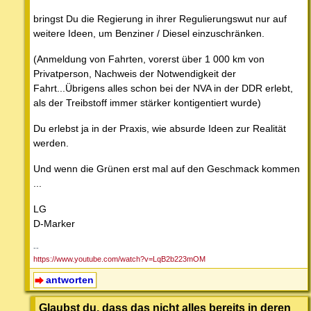
bringst Du die Regierung in ihrer Regulierungswut nur auf
weitere Ideen, um Benziner / Diesel einzuschränken.
(Anmeldung von Fahrten, vorerst über 1 000 km von
Privatperson, Nachweis der Notwendigkeit der
Fahrt...Übrigens alles schon bei der NVA in der DDR erlebt,
als der Treibstoff immer stärker kontigentiert wurde)
Du erlebst ja in der Praxis, wie absurde Ideen zur Realität
werden.
Und wenn die Grünen erst mal auf den Geschmack kommen
...
LG
D-Marker
--
https://www.youtube.com/watch?v=LqB2b223mOM
antworten
Glaubst du, dass das nicht alles bereits in deren