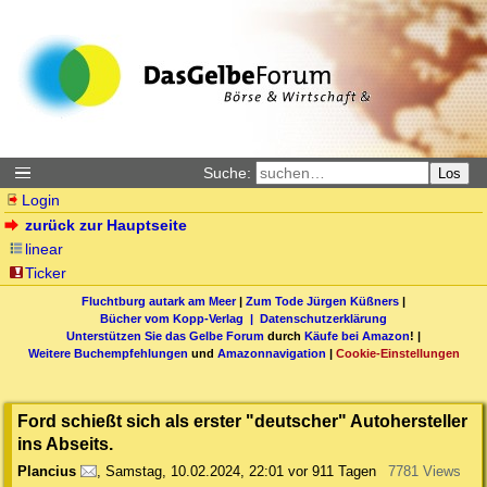
Suche:
Los
Login
zurück zur Hauptseite
linear
Ticker
Fluchtburg autark am Meer
|
Zum Tode Jürgen Küßners
|
Bücher vom Kopp-Verlag |
Datenschutzerklärung
Unterstützen Sie das Gelbe Forum
durch
Käufe bei Amazon
! |
Weitere Buchempfehlungen
und
Amazonnavigation
|
Cookie-Einstellungen
Ford schießt sich als erster "deutscher" Autohersteller
ins Abseits.
Plancius
,
Samstag, 10.02.2024, 22:01
vor 911 Tagen
7781 Views