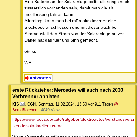
Eine Batterie an der Solaranlage sollte allerdings noch
zusaetzlich vorhanden sein, damit man die als
Inselloesung fahren kann.
Allerdings kann man bei mFronius Inverter eine
Steckdose anschliessen und mit dieser auch bei
Stromausfall den Strom von der Solaranlage nutzen.
Daher hat das fuer uns Sinn gemacht.
Gruss
WE
antworten
erste Rückzieher: Mercedes will auch nach 2030
Verbrenner anbieten
KiS
,
CGN
,
Sonntag, 11.02.2024, 13:50
vor 911 Tagen
@
BerndBorchert
4049 Views
https://www.focus.de/auto/ratgeber/elektroautos/vorstandsvorsi
tzender-ola-kaellenius-me...
Wenn Vorstände rausfliegen wegen krachenden Kursen und