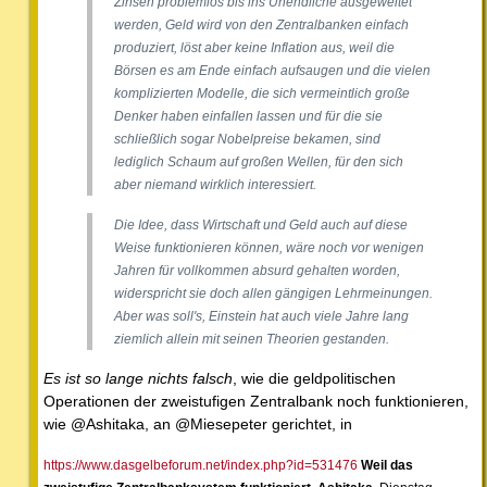
Zinsen problemlos bis ins Unendliche ausgeweitet
werden, Geld wird von den Zentralbanken einfach
produziert, löst aber keine Inflation aus, weil die
Börsen es am Ende einfach aufsaugen und die vielen
komplizierten Modelle, die sich vermeintlich große
Denker haben einfallen lassen und für die sie
schließlich sogar Nobelpreise bekamen, sind
lediglich Schaum auf großen Wellen, für den sich
aber niemand wirklich interessiert.
Die Idee, dass Wirtschaft und Geld auch auf diese
Weise funktionieren können, wäre noch vor wenigen
Jahren für vollkommen absurd gehalten worden,
widerspricht sie doch allen gängigen Lehrmeinungen.
Aber was soll's, Einstein hat auch viele Jahre lang
ziemlich allein mit seinen Theorien gestanden.
Es ist so lange nichts falsch
, wie die geldpolitischen
Operationen der zweistufigen Zentralbank noch funktionieren,
wie @Ashitaka, an @Miesepeter gerichtet, in
https://www.dasgelbeforum.net/index.php?id=531476
Weil das