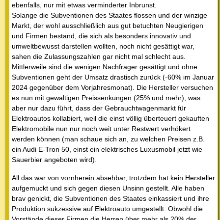
ebenfalls, nur mit etwas verminderter Inbrunst.
Solange die Subventionen des Staates flossen und der winzige
Markt, der wohl ausschließlich aus gut betuchten Neugierigen
und Firmen bestand, die sich als besonders innovativ und
umweltbewusst darstellen wollten, noch nicht gesättigt war,
sahen die Zulassungszahlen gar nicht mal schlecht aus.
Mittlerweile sind die wenigen Nachfrager gesättigt und ohne
Subventionen geht der Umsatz drastisch zurück (-60% im Januar
2024 gegenüber dem Vorjahresmonat). Die Hersteller versuchen
es nun mit gewaltigen Preissenkungen (25% und mehr), was
aber nur dazu führt, dass der Gebrauchtwagenmarkt für
Elektroautos kollabiert, weil die einst völlig überteuert gekauften
Elektromobile nun nur noch weit unter Restwert verhökert
werden können (man schaue sich an, zu welchen Preisen z.B.
ein Audi E-Tron 50, einst ein elektrisches Luxusmobil jetzt wie
Sauerbier angeboten wird).
All das war von vornherein absehbar, trotzdem hat kein Hersteller
aufgemuckt und sich gegen diesen Unsinn gestellt. Alle haben
brav genickt, die Subventionen des Staates einkassiert und ihre
Produktion sukzessive auf Elektroauto umgestellt. Obwohl die
Vorstände dieser Firmen die Herren über mehr als 20% der