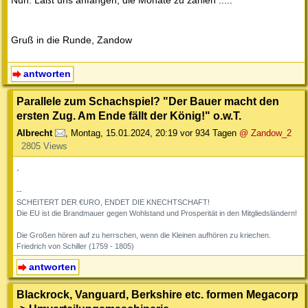
Nun: Laßt uns anfangen, die Monate zu zählen .....
Gruß in die Runde, Zandow
antworten
Parallele zum Schachspiel? "Der Bauer macht den
ersten Zug. Am Ende fällt der König!" o.w.T.
Albrecht
,
Montag, 15.01.2024, 20:19
vor 934 Tagen
@ Zandow_2
2805 Views
.
--
SCHEITERT DER €URO, ENDET DIE KNECHTSCHAFT!
Die EU ist die Brandmauer gegen Wohlstand und Prosperität in den Mitgliedsländern!
Die Großen hören auf zu herrschen, wenn die Kleinen aufhören zu kriechen.
Friedrich von Schiller (1759 - 1805)
antworten
Blackrock, Vanguard, Berkshire etc. formen Megacorp