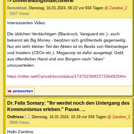
-> Umverteilungsmaschinerie
Ikonoklast
,
Dienstag, 16.01.2024, 06:22
vor 934 Tagen
@ Zandow_2
3267 Views
Interessantes Video:
Die üblichen Verdächtigen (Blackrock, Vanguard etc.)- auch
bekannt als Big Money - besitzen sich größtenteils gegenseitig.
Nur ein sehr kleiner Teil der Aktien ist im Besitz von Kleinanleger
und Insidern (CEOs etc.). Megacorp ist dafür ausgelegt, Geld
aus öffentlicher Hand und von Bürgern nach "oben"
umzuverteilen.
https://nitter.net/Cancelcloco/status/1747023692373364825#m
antworten
Dr. Felix Somary: "Ihr werdet noch den Untergang des
Kommunismus erleben." Pause. ...
Ostfriese
,
Dienstag, 16.01.2024, 10:19
vor 934 Tagen
@ Zandow_2
3908 Views
Hallo Zandow