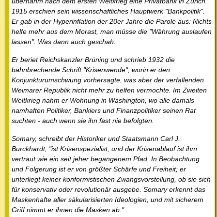
übernahm nach dem ersten Weltkrieg eine Privatbank in Zürich.
1915 erschien sein wissenschaftliches Hauptwerk "Bankpolitik".
Er gab in der Hyperinflation der 20er Jahre die Parole aus: Nichts
helfe mehr aus dem Morast, man müsse die "Währung auslaufen
lassen". Was dann auch geschah.
Er beriet Reichskanzler Brüning und schrieb 1932 die
bahnbrechende Schrift "Krisenwende", worin er den
Konjunkturumschwung vorhersagte, was aber der verfallenden
Weimarer Republik nicht mehr zu helfen vermochte. Im Zweiten
Weltkrieg nahm er Wohnung in Washington, wo alle damals
namhaften Politiker, Bankiers und Finanzpolitiker seinen Rat
suchten - auch wenn sie ihn fast nie befolgten.
Somary, schreibt der Historiker und Staatsmann Carl J.
Burckhardt, "ist Krisenspezialist, und der Krisenablauf ist ihm
vertraut wie ein seit jeher begangenem Pfad. In Beobachtung
und Folgerung ist er von größter Schärfe und Freiheit; er
unterliegt keiner konformistischen Zwangsvorstellung, ob sie sich
für konservativ oder revolutionär ausgebe. Somary erkennt das
Maskenhafte aller säkularisierten Ideologien, und mit sicherem
Griff nimmt er ihnen die Masken ab."