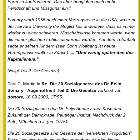
Form zu konfrontieren. Das aber bringt ihm noch mehr
Feindschaft und Missgunst ein."
Somary starb 1956 nach einer Vortragsreise in die USA, wo er an
der Harvard University die Möglichkeit andeutete, dass es immer
wieder zu einer schweren Wirtschaftskrise kommen werde, wenn
die immer gleichen Fehler wiederholt würden. Auf dem Totenbett
sagte er seinen Kindern (sein Sohn Wolfgang ist heute
Vermögensverwalter in Zürich):
... "Und wenig später den des
Kapitalismus."
(Folgt Teil 2: Die Gesetze)
Paul C. Martin in
Re: Die 20 Sozialgesetze des Dr. Felix
Somary - Augenöffner! Teil 2: Die Gesetze
verfasst von
dottore
, 16.09.2000, 17:55
Die 20 Sozialgesetze des Dr. Felix Somary aus: Krise und
Zukunft der Demokratie, Peutinger Institut, Nachdruck der 2.
Aufl., München o.J. (ca. 1975):
Die 20 Sozialgesetze sind Gesetze der "verkehrten Proportion".
Soweit sie sich nicht von selbst verstehen, werden kleine