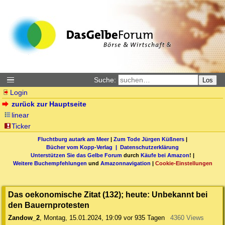
Suche:
Los
Login
zurück zur Hauptseite
linear
Ticker
Fluchtburg autark am Meer
|
Zum Tode Jürgen Küßners
|
Bücher vom Kopp-Verlag |
Datenschutzerklärung
Unterstützen Sie das Gelbe Forum
durch
Käufe bei Amazon
! |
Weitere Buchempfehlungen
und
Amazonnavigation
|
Cookie-Einstellungen
Das oekonomische Zitat (132); heute: Unbekannt bei
den Bauernprotesten
Zandow_2
,
Montag, 15.01.2024, 19:09
vor 935 Tagen
4360 Views