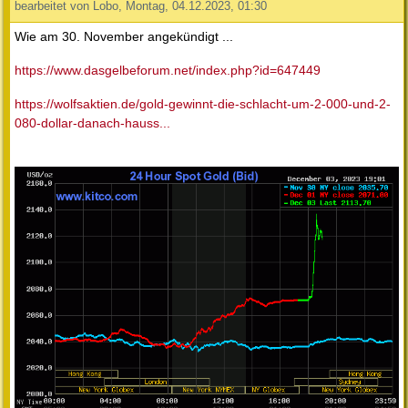
bearbeitet von Lobo, Montag, 04.12.2023, 01:30
Wie am 30. November angekündigt ...
https://www.dasgelbeforum.net/index.php?id=647449
https://wolfsaktien.de/gold-gewinnt-die-schlacht-um-2-000-und-2-
080-dollar-danach-hauss...