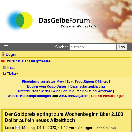
Suche:
Los
Login
zurück zur Hauptseite
linear
Ticker
Fluchtburg autark am Meer
|
Zum Tode Jürgen Küßners
|
Bücher vom Kopp-Verlag |
Datenschutzerklärung
Unterstützen Sie das Gelbe Forum
durch
Käufe bei Amazon
! |
Weitere Buchempfehlungen
und
Amazonnavigation
|
Cookie-Einstellungen
Der Goldpreis springt zum Wochenbeginn über 2.100
Dollar auf ein neues Allzeithoch
Lobo
,
Montag, 04.12.2023, 01:12
vor 979 Tagen
3868 Views