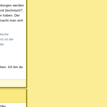
 geborgen werden
nd (technisch?,
en haben. Der
 macht man sich
tische
s ist die
die
uben. Ich bin da
llig