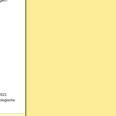
egen?
2021
ologische