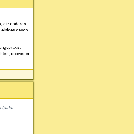
n, die anderen
e einiges davon
ungspraxis,
rchten, deswegen
n (dafür