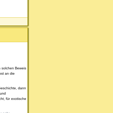
m solchen Beweis
bst an die
Geschichte, dann
 und
ht, für exotische