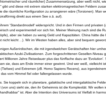
chiometrischer und räumlicher) Zusammensetzung, aber weiß nicht, wi
ion" gibt und diese mit extrem starken elektromagnetischen Feldern zu
 die räumliche Konfiguration zu arrangieren wäre (Torsionen). Man we
ralförmig direkt aus einem See o.ä. auf).
 ihrem 'Standardmodell' widerspricht. Und in den Firmen und privaten (
mpirisch und experimentell vor sich hin. Meiner Meinung nach sind die 
Köpfe), aber sie haben zu wenig Geld und Kapazitäten. China hätte die 
ist nicht leicht ...). Wir im Westen haben alles, aber sind bequem geword
enigen Außerirdischen, die mit irgendwelchen Gerätschaften hier umherf
galaktischen Azubi-Zivilisationen. Zum forgeschrittenen Gesellen-Niveau
dert Millionen Jahre Reisedauer plus das fünffache dazu an 'Evolution'. 
en sie, dass am Ende immer einer gewinnt. Und wer weiß, vielleicht ist
ten (Tiefsee) und Extremen (zB. Homo Sapiens Recens), aus irgendeinem
 das vom Himmel fiel oder fallengelassen wurde.
s. Sie koppeln sich in planetare, galaktische und intergalaktische Felde
von uns) sieht sie, den ihr Geheimnis ist die Komplexität. Wir wollen 
handhabbar" ist. Aber die Intention des Universums ist Vielfalt in harm