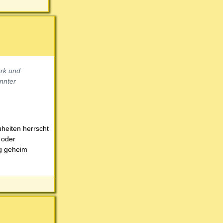
rk und
nnter
uheiten herrscht
 oder
ig geheim