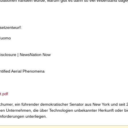
ekulationen handeln würde, warum gibt es dann so viel Widerstand dag
setzentwurf:
 Cuomo
 disclosure | NewsNation Now
tified Aerial Phenomena
.pdf
humer, ein führender demokratischer Senator aus New York und seit 
den Unternehmen, die über Technologien unbekannter Herkunft oder bi
Anforderungen unterliegen.