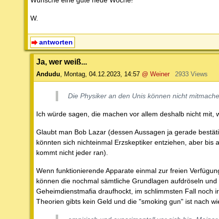
W.
antworten
Ja, wer weiß...
Andudu
,
Montag, 04.12.2023, 14:57
@ Weiner
2933 Views
Die Physiker an den Unis können nicht mitmachen,
Ich würde sagen, die machen vor allem deshalb nicht mit, wei
Glaubt man Bob Lazar (dessen Aussagen ja gerade bestäti
könnten sich nichteinmal Erzskeptiker entziehen, aber bis au
kommt nicht jeder ran).
Wenn funktionierende Apparate einmal zur freien Verfügung
können die nochmal sämtliche Grundlagen aufdröseln und n
Geheimdienstmafia draufhockt, im schlimmsten Fall noch irg
Theorien gibts kein Geld und die "smoking gun" ist nach w