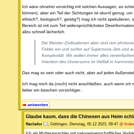
Ich wäre ohnehin vorsichtig mit solchen Aussagen, es sche
können), aber ein Teil der Sichtungen ist skurril genug,
ethisch?, biologisch?, geistig?) mag ich nicht spekuliere
Bereich ist mit zum Teil widersprüchlichsten Desinformat
allzu schnell lächerlich.
Die Meister-Zivilisationen aber sind rein photoni
Felder ein und surfen auf Supernova-Jets und auf
Komplexität. Wir wollen immer alles vereinfachen
Intention des Universums ist Vielfalt in harmonis
Das mag so sein oder auch nicht, aber auf jeden Außenst
Ich mag mich da (noch) nicht anschließen, auch wenn ich mir 
lieber ein bisschen vorsichtiger...
antworten
Glaube kaum, dass die Chinesen aus Heim schl
Naclador
,
Göttingen
,
Dienstag, 05.12.2023, 09:47
@ Andu
Ich als Muttersprachler mit naturwissenschaftlicher Vorb