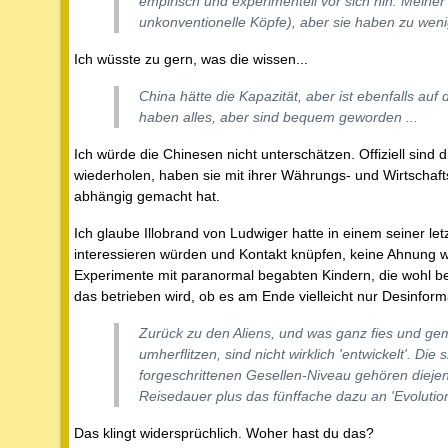
empirisch und experimentell vor sich hin. Meine
unkonventionelle Köpfe), aber sie haben zu wen
Ich wüsste zu gern, was die wissen...
China hätte die Kapazität, aber ist ebenfalls auf d
haben alles, aber sind bequem geworden ...
Ich würde die Chinesen nicht unterschätzen. Offiziell sind
wiederholen, haben sie mit ihrer Währungs- und Wirtschaftsp
abhängig gemacht hat.
Ich glaube Illobrand von Ludwiger hatte in einem seiner le
interessieren würden und Kontakt knüpfen, keine Ahnung 
Experimente mit paranormal begabten Kindern, die wohl b
das betrieben wird, ob es am Ende vielleicht nur Desinform
Zurück zu den Aliens, und was ganz fies und geme
umherflitzen, sind nicht wirklich 'entwickelt'. Di
forgeschrittenen Gesellen-Niveau gehören diejenig
Reisedauer plus das fünffache dazu an 'Evolution
Das klingt widersprüchlich. Woher hast du das?