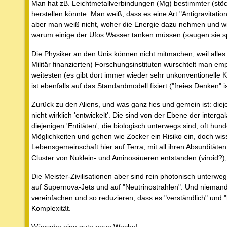
Man hat zB. Leichtmetallverbindungen (Mg) bestimmter (stö
herstellen könnte. Man weiß, dass es eine Art "Antigravitat
aber man weiß nicht, woher die Energie dazu nehmen und wie
warum einige der Ufos Wasser tanken müssen (saugen sie spi
Die Physiker an den Unis können nicht mitmachen, weil alles
Militär finanzierten) Forschungsinstituten wurschtelt man e
weitesten (es gibt dort immer wieder sehr unkonventionelle 
ist ebenfalls auf das Standardmodell fixiert ("freies Denken" 
Zurück zu den Aliens, und was ganz fies und gemein ist: diej
nicht wirklich 'entwickelt'. Die sind von der Ebene der inter
diejenigen 'Entitäten', die biologisch unterwegs sind, oft hun
Möglichkeiten und gehen wie Zocker ein Risiko ein, doch wiss
Lebensgemeinschaft hier auf Terra, mit all ihren Absurditä
Cluster von Nuklein- und Aminosäueren entstanden (viroid?),
Die Meister-Zivilisationen aber sind rein photonisch unterweg
auf Supernova-Jets und auf "Neutrinostrahlen". Und niemand (
vereinfachen und so reduzieren, dass es "verständlich" und "
Komplexität.
Wünsche eine gute neue Woche!