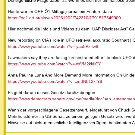
Die eigentliche Frage dabei ist: Wenn es sich nur um haltlose Sp
Heute war im ORF Ö1 Mittagsjournal ein Feature dazu:
https://oe1.orf.at/player/20231202/742310/1701517549000
Hier nochmal die Info's und Videos zu dem "UAP Discloser Act" Ge
New reporting on CIA’s role in UFO retrieval accurate: Coulthart |
https://www.youtube.com/watch?v=-yao8Pzffw8
Lawmakers say they are facing 'orchestrated effort' to block UFO
https://www.youtube.com/watch?v=wbVM2kkIlCY
Anna Paulina Luna And More Demand More Information On Uniden
https://www.youtube.com/watch?v=cmBNb12xrY8
Es geht darum dieses Gesetz durchzubringen:
https://www.democrats.senate.gov/imo/media/doc/uap_amendment
Wenn der vorgeschlagene Gesetzentwurf, eingeführt von Chuck Sc
Mehrheitsführer im US-Senat, zu einem gültigen Gesetz wird, wer
Hinweise auf nicht-menschliche Intelligenz verfügen, bestimmten 