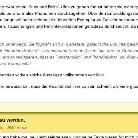
int zwar echte "Nuts and Bolts"-Ufos zu geben (sonst hätten sie nicht
 um als paranormales Phänomen durchzugehen. Über den Entwicklungssta
n, so lange wir noch nichtmal ein lebendes Exemplar zu Gesicht bekomm
ionen, Täuschungen und Fehlinterpretationen geradezu durchseucht, da
sch unterwegs. Sie koppeln sich in planetare, galaktische und intergalak
 "Neutrinostrahlen". Und niemand (von uns) sieht sie, den ihr Geheimni
 und so reduzieren, dass es "verständlich" und "handhabbar" ist. Aber 
cher Komplexität.
ehenden wirken solche Aussagen vollkommen verrückt.
bewusst bin, dass die Realität viel irrer zu sein scheint, als viele gla
au werden.
du
2849 Views
ildung habe mal bei Heim reingelesen, und seine Texte waren für mich vö