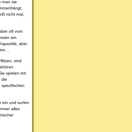
e man sie
sammenhängt,
iß nicht mal,
aber oft vom
Russen am
Kapazität, aber
en ...
litzen, sind
 gehören
Sie spielen mit
 die
 spezifischen
r ein und surfen
immer alles
onischer