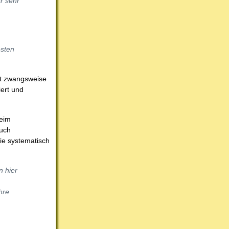
r sehr
esten
cht zwangsweise
iert und
Heim
auch
ie systematisch
n hier
hre