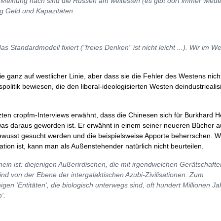
r Meinung nach sind die Russen am weitesten (es gibt dort immer wiede
ig Geld und Kapazitäten.
as Standardmodell fixiert ("freies Denken" ist nicht leicht ...). Wir im W
 die ganz auf westlicher Linie, aber dass sie die Fehler des Westens ni
olitik bewiesen, die den liberal-ideologisierten Westen deindustriealis
tzten cropfm-Interviews erwähnt, dass die Chinesen sich für Burkhard 
was daraus geworden ist. Er erwähnt in einem seiner neueren Bücher 
ewusst gesucht werden und die beispielsweise Apporte beherrschen. W
ation ist, kann man als Außenstehender natürlich nicht beurteilen.
in ist: diejenigen Außerirdischen, die mit irgendwelchen Gerätschafte
e sind von der Ebene der intergalaktischen Azubi-Zivilisationen. Zum
en 'Entitäten', die biologisch unterwegs sind, oft hundert Millionen Ja
'.