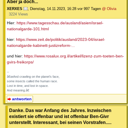
Aber ja doch...
XERXES
,
Dienstag, 14.11.2023, 16:28
vor 997 Tagen
@ Olivia
3224 Views
Hier:
https://www.tagesschau.de/ausland/asien/israel-
nationalgarde-101.html
hier:
https://www.zeit.de/politik/ausland/2023-04/israel-
nationalgarde-kabinett-justizreform-...
und hier:
https://www.rosalux.org.il/artikel/lizenz-zum-toeten-ben-
gvirs-freikorps/
--
â€œAnd crawling on the planet's face,
some insects called the human race.
Lost in time, and lost in space.
And meaning.â€
antworten
Danke. Das war Anfang des Jahres. Inzwischen
existiert sie offenbar und ist offenbar Ben-Givr
unterstellt. Interessant, bei seinen Vorstrafen.....