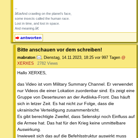
--
â€œAnd crawling on the planet's face,
some insects called the human race.
Lost in time, and lost in space.
And meaning.â€
antworten
Bitte anschauen vor dem schreiben!
mabraton
,
Dienstag, 14.11.2023, 18:25
vor 997 Tagen
@
XERXES
2782 Views
Hallo XERXES,
das Video ist vom Military Summary Channel. Er verwendet
nur Videos die einer Lokation zuordenbar sind. Es zeigt eine
Gruppe von Deserteuren an der Avdiivka-Front. Das häuft
sich in letzer Zeit. Es hat nicht zur Folge, dass die
ukrainische Verteidigung zusammenbricht.
Es gibt berechtigte Zweifel, dass Selenskyi noch Einfluss auf
die Armee hat. Das hat für den Krieg keine unmittelbare
Auswirkung.
Inwieweit sich das auf die Befehlsstruktur auswirkt muss