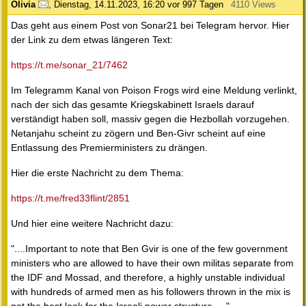
Olivia
,
Dienstag, 14.11.2023, 16:20
vor 997 Tagen
4110 Views
Das geht aus einem Post von Sonar21 bei Telegram hervor. Hier
der Link zu dem etwas längeren Text:
https://t.me/sonar_21/7462
Im Telegramm Kanal von Poison Frogs wird eine Meldung verlinkt,
nach der sich das gesamte Kriegskabinett Israels darauf
verständigt haben soll, massiv gegen die Hezbollah vorzugehen.
Netanjahu scheint zu zögern und Ben-Givr scheint auf eine
Entlassung des Premierministers zu drängen.
Hier die erste Nachricht zu dem Thema:
https://t.me/fred33flint/2851
Und hier eine weitere Nachricht dazu:
"....Important to note that Ben Gvir is one of the few government
ministers who are allowed to have their own militas separate from
the IDF and Mossad, and therefore, a highly unstable individual
with hundreds of armed men as his followers thrown in the mix is