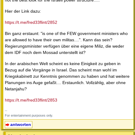
not the best look for the Israeli power structure....."
Hier der Link dazu:
https://t.me/fred33flint/2852
Bin ganz erstaunt: "is one of the FEW government ministers who
are allowed to have their own militas....". Kann das sein?
Regierungsminister verfügen über eine eigene Miliz, die weder
dem IDF noch dem Mossad unterstellt ist?
In der arabischen Welt scheint es keine Einigkeit zu geben in
Bezug auf die Vorgänge in Israel. Das scheint man wohl im
Kriegskabinett zur Kenntnis genommen zu haben und hat weitere
Planungen ins Auge gefaßt.... Erstaunlich. Vollzählig, aber ohne
Netanjahu?
https://t.me/fred33flint/2853
--
For entertainment purposes only.
antworten