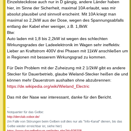
Einzelsteckdose auch nur in D gängig, andere Länder haben
hier, im Sinne der Sicherheit, maximal 10A erlaubt, was mir
absolut plausibel und sinnvoll erscheint. Mit 10A kriegt man
maximal so 2,2kW aus der Dose, wegen des Spannungsabfalls
entlang der Kabel eher weniger, z.B. 1,8kW.
Btw:
Auto laden mit 1,8 bis 2,2kW ist wegen des schlechten
Wirkungsgrades der Ladeelektronik im Wagen sehr ineffektiv.
Lieber an Kraftstrom 400V drei Phasen mit 11kW anschließen um
in Regionen mit besserem Wirkungsgrad zu kommen.
Für Dein Problem mit der Zuheizung mit 2 1/2kW gibt es andere
Stecker für Dauerbetrieb, glaube Wieland-Stecker heißen die und
können mehr Dauerstrom aushalten ohne abzubrennen:
https://de.wikipedia.org/wiki/Wieland_Electric
Das mit der Nase war interessant, danke für den Bericht.
--
Notquartier für das Gelbe:
http://derclub.xobor.de/
(Im Falle von Störungen beim Gelben soll dies nur als "Info-Kanal" dienen, bis das
Gelbe wieder erreichbar ist, siehe hier)
https://www.dasgelbeforum.net/index.php?id=509208