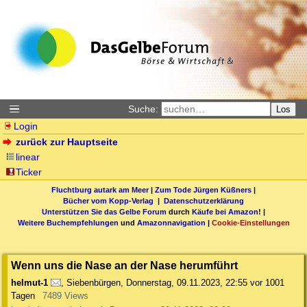
Suche:
Los
Login
zurück zur Hauptseite
linear
Ticker
Fluchtburg autark am Meer
|
Zum Tode Jürgen Küßners
|
Bücher vom Kopp-Verlag |
Datenschutzerklärung
Unterstützen Sie das Gelbe Forum
durch
Käufe bei Amazon
! |
Weitere Buchempfehlungen
und
Amazonnavigation
|
Cookie-Einstellungen
Wenn uns die Nase an der Nase herumführt
helmut-1
,
Siebenbürgen
,
Donnerstag, 09.11.2023, 22:55
vor 1001
Tagen
7489 Views