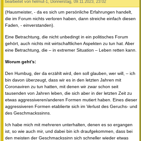
bearbeitet von helmut-1, Donnerstag, 09.11.2023, 23:02
(Hausmeister, - da es sich um persönliche Erfahrungen handelt,
die im Forum nichts verloren haben, dann streiche einfach diesen
Faden, - einverstanden).
Eine Betrachtung, die nicht unbedingt in ein politisches Forum
gehört, auch nichts mit wirtschaftlichen Aspekten zu tun hat. Aber
eine Betrachtung, die – in extremer Situation – Leben retten kann.
Worum geht’s:
Den Humbug, der da erzählt wird, den soll glauben, wer will, – ich
bin davon überzeugt, dass wir es in den letzten Jahren mit
Coronaviren zu tun hatten, mit denen wir zwar schon seit
tausenden von Jahren leben, die sich aber in der letzten Zeit zu
etwas aggressiveren/anderen Formen mutiert haben. Eines dieser
aggressiveren Formen etablierte sich im Verlust des Geruchs- und
des Geschmackssinns.
Ich habe mich mit mehreren unterhalten, denen es so ergangen
ist, so wie auch mir, und dabei bin ich draufgekommen, dass bei
den meisten der Geschmackssinn sich schneller wieder etwas