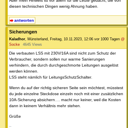
Aber mein Hinweis ist vor allem für die Leute gedacht, die von
diesen technischen Dingen wenig Ahnung haben.
antworten
Sicherungen
Kaladhor
,
Münsterland
,
Freitag, 10.11.2023, 12:06
vor 1000 Tagen
@
Socke
4645 Views
Die verbauten LSS mit 230V/16A sind nicht zum Schutz der
Verbraucher, sondern sollen nur warme Sanierungen
verhindern, die durch durchgeschmorte Leitungen ausgelöst
werden können.
LSS steht nämlich für LeitungsSchutzSchalter.
Wenn du auf der richtig sicheren Seite sein möchtest, müsstest
du jede einzelne Steckdose einzeln noch mit einer zusätzlichen
10A-Sicherung absichern…. macht nur keiner, weil die Kosten
dann in keinem Verhältnis mehr stehen.
Grüße
--