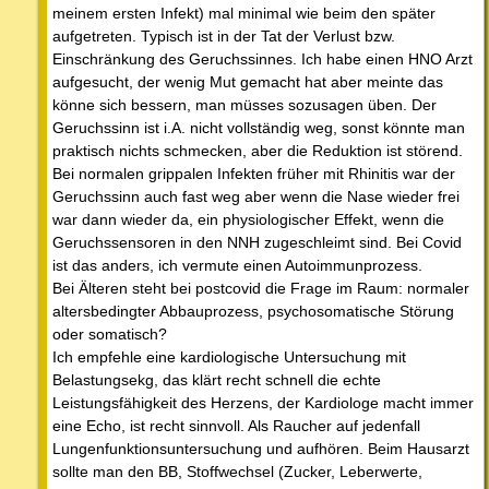
meinem ersten Infekt) mal minimal wie beim den später
aufgetreten. Typisch ist in der Tat der Verlust bzw.
Einschränkung des Geruchssinnes. Ich habe einen HNO Arzt
aufgesucht, der wenig Mut gemacht hat aber meinte das
könne sich bessern, man müsses sozusagen üben. Der
Geruchssinn ist i.A. nicht vollständig weg, sonst könnte man
praktisch nichts schmecken, aber die Reduktion ist störend.
Bei normalen grippalen Infekten früher mit Rhinitis war der
Geruchssinn auch fast weg aber wenn die Nase wieder frei
war dann wieder da, ein physiologischer Effekt, wenn die
Geruchssensoren in den NNH zugeschleimt sind. Bei Covid
ist das anders, ich vermute einen Autoimmunprozess.
Bei Älteren steht bei postcovid die Frage im Raum: normaler
altersbedingter Abbauprozess, psychosomatische Störung
oder somatisch?
Ich empfehle eine kardiologische Untersuchung mit
Belastungsekg, das klärt recht schnell die echte
Leistungsfähigkeit des Herzens, der Kardiologe macht immer
eine Echo, ist recht sinnvoll. Als Raucher auf jedenfall
Lungenfunktionsuntersuchung und aufhören. Beim Hausarzt
sollte man den BB, Stoffwechsel (Zucker, Leberwerte,