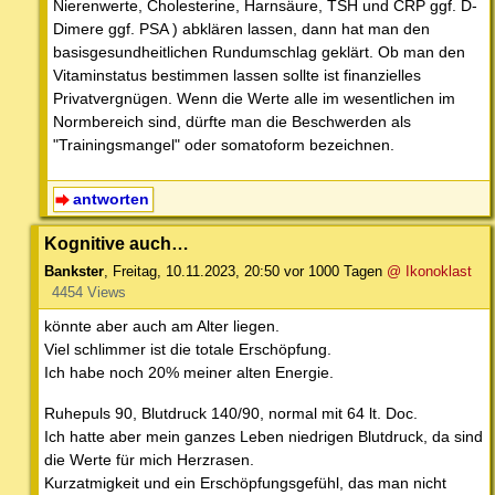
Nierenwerte, Cholesterine, Harnsäure, TSH und CRP ggf. D-
Dimere ggf. PSA ) abklären lassen, dann hat man den
basisgesundheitlichen Rundumschlag geklärt. Ob man den
Vitaminstatus bestimmen lassen sollte ist finanzielles
Privatvergnügen. Wenn die Werte alle im wesentlichen im
Normbereich sind, dürfte man die Beschwerden als
"Trainingsmangel" oder somatoform bezeichnen.
antworten
Kognitive auch…
Bankster
,
Freitag, 10.11.2023, 20:50
vor 1000 Tagen
@ Ikonoklast
4454 Views
könnte aber auch am Alter liegen.
Viel schlimmer ist die totale Erschöpfung.
Ich habe noch 20% meiner alten Energie.
Ruhepuls 90, Blutdruck 140/90, normal mit 64 lt. Doc.
Ich hatte aber mein ganzes Leben niedrigen Blutdruck, da sind
die Werte für mich Herzrasen.
Kurzatmigkeit und ein Erschöpfungsgefühl, das man nicht