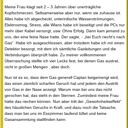
Meine Frau klagt seit 2 – 3 Jahren über unerträgliche
Kopfschmerzen. Seltsamerweise aber nur, wenn sie zuhause ist.
Alles habe ich abgecheckt, unterirdische Wasserströmungen,
Elektrosmog, Stress, alle Wlans habe ich beseitigt und die PCs nur
mehr über Kabel versorgt, usw. Ohne Erfolg. Dann kam jemand zu
uns, der eine feine Nase hatte. Der sagte, - „bei Euch riecht‘s nach
Gas“. Habe ich ausgeschlossen, aber trotzdem habe ich mir einen
Detektor besorgt, mit dem ich sämtliche Gasleitungen und die
Verbindungen überprüft habe. Zu meiner vollkommenen
Überraschung stellte ich vier Lecks fest, bei denen Gas austrat,
nicht in großen Mengen , aber doch.
Nun ist es so, dass dem Gas generell Captan beigemengt wird,
das einen ziemlich scharfen Geruch hat und jedem den Austritt
von Gas in der Nase anzeigt. Warum man bei uns das nicht
gerochen hat, das steht in den Sternen. Zumindest meine Frau
hätte das riechen können. Nun aber tritt der „Gewohnheitseffekt“
des häuslichen Geruchs in Kraft, und dazu noch die Tatsache,
dass man bei uns im Esszimmer laufend lüftet und keine
Gasansammlung stattfinden kann.