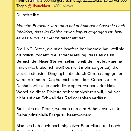
helmut-1
,
Siebenbürgen
,
Samstag, 11.11.2023, 18:10
vor 999
Tagen
@ Ikonoklast
4021 Views
Du schreibst:
Manche Forscher vermuten bei anhaltender Anosmie nach
Infektion, dass im Gehirn etwas kaputt gegangen ist, bzw.
es das Virus ins Gehirn geschafft hat.
Die HNO-Ärztin, die mich insofern beeindruckt hat, weil sie
gründlich vorgeht, die ist der Meinung, dass es da im
Bereich der Nase (Nervenzellen, weiß der Teufel, - sie hat
mirs erklärt, aber ich weiß es nicht mehr so genau), die
verschiedensten Dinge gibt, die durch Corona angegriffen
werden können. Das hat nichts mit dem Gehirn zu tun.
Deshalb will sie ja auch die Magnetresonanz der Nase.
Wobei sie diese Diskette selbst analysieren will, und sich
nicht auf den Schwall des Radiographen verlässt.
Stellt sich die Frage, wo man nun den Hebel ansetzt. Um
Deine prinzipielle Frage zu beantworten:
Also, ich hab auch nach objektiver Beurteilung und nach