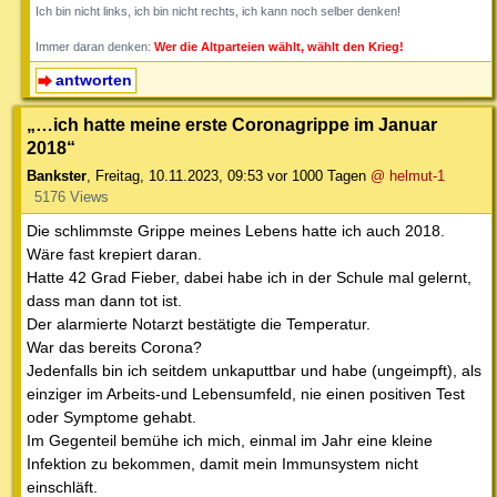
Ich bin nicht links, ich bin nicht rechts, ich kann noch selber denken!
Immer daran denken:
Wer die Altparteien wählt, wählt den Krieg!
antworten
„…ich hatte meine erste Coronagrippe im Januar
2018“
Bankster
,
Freitag, 10.11.2023, 09:53
vor 1000 Tagen
@ helmut-1
5176 Views
Die schlimmste Grippe meines Lebens hatte ich auch 2018.
Wäre fast krepiert daran.
Hatte 42 Grad Fieber, dabei habe ich in der Schule mal gelernt,
dass man dann tot ist.
Der alarmierte Notarzt bestätigte die Temperatur.
War das bereits Corona?
Jedenfalls bin ich seitdem unkaputtbar und habe (ungeimpft), als
einziger im Arbeits-und Lebensumfeld, nie einen positiven Test
oder Symptome gehabt.
Im Gegenteil bemühe ich mich, einmal im Jahr eine kleine
Infektion zu bekommen, damit mein Immunsystem nicht
einschläft.