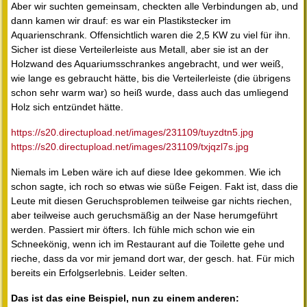
Aber wir suchten gemeinsam, checkten alle Verbindungen ab, und
dann kamen wir drauf: es war ein Plastikstecker im
Aquarienschrank. Offensichtlich waren die 2,5 KW zu viel für ihn.
Sicher ist diese Verteilerleiste aus Metall, aber sie ist an der
Holzwand des Aquariumsschrankes angebracht, und wer weiß,
wie lange es gebraucht hätte, bis die Verteilerleiste (die übrigens
schon sehr warm war) so heiß wurde, dass auch das umliegend
Holz sich entzündet hätte.
https://s20.directupload.net/images/231109/tuyzdtn5.jpg
https://s20.directupload.net/images/231109/txjqzl7s.jpg
Niemals im Leben wäre ich auf diese Idee gekommen. Wie ich
schon sagte, ich roch so etwas wie süße Feigen. Fakt ist, dass die
Leute mit diesen Geruchsproblemen teilweise gar nichts riechen,
aber teilweise auch geruchsmäßig an der Nase herumgeführt
werden. Passiert mir öfters. Ich fühle mich schon wie ein
Schneekönig, wenn ich im Restaurant auf die Toilette gehe und
rieche, dass da vor mir jemand dort war, der gesch. hat. Für mich
bereits ein Erfolgserlebnis. Leider selten.
Das ist das eine Beispiel, nun zu einem anderen: