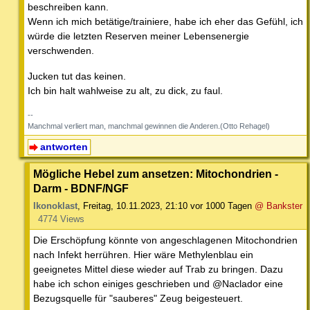
beschreiben kann.
Wenn ich mich betätige/trainiere, habe ich eher das Gefühl, ich
würde die letzten Reserven meiner Lebensenergie
verschwenden.
Jucken tut das keinen.
Ich bin halt wahlweise zu alt, zu dick, zu faul.
--
Manchmal verliert man, manchmal gewinnen die Anderen.(Otto Rehagel)
antworten
Mögliche Hebel zum ansetzen: Mitochondrien -
Darm - BDNF/NGF
Ikonoklast
,
Freitag, 10.11.2023, 21:10
vor 1000 Tagen
@ Bankster
4774 Views
Die Erschöpfung könnte von angeschlagenen Mitochondrien
nach Infekt herrühren. Hier wäre Methylenblau ein
geeignetes Mittel diese wieder auf Trab zu bringen. Dazu
habe ich schon einiges geschrieben und @Naclador eine
Bezugsquelle für "sauberes" Zeug beigesteuert.