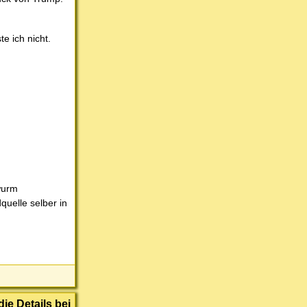
e ich nicht.
rwurm
quelle selber in
ie Details bei