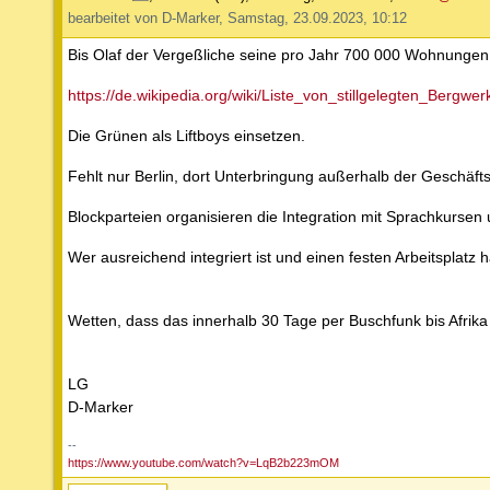
bearbeitet von D-Marker, Samstag, 23.09.2023, 10:12
Bis Olaf der Vergeßliche seine pro Jahr 700 000 Wohnungen
https://de.wikipedia.org/wiki/Liste_von_stillgelegten_Bergw
Die Grünen als Liftboys einsetzen.
Fehlt nur Berlin, dort Unterbringung außerhalb der Geschäft
Blockparteien organisieren die Integration mit Sprachkursen 
Wer ausreichend integriert ist und einen festen Arbeitsplatz
Wetten, dass das innerhalb 30 Tage per Buschfunk bis Afrika
LG
D-Marker
--
https://www.youtube.com/watch?v=LqB2b223mOM