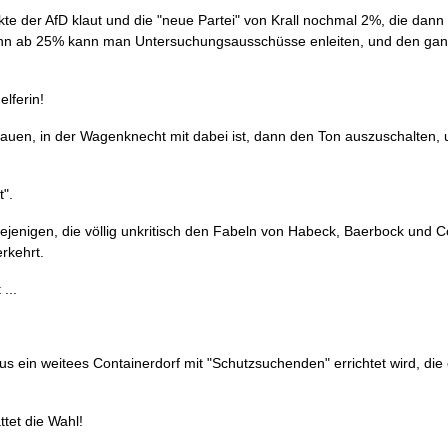
e der AfD klaut und die "neue Partei" von Krall nochmal 2%, die dann
denn ab 25% kann man Untersuchungsausschüsse enleiten, und den ga
elferin!
uen, in der Wagenknecht mit dabei ist, dann den Ton auszuschalten, u
t".
diejenigen, die völlig unkritisch den Fabeln von Habeck, Baerbock und C
erkehrt.
...
us ein weitees Containerdorf mit "Schutzsuchenden" errichtet wird, di
tet die Wahl!