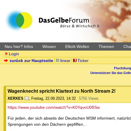
Neu hier? Infos
Wissen
Elliott-Wellen
Themen
Char
Login
zurück zur Hauptseite
linear
Ticker
Fluchtburg
Unterstützen Sie das Gel
Wagenknecht spricht Klartext zu North Stream 2!
XERXES
,
Freitag, 22.09.2023, 14:32
5755 Views
https://www.youtube.com/watch?v=K0YqvoU08Sw
Für jeden, der sich abseits der Deutschen MSM informiert, natürlic
Sprengungen von den Dächern gepfiffen...