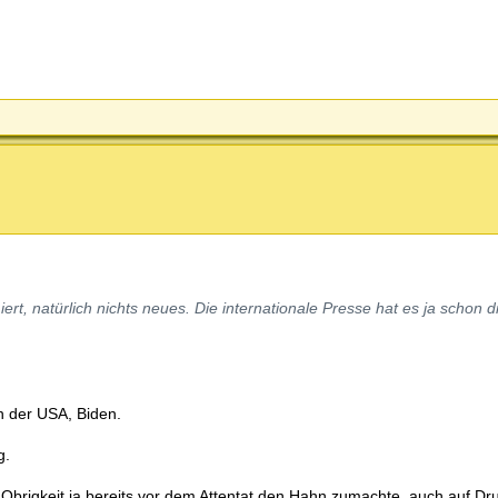
rt, natürlich nichts neues. Die internationale Presse hat es ja schon d
en der USA, Biden.
g.
e Obrigkeit ja bereits vor dem Attentat den Hahn zumachte, auch auf D