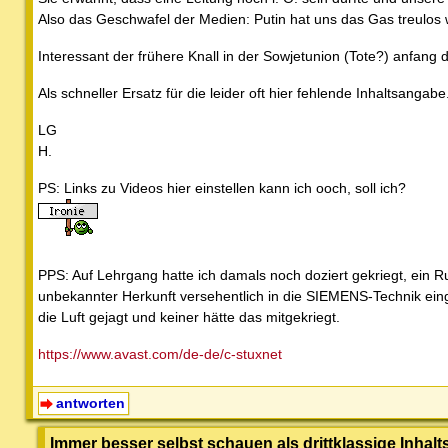
Also das Geschwafel der Medien: Putin hat uns das Gas treulos w
Interessant der frühere Knall in der Sowjetunion (Tote?) anfang
Als schneller Ersatz für die leider oft hier fehlende Inhaltsangabe
LG
H.
PS: Links zu Videos hier einstellen kann ich ooch, soll ich?
PPS: Auf Lehrgang hatte ich damals noch doziert gekriegt, ein R
unbekannter Herkunft versehentlich in die SIEMENS-Technik einge
die Luft gejagt und keiner hätte das mitgekriegt.
https://www.avast.com/de-de/c-stuxnet
antworten
Immer besser selbst schauen als drittklassige Inha