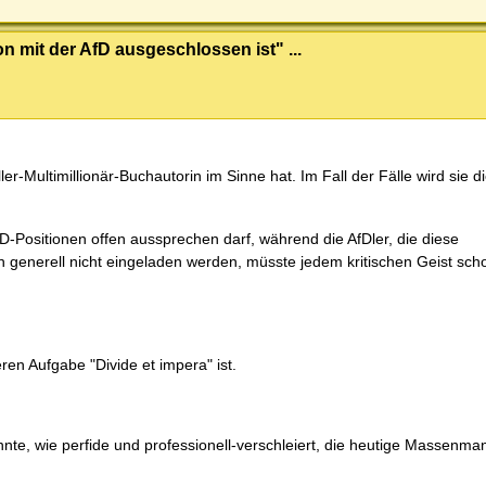
n mit der AfD ausgeschlossen ist" ...
r-Multimillionär-Buchautorin im Sinne hat. Im Fall der Fälle wird sie di
fD-Positionen offen aussprechen darf, während die AfDler, die diese
 generell nicht eingeladen werden, müsste jedem kritischen Geist sch
en Aufgabe "Divide et impera" ist.
te, wie perfide und professionell-verschleiert, die heutige Massenman