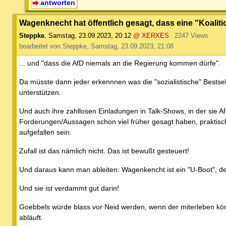
antworten
Wagenknecht hat öffentlich gesagt, dass eine "Koalitio
Steppke
,
Samstag, 23.09.2023, 20:12
@ XERXES
2247 Views
bearbeitet von Steppke, Samstag, 23.09.2023, 21:08
... und "dass die AfD niemals an die Regierung kommen dürfe".
Da müsste dann jeder erkennnen was die "sozialistische" Bestselle
unterstützen.
Und auch ihre zahllosen Einladungen in Talk-Shows, in der sie A
Forderungen/Aussagen schon viel früher gesagt haben, praktisch
aufgefallen sein.
Zufall ist das nämlich nicht. Das ist bewußt gesteuert!
Und daraus kann man ableiten: Wagenkencht ist ein "U-Boot", der
Und sie ist verdammt gut darin!
Goebbels würde blass vor Neid werden, wenn der miterleben könn
abläuft.