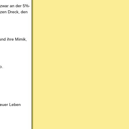
 zwar an der 5%-
nzen Dreck, den
nd ihre Mimik,
o.
e euer Leben