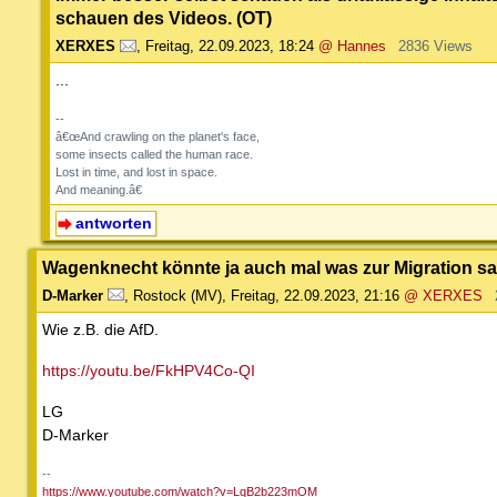
schauen des Videos. (OT)
XERXES
,
Freitag, 22.09.2023, 18:24
@ Hannes
2836 Views
...
--
â€œAnd crawling on the planet's face,
some insects called the human race.
Lost in time, and lost in space.
And meaning.â€
antworten
Wagenknecht könnte ja auch mal was zur Migration s
D-Marker
,
Rostock (MV)
,
Freitag, 22.09.2023, 21:16
@ XERXES
Wie z.B. die AfD.
https://youtu.be/FkHPV4Co-QI
LG
D-Marker
--
https://www.youtube.com/watch?v=LqB2b223mOM