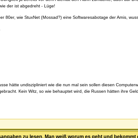
ie der ist abgedreht - Lüge!
 der 80er, wie StuxNet (Mossad?) eine Softwaresabotage der Amis, wusst
.
usse hätte undiszipliniert wie die nun mal sein sollen diesen Compute
bracht. Kein Witz, so wie behauptet wird, die Russen hätten ihre Geld
ltsangaben zu lesen. Man weiß worum es geht und bekommt d