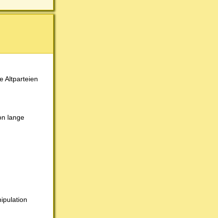
e Altparteien
on lange
ipulation