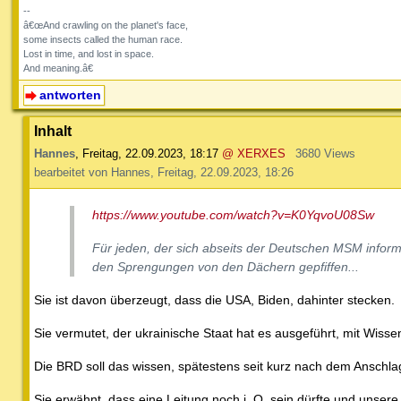
--
â€œAnd crawling on the planet's face,
some insects called the human race.
Lost in time, and lost in space.
And meaning.â€
antworten
Inhalt
Hannes
,
Freitag, 22.09.2023, 18:17
@ XERXES
3680 Views
bearbeitet von Hannes, Freitag, 22.09.2023, 18:26
https://www.youtube.com/watch?v=K0YqvoU08Sw
Für jeden, der sich abseits der Deutschen MSM informie
den Sprengungen von den Dächern gepfiffen...
Sie ist davon überzeugt, dass die USA, Biden, dahinter stecken.
Sie vermutet, der ukrainische Staat hat es ausgeführt, mit Wiss
Die BRD soll das wissen, spätestens seit kurz nach dem Anschla
Sie erwähnt, dass eine Leitung noch i. O. sein dürfte und unser