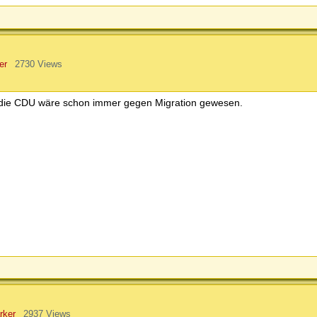
er
2730 Views
, die CDU wäre schon immer gegen Migration gewesen.
rker
2937 Views