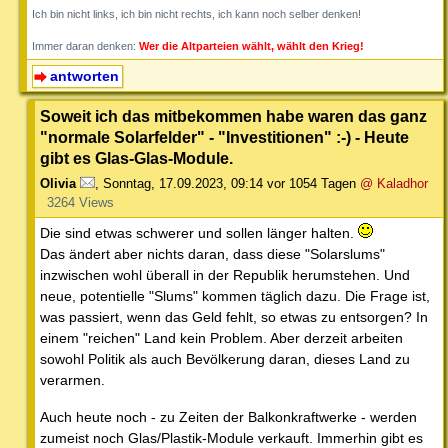
Ich bin nicht links, ich bin nicht rechts, ich kann noch selber denken!
Immer daran denken:
Wer die Altparteien wählt, wählt den Krieg!
antworten
Soweit ich das mitbekommen habe waren das ganz
"normale Solarfelder" - "Investitionen" :-) - Heute
gibt es Glas-Glas-Module.
Olivia
,
Sonntag, 17.09.2023, 09:14
vor 1054 Tagen
@ Kaladhor
3264 Views
Die sind etwas schwerer und sollen länger halten.
Das ändert aber nichts daran, dass diese "Solarslums"
inzwischen wohl überall in der Republik herumstehen. Und
neue, potentielle "Slums" kommen täglich dazu. Die Frage ist,
was passiert, wenn das Geld fehlt, so etwas zu entsorgen? In
einem "reichen" Land kein Problem. Aber derzeit arbeiten
sowohl Politik als auch Bevölkerung daran, dieses Land zu
verarmen.
Auch heute noch - zu Zeiten der Balkonkraftwerke - werden
zumeist noch Glas/Plastik-Module verkauft. Immerhin gibt es