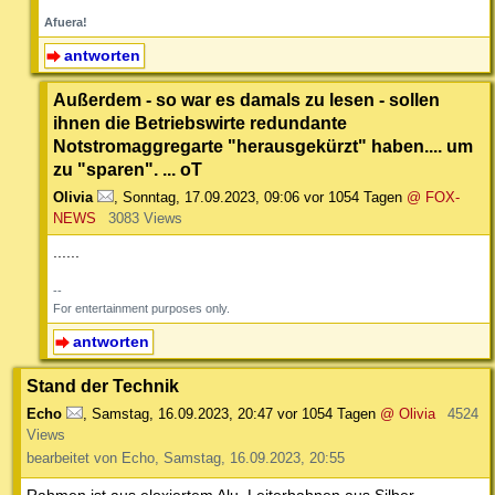
Afuera!
antworten
Außerdem - so war es damals zu lesen - sollen
ihnen die Betriebswirte redundante
Notstromaggregarte "herausgekürzt" haben.... um
zu "sparen". ... oT
Olivia
,
Sonntag, 17.09.2023, 09:06
vor 1054 Tagen
@ FOX-
NEWS
3083 Views
......
--
For entertainment purposes only.
antworten
Stand der Technik
Echo
,
Samstag, 16.09.2023, 20:47
vor 1054 Tagen
@ Olivia
4524
Views
bearbeitet von Echo, Samstag, 16.09.2023, 20:55
Rahmen ist aus eloxiertem Alu, Leiterbahnen aus Silber,