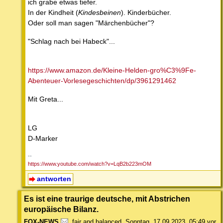
ich grabe etwas tiefer.
In der Kindheit (
Kindesbeinen
). Kinderbücher.
Oder soll man sagen "Märchenbücher"?
"Schlag nach bei Habeck"...
https://www.amazon.de/Kleine-Helden-gro%C3%9Fe-
Abenteuer-Vorlesegeschichten/dp/3961291462
Mit Greta...
LG
D-Marker
--
https://www.youtube.com/watch?v=LqB2b223mOM
antworten
Es ist eine traurige deutsche, mit Abstrichen
europäische Bilanz.
FOX-NEWS
,
fair and balanced
,
Sonntag, 17.09.2023, 05:49
vor