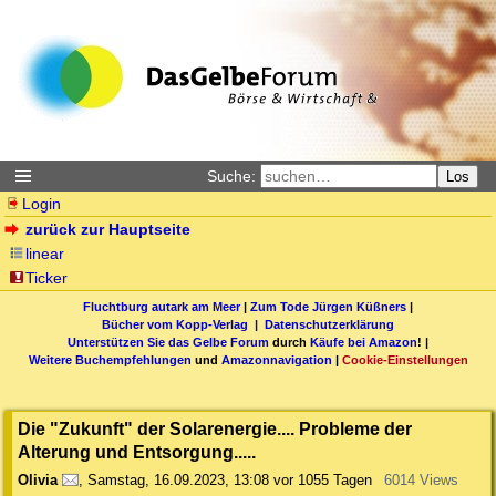
Suche:
Los
Login
zurück zur Hauptseite
linear
Ticker
Fluchtburg autark am Meer
|
Zum Tode Jürgen Küßners
|
Bücher vom Kopp-Verlag |
Datenschutzerklärung
Unterstützen Sie das Gelbe Forum
durch
Käufe bei Amazon
! |
Weitere Buchempfehlungen
und
Amazonnavigation
|
Cookie-Einstellungen
Die "Zukunft" der Solarenergie.... Probleme der
Alterung und Entsorgung.....
Olivia
,
Samstag, 16.09.2023, 13:08
vor 1055 Tagen
6014 Views