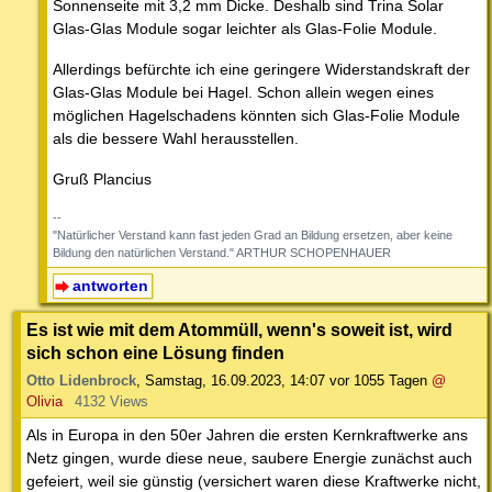
Sonnenseite mit 3,2 mm Dicke. Deshalb sind Trina Solar
Glas-Glas Module sogar leichter als Glas-Folie Module.
Allerdings befürchte ich eine geringere Widerstandskraft der
Glas-Glas Module bei Hagel. Schon allein wegen eines
möglichen Hagelschadens könnten sich Glas-Folie Module
als die bessere Wahl herausstellen.
Gruß Plancius
--
"Natürlicher Verstand kann fast jeden Grad an Bildung ersetzen, aber keine
Bildung den natürlichen Verstand." ARTHUR SCHOPENHAUER
antworten
Es ist wie mit dem Atommüll, wenn's soweit ist, wird
sich schon eine Lösung finden
Otto Lidenbrock
,
Samstag, 16.09.2023, 14:07
vor 1055 Tagen
@
Olivia
4132 Views
Als in Europa in den 50er Jahren die ersten Kernkraftwerke ans
Netz gingen, wurde diese neue, saubere Energie zunächst auch
gefeiert, weil sie günstig (versichert waren diese Kraftwerke nicht,