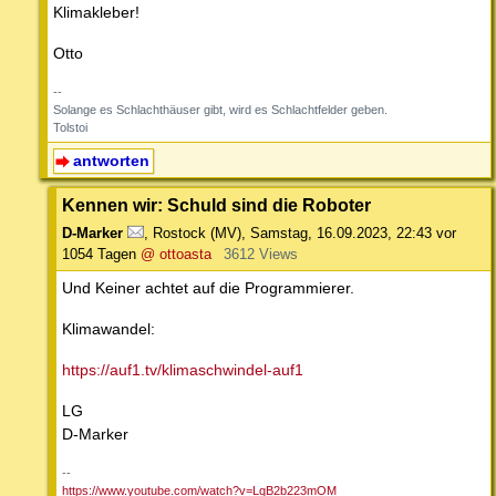
Klimakleber!
Otto
--
Solange es Schlachthäuser gibt, wird es Schlachtfelder geben.
Tolstoi
antworten
Kennen wir: Schuld sind die Roboter
D-Marker
,
Rostock (MV)
,
Samstag, 16.09.2023, 22:43
vor
1054 Tagen
@ ottoasta
3612 Views
Und Keiner achtet auf die Programmierer.
Klimawandel:
https://auf1.tv/klimaschwindel-auf1
LG
D-Marker
--
https://www.youtube.com/watch?v=LqB2b223mOM