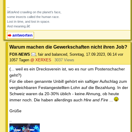
--
â€œAnd crawling on the planet's face,
some insects called the human race.
Lost in time, and lost in space.
And meaning.â€
antworten
Warum machen die Gewerkschaften nicht ihren Job?
FOX-NEWS
,
fair and balanced
,
Sonntag, 17.09.2023, 06:14
vor
1057 Tagen
@ XERXES
3037 Views
(... weil es ein Drecksverein ist, wo es nur um Postenschacher
geht?)
Für die oben genannte Unbill gehört ein saftiger Aufschlag zum
vergleichbaren Festangestellten-Lohn auf die Bezahlung. In der
Schweiz waren da 20-30% üblich - keine Ahnung, ob heute
immer noch. Die haben allerdings auch
Hire and Fire
...
Grüße
--