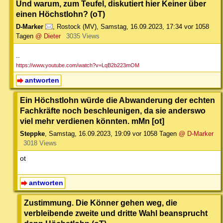
Und warum, zum Teufel, diskutiert hier Keiner über
einen Höchstlohn? (oT)
D-Marker
,
Rostock (MV)
,
Samstag, 16.09.2023, 17:34
vor 1058
Tagen
@ Dieter
3035 Views
--
https://www.youtube.com/watch?v=LqB2b223mOM
antworten
Ein Höchstlohn würde die Abwanderung der echten
Fachkräfte noch beschleunigen, da sie anderswo
viel mehr verdienen könnten. mMn [ot]
Steppke
,
Samstag, 16.09.2023, 19:09
vor 1058 Tagen
@ D-Marker
3018 Views
ot
antworten
Zustimmung. Die Könner gehen weg, die
verbleibende zweite und dritte Wahl beansprucht