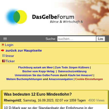
Suche:
Los
Login
zurück zur Hauptseite
linear
Ticker
Fluchtburg autark am Meer
|
Zum Tode Jürgen Küßners
|
Bücher vom Kopp-Verlag |
Datenschutzerklärung
Unterstützen Sie das Gelbe Forum
durch
Käufe bei Amazon
! |
Weitere Buchempfehlungen
und
Amazonnavigation
|
Cookie-Einstellungen
Was bedeuten 12 Euro Mindestlohn?
Rheingold2
,
Samstag, 16.09.2023, 02:07
vor 1059 Tagen
4930 Views
10 D-Mark war so der Standardsatz der Entlohnung in der