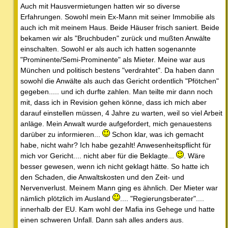
Auch mit Hausvermietungen hatten wir so diverse
Erfahrungen. Sowohl mein Ex-Mann mit seiner Immobilie als
auch ich mit meinem Haus. Beide Häuser frisch saniert. Beide
bekamen wir als "Bruchbuden" zurück und mußten Anwälte
einschalten. Sowohl er als auch ich hatten sogenannte
"Prominente/Semi-Prominente" als Mieter. Meine war aus
München und politisch bestens "verdrahtet". Da haben dann
sowohl die Anwälte als auch das Gericht ordentlich "Pfötchen"
gegeben..... und ich durfte zahlen. Man teilte mir dann noch
mit, dass ich in Revision gehen könne, dass ich mich aber
darauf einstellen müssen, 4 Jahre zu warten, weil so viel Arbeit
anläge. Mein Anwalt wurde aufgefordert, mich genauestens
darüber zu informieren...
Schon klar, was ich gemacht
habe, nicht wahr? Ich habe gezahlt! Anwesenheitspflicht für
mich vor Gericht.... nicht aber für die Beklagte...
. Wäre
besser gewesen, wenn ich nicht geklagt hätte. So hatte ich
den Schaden, die Anwaltskosten und den Zeit- und
Nervenverlust. Meinem Mann ging es ähnlich. Der Mieter war
nämlich plötzlich im Ausland
.... "Regierungsberater"....
innerhalb der EU. Kam wohl der Mafia ins Gehege und hatte
einen schweren Unfall. Dann sah alles anders aus.