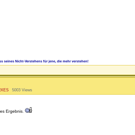
s seines Nicht-Verstehens für jene, die mehr verstehen!
RXES
5003 Views
ges Ergebnis.