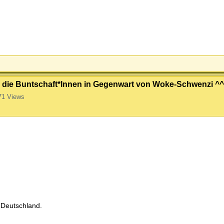
h die Buntschaft*Innen in Gegenwart von Woke-Schwenzi ^^
71 Views
 Deutschland.