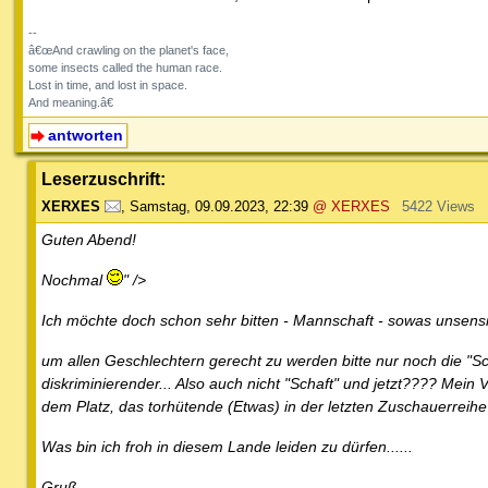
--
â€œAnd crawling on the planet's face,
some insects called the human race.
Lost in time, and lost in space.
And meaning.â€
antworten
Leserzuschrift:
XERXES
,
Samstag, 09.09.2023, 22:39
@ XERXES
5422 Views
Guten Abend!
Nochmal
" />
Ich möchte doch schon sehr bitten - Mannschaft - sowas unsensib
um allen Geschlechtern gerecht zu werden bitte nur noch die "Sch
diskriminierender... Also auch nicht "Schaft" und jetzt???? Mei
dem Platz, das torhütende (Etwas) in der letzten Zuschauerrei
Was bin ich froh in diesem Lande leiden zu dürfen......
Gruß