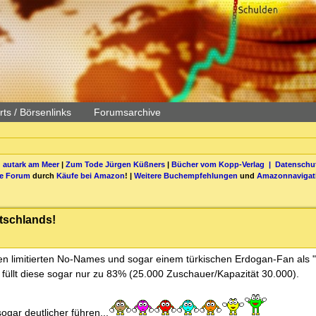
ts / Börsenlinks
Forumsarchive
 autark am Meer
|
Zum Tode Jürgen Küßners
|
Bücher vom Kopp-Verlag |
Datenschut
be Forum
durch
Käufe bei Amazon
! |
Weitere Buchempfehlungen
und
Amazonnavigat
utschlands!
vielen limitierten No-Names und sogar einem türkischen Erdogan-Fan als 
füllt diese sogar nur zu 83% (25.000 Zuschauer/Kapazität 30.000).
ogar deutlicher führen...