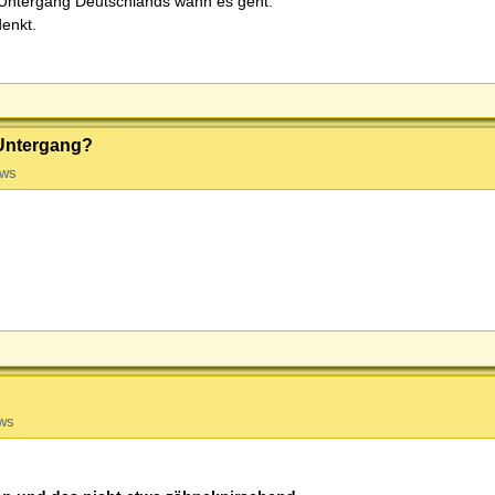
 Untergang Deutschlands wann es geht.
enkt.
 Untergang?
ews
ws