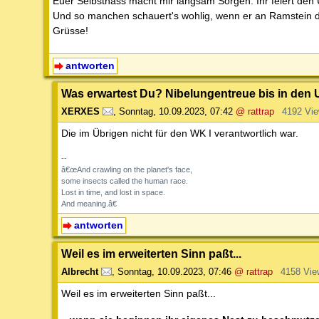
Euer Selbsthass macht mir langsam Sorgen. Ihr feiert den
Und so manchen schauert's wohlig, wenn er an Ramstein d
Grüsse!
antworten
Was erwartest Du? Nibelungentreue bis in den
XERXES
,
Sonntag, 10.09.2023, 07:42
@ rattrap
4192 Vi
Die im Übrigen nicht für den WK I verantwortlich war.
--
â€œAnd crawling on the planet's face,
some insects called the human race.
Lost in time, and lost in space.
And meaning.â€
antworten
Weil es im erweiterten Sinn paßt...
Albrecht
,
Sonntag, 10.09.2023, 07:46
@ rattrap
4158 Vie
Weil es im erweiterten Sinn paßt...