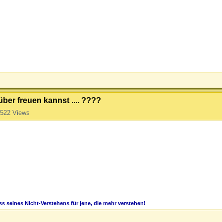
ber freuen kannst .... ????
522 Views
s seines Nicht-Verstehens für jene, die mehr verstehen!