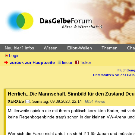
Neu hier? Infos
Wissen
Elliott-Wellen
Themen
Char
Login
zurück zur Hauptseite
linear
Ticker
Fluchtburg
Unterstützen Sie das Gel
Herrlich...Die Mannschaft, Sinnbild für den Zustand De
XERXES
,
Samstag, 09.09.2023, 22:14
6834 Views
Mittlerweile spielen die mit ihrem politisch korrekten Kader, mit 
keine Regenbogenbinde trägt) schon in der kleinen VW-Arena und 
Wer sich die Farce nicht antut, es steht 2:1 für Japan und müsste s