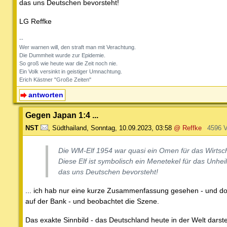
das uns Deutschen bevorsteht!
LG Reffke
--
Wer warnen will, den straft man mit Verachtung.
Die Dummheit wurde zur Epidemie.
So groß wie heute war die Zeit noch nie.
Ein Volk versinkt in geistiger Umnachtung.
Erich Kästner "Große Zeiten"
antworten
Gegen Japan 1:4 ...
NST
,
Südthailand
,
Sonntag, 10.09.2023, 03:58
@ Reffke
4596 
Die WM-Elf 1954 war quasi ein Omen für das Wirtsc
Diese Elf ist symbolisch ein Menetekel für das Unheil
das uns Deutschen bevorsteht!
... ich hab nur eine kurze Zusammenfassung gesehen - und dort
auf der Bank - und beobachtet die Szene.
Das exakte Sinnbild - das Deutschland heute in der Welt darstell