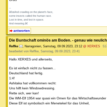
--
â€œAnd crawling on the planet's face,
some insects called the human race.
Lost in time, and lost in space.
And meaning.â€
antworten
Die Buntschaft ominös am Boden. - genau wie neulic
Reffke
,
Narragonien
,
Samstag, 09.09.2023, 23:12
@ XERXES
51
bearbeitet von Reffke, Samstag, 09.09.2023, 23:41
Hallo XERXES und allerseits,
Es ist einfach nicht zu fassen...
Deutschland hat fertig.
1:4!
Ashitaka hat vollkommen recht:
Uns hilft kein Windowdressing.
Rette sich, wer kan!
Die WM-Elf 1954 war quasi ein Omen für das Wirtschaftswunder
Diese Elf ist symbolisch ein Menetekel für das Unheil,