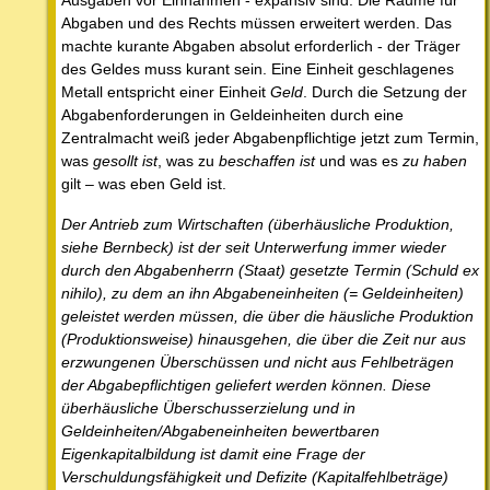
Ausgaben vor Einnahmen - expansiv sind. Die Räume für
Abgaben und des Rechts müssen erweitert werden. Das
machte kurante Abgaben absolut erforderlich - der Träger
des Geldes muss kurant sein. Eine Einheit geschlagenes
Metall entspricht einer Einheit
Geld
. Durch die Setzung der
Abgabenforderungen in Geldeinheiten durch eine
Zentralmacht weiß jeder Abgabenpflichtige jetzt zum Termin,
was
gesollt ist
, was zu
beschaffen ist
und was es
zu haben
gilt – was eben Geld ist.
Der Antrieb zum Wirtschaften (überhäusliche Produktion,
siehe Bernbeck) ist der seit Unterwerfung immer wieder
durch den Abgabenherrn (Staat) gesetzte Termin (Schuld ex
nihilo), zu dem an ihn Abgabeneinheiten (= Geldeinheiten)
geleistet werden müssen, die über die häusliche Produktion
(Produktionsweise) hinausgehen, die über die Zeit nur aus
erzwungenen Überschüssen und nicht aus Fehlbeträgen
der Abgabepflichtigen geliefert werden können. Diese
überhäusliche Überschusserzielung und in
Geldeinheiten/Abgabeneinheiten bewertbaren
Eigenkapitalbildung ist damit eine Frage der
Verschuldungsfähigkeit und Defizite (Kapitalfehlbeträge)