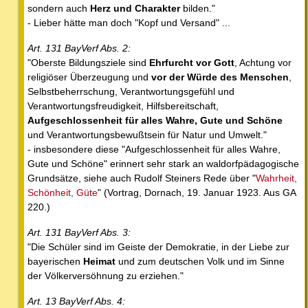
sondern auch
Herz und Charakter
bilden."
- Lieber hätte man doch "Kopf und Versand" ...
Art. 131 BayVerf Abs. 2:
"Oberste Bildungsziele sind
Ehrfurcht vor Gott
, Achtung vor
religiöser Überzeugung und
vor der Würde des Menschen
,
Selbstbeherrschung, Verantwortungsgefühl und
Verantwortungsfreudigkeit, Hilfsbereitschaft,
Aufgeschlossenheit für alles Wahre, Gute und Schöne
und Verantwortungsbewußtsein für Natur und Umwelt."
- insbesondere diese "Aufgeschlossenheit für alles Wahre,
Gute und Schöne" erinnert sehr stark an waldorfpädagogische
Grundsätze, siehe auch Rudolf Steiners Rede über "
Wahrheit,
Schönheit, Güte
" (Vortrag, Dornach, 19. Januar 1923. Aus GA
220.)
Art. 131 BayVerf Abs. 3:
"Die Schüler sind im Geiste der Demokratie, in der Liebe zur
bayerischen
Heimat
und zum deutschen Volk und im Sinne
der Völkerversöhnung zu erziehen."
Art. 13 BayVerf Abs. 4: