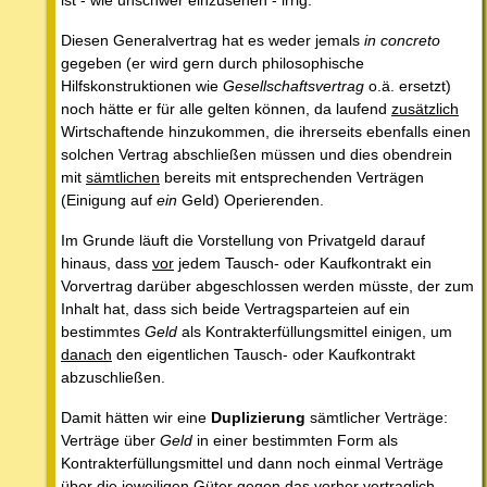
ist - wie unschwer einzusehen - irrig.
Diesen Generalvertrag hat es weder jemals
in concreto
gegeben (er wird gern durch philosophische
Hilfskonstruktionen wie
Gesellschaftsvertrag
o.ä. ersetzt)
noch hätte er für alle gelten können, da laufend
zusätzlich
Wirtschaftende hinzukommen, die ihrerseits ebenfalls einen
solchen Vertrag abschließen müssen und dies obendrein
mit
sämtlichen
bereits mit entsprechenden Verträgen
(Einigung auf
ein
Geld) Operierenden.
Im Grunde läuft die Vorstellung von Privatgeld darauf
hinaus, dass
vor
jedem Tausch- oder Kaufkontrakt ein
Vorvertrag darüber abgeschlossen werden müsste, der zum
Inhalt hat, dass sich beide Vertragsparteien auf ein
bestimmtes
Geld
als Kontrakterfüllungsmittel einigen, um
danach
den eigentlichen Tausch- oder Kaufkontrakt
abzuschließen.
Damit hätten wir eine
Duplizierung
sämtlicher Verträge:
Verträge über
Geld
in einer bestimmten Form als
Kontrakterfüllungsmittel und dann noch einmal Verträge
über die jeweiligen Güter gegen das vorher vertraglich