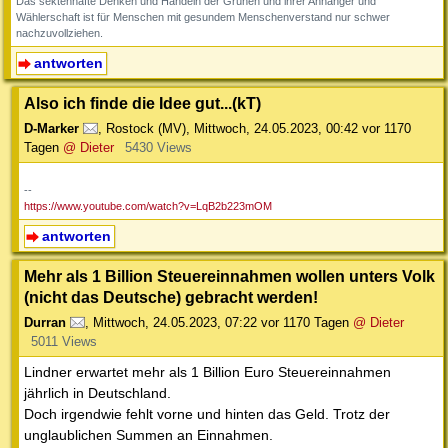
Das sektenhafte Denken und Handeln der Grünen und ihrer Anhänger und
Wählerschaft ist für Menschen mit gesundem Menschenverstand nur schwer
nachzuvollziehen.
antworten
Also ich finde die Idee gut...(kT)
D-Marker
,
Rostock (MV)
,
Mittwoch, 24.05.2023, 00:42
vor 1170
Tagen
@ Dieter
5430 Views
--
https://www.youtube.com/watch?v=LqB2b223mOM
antworten
Mehr als 1 Billion Steuereinnahmen wollen unters Volk
(nicht das Deutsche) gebracht werden!
Durran
,
Mittwoch, 24.05.2023, 07:22
vor 1170 Tagen
@ Dieter
5011 Views
Lindner erwartet mehr als 1 Billion Euro Steuereinnahmen
jährlich in Deutschland.
Doch irgendwie fehlt vorne und hinten das Geld. Trotz der
unglaublichen Summen an Einnahmen.