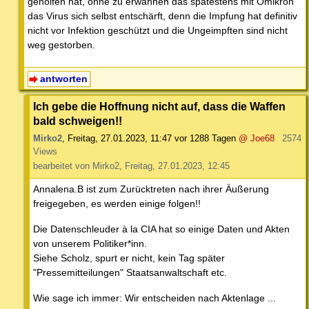
geholfen hat, ohne zu erwähnen das spätestens mit Omikron
das Virus sich selbst entschärft, denn die Impfung hat definitiv
nicht vor Infektion geschützt und die Ungeimpften sind nicht
weg gestorben.
antworten
Ich gebe die Hoffnung nicht auf, dass die Waffen
bald schweigen!!
Mirko2
,
Freitag, 27.01.2023, 11:47
vor 1288 Tagen
@ Joe68
2574
Views
bearbeitet von Mirko2, Freitag, 27.01.2023, 12:45
Annalena.B ist zum Zurücktreten nach ihrer Äußerung
freigegeben, es werden einige folgen!!
Die Datenschleuder à la CIA hat so einige Daten und Akten
von unserem Politiker*inn.
Siehe Scholz, spurt er nicht, kein Tag später
"Pressemitteilungen" Staatsanwaltschaft etc.
Wie sage ich immer: Wir entscheiden nach Aktenlage ...