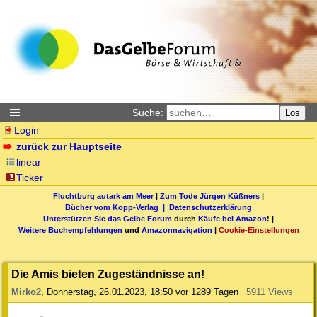
Suche:
Los
Login
zurück zur Hauptseite
linear
Ticker
Fluchtburg autark am Meer
|
Zum Tode Jürgen Küßners
|
Bücher vom Kopp-Verlag |
Datenschutzerklärung
Unterstützen Sie das Gelbe Forum
durch
Käufe bei Amazon
! |
Weitere Buchempfehlungen
und
Amazonnavigation
|
Cookie-Einstellungen
Die Amis bieten Zugeständnisse an!
Mirko2
,
Donnerstag, 26.01.2023, 18:50
vor 1289 Tagen
5911 Views