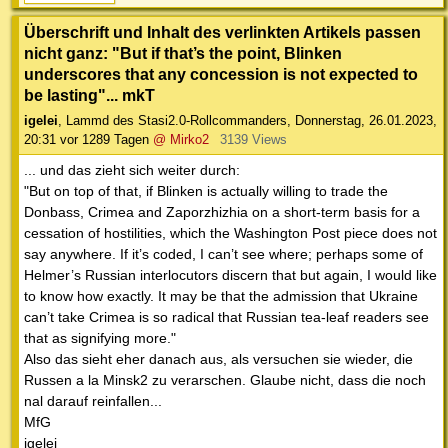
Überschrift und Inhalt des verlinkten Artikels passen
nicht ganz: "But if that’s the point, Blinken
underscores that any concession is not expected to
be lasting"... mkT
igelei
,
Lammd des Stasi2.0-Rollcommanders
,
Donnerstag, 26.01.2023,
20:31
vor 1289 Tagen
@ Mirko2
3139 Views
... und das zieht sich weiter durch:
"But on top of that, if Blinken is actually willing to trade the
Donbass, Crimea and Zaporzhizhia on a short-term basis for a
cessation of hostilities, which the Washington Post piece does not
say anywhere. If it’s coded, I can’t see where; perhaps some of
Helmer’s Russian interlocutors discern that but again, I would like
to know how exactly. It may be that the admission that Ukraine
can’t take Crimea is so radical that Russian tea-leaf readers see
that as signifying more."
Also das sieht eher danach aus, als versuchen sie wieder, die
Russen a la Minsk2 zu verarschen. Glaube nicht, dass die noch
nal darauf reinfallen...
MfG
igelei