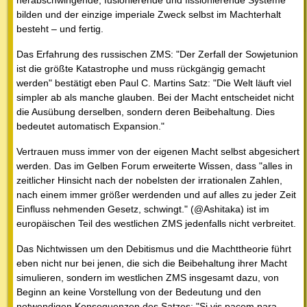
herabschwingende, fusionierende und fissionierende Systeme
bilden und der einzige imperiale Zweck selbst im Machterhalt
besteht – und fertig.
Das Erfahrung des russischen ZMS: "Der Zerfall der Sowjetunion
ist die größte Katastrophe und muss rückgängig gemacht
werden" bestätigt eben Paul C. Martins Satz: "Die Welt läuft viel
simpler ab als manche glauben. Bei der Macht entscheidet nicht
die Ausübung derselben, sondern deren Beibehaltung. Dies
bedeutet automatisch Expansion."
Vertrauen muss immer von der eigenen Macht selbst abgesichert
werden. Das im Gelben Forum erweiterte Wissen, dass "alles in
zeitlicher Hinsicht nach der nobelsten der irrationalen Zahlen,
nach einem immer größer werdenden und auf alles zu jeder Zeit
Einfluss nehmenden Gesetz, schwingt." (@Ashitaka) ist im
europäischen Teil des westlichen ZMS jedenfalls nicht verbreitet.
Das Nichtwissen um den Debitismus und die Machttheorie führt
eben nicht nur bei jenen, die sich die Beibehaltung ihrer Macht
simulieren, sondern im westlichen ZMS insgesamt dazu, von
Beginn an keine Vorstellung von der Bedeutung und den
notwendigen Konsequenzen des Satzes: "Si vis pacem para