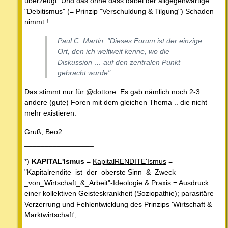
überzeugt. Und das ohne dass dabei der allgegenwärtige
"Debitismus" (= Prinzip "Verschuldung & Tilgung") Schaden
nimmt !
Paul C. Martin: "Dieses Forum ist der einzige
Ort, den ich weltweit kenne, wo die
Diskussion … auf den zentralen Punkt
gebracht wurde"
Das stimmt nur für @dottore. Es gab nämlich noch 2-3
andere (gute) Foren mit dem gleichen Thema .. die nicht
mehr existieren.
Gruß, Beo2
_________________
*)
KAPITAL'Ismus
=
KapitalRENDITE'Ismus
=
"Kapitalrendite_ist_der_oberste Sinn_&_Zweck_
_von_Wirtschaft_&_Arbeit"-
Ideologie & Praxis
= Ausdruck
einer kollektiven Geisteskrankheit (Soziopathie); parasitäre
Verzerrung und Fehlentwicklung des Prinzips 'Wirtschaft &
Marktwirtschaft';