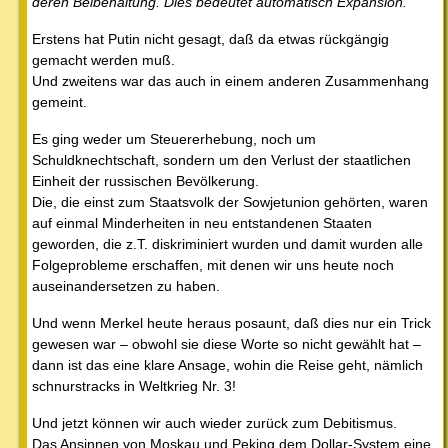
deren Beibehaltung. Dies bedeutet automatisch Expansion."
Erstens hat Putin nicht gesagt, daß da etwas rückgängig
gemacht werden muß.
Und zweitens war das auch in einem anderen Zusammenhang
gemeint.
Es ging weder um Steuererhebung, noch um
Schuldknechtschaft, sondern um den Verlust der staatlichen
Einheit der russischen Bevölkerung.
Die, die einst zum Staatsvolk der Sowjetunion gehörten, waren
auf einmal Minderheiten in neu entstandenen Staaten
geworden, die z.T. diskriminiert wurden und damit wurden alle
Folgeprobleme erschaffen, mit denen wir uns heute noch
auseinandersetzen zu haben.
Und wenn Merkel heute heraus posaunt, daß dies nur ein Trick
gewesen war – obwohl sie diese Worte so nicht gewählt hat –
dann ist das eine klare Ansage, wohin die Reise geht, nämlich
schnurstracks in Weltkrieg Nr. 3!
Und jetzt können wir auch wieder zurück zum Debitismus.
Das Ansinnen von Moskau und Peking dem Dollar-System eine