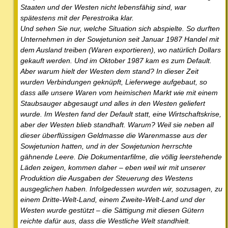
Staaten und der Westen nicht lebensfähig sind, war
spätestens mit der Perestroika klar.
Und sehen Sie nur, welche Situation sich abspielte. So durften
Unternehmen in der Sowjetunion seit Januar 1987 Handel mit
dem Ausland treiben (Waren exportieren), wo natürlich Dollars
gekauft werden. Und im Oktober 1987 kam es zum Default.
Aber warum hielt der Westen dem stand? In dieser Zeit
wurden Verbindungen geknüpft, Lieferwege aufgebaut, so
dass alle unsere Waren vom heimischen Markt wie mit einem
Staubsauger abgesaugt und alles in den Westen geliefert
wurde. Im Westen fand der Default statt, eine Wirtschaftskrise,
aber der Westen blieb standhaft. Warum? Weil sie neben all
dieser überflüssigen Geldmasse die Warenmasse aus der
Sowjetunion hatten, und in der Sowjetunion herrschte
gähnende Leere. Die Dokumentarfilme, die völlig leerstehende
Läden zeigen, kommen daher – eben weil wir mit unserer
Produktion die Ausgaben der Steuerung des Westens
ausgeglichen haben. Infolgedessen wurden wir, sozusagen, zu
einem Dritte-Welt-Land, einem Zweite-Welt-Land und der
Westen wurde gestützt – die Sättigung mit diesen Gütern
reichte dafür aus, dass die Westliche Welt standhielt.