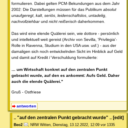
formulieren. Dabei gelten PCM-Bekundungen aus dem Jahr
2002: Die Darstellungen müssen für das Publikum
absolut
unaufgeregt
,
kalt
,
seriös
,
leidenschaftslos
,
untadelig
,
nachvollziehbar
und
nicht reißerisch
daherkommen.
Das wird eine elende Quälerei sein, wie dottore - persönlich
und intellektuell weit gereist (Archiv von Sevilla, 'Privilegia'-
Rolle in Ravenna, Studium in den USA usw. usf.) - aus der
damaligen sich noch entwickelnden Sicht im Hinblick auf Geld
und damit auf Kredit / Verschuldung formulierte:
… um Wirtschaft konkret auf den zentralen Punkt
gebracht wurde, auf den es ankommt: Aufs Geld. Daher
auch die elende Quälerei."
Gruß - Ostfriese
antworten
.. "auf den zentralen Punkt gebracht wurde" .. [edit]
Beo2
,
NRW Witten
,
Dienstag, 13.12.2022, 12:09
vor 1335