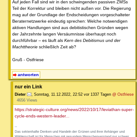
Auf jeden Fall sind wir in den schwingenden passiven ZMSs
Teil der Korrektur und bleiben nicht außen vor. Die Regierung
mag auf der Grundlage der Endscheidungen vorgeschalteter
Beraternetzwerke eindeutig sprechen: Welche notwendigen
aktiven Handlungen sind aus debitistischen Gründen wegen
der Jahrzehnte langen Versäumnisse überhaupt noch
durchführbar – es läuft als
Kern des Debitismus und der
Machttheorie
schließlich Zeit ab?
Gruß - Ostfriese
antworten
nur ein Link
Dieter
,
Sonntag, 11.12.2022, 22:52
vor 1337 Tagen
@ Ostfriese
4656 Views
https://strategic-culture.org/news/2022/10/17/leviathan-super-
cycle-ends-western-leader...
--
Das sektenhafte Denken und Handeln der Grünen und ihrer Anhänger und
Wählerschaft ist für Menschen mit gesundem Menschenverstand nur schwer