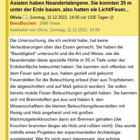
Asiaten haben Neandertalergene. Sie konnten 35 m
unter der Erde bauen, also hatten sie Licht/Feuer...
Olivia
,
Sonntag, 11.12.2022, 14:05
vor 1335 Tagen
@
BerndBorchert
2498 Views
bearbeitet von Olivia, Sonntag, 11.12.2022, 14:08
Die Untersuchung, die ich verlinkt habe, hat keine
Verlautbarungen über das Essen gemacht. Sie haben die
"Bautätigkeit" untersucht und die Art und Weise, wie die
Neandertaler diese spezielle Höhle in 35 m Tiefe unter der
Erdoberfläche beleuchtet haben. Sie kannten sich offenbar mit
dem Feuer sehr gut aus, haben gezielt und gekonnt
Feuerstellen für die Beleuchtung erbaut (hier aus Tropfsteinen,
die abgeschnitten und auf Maß gekürzt wurden). Sie sollen
bereits mobile Feuer-Beleuchtungen gehabt haben. Sie kannten
sich mit Brennstoffen gut aus und haben lt. den
Wissenschaftlern die kleinen Beleuchtungsfeuerstellen mit
Reisig und Holz angeheizt und mit großen
Mammutgelenkknochen dann am Brennen gehalten (die
Knochen brannten länger als Holz und rußten nicht). Das wurde
mithilfe eines Projektes der experimentellen Archäologie
ausgetestet. War für mich ganz interessant, das schöne