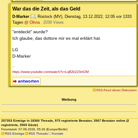
War das die Zeit, als das Geld
D-Marker
,
Rostock (MV)
,
Dienstag, 13.12.2022, 12:05
vor 1333
Tagen
@ Olivia
2039 Views
"entdeckt" wurde?
Ich glaube, das dottore mir es mal erklärt hat.
LG
D-Marker
--
https://www.youtube.com/watch?v=LqB2b223mOM
antworten
RSS-Feed dieser Diskussion
Werbung
257353 Einträge in 18360 Threads, 975 registrierte Benutzer, 3567 Benutzer online (2
registrierte, 3565 Gäste)
Forumszeit: 07.08.2026, 05:26 (Europe/Berlin)
RSS Einträge
RSS Threads
Kontakt