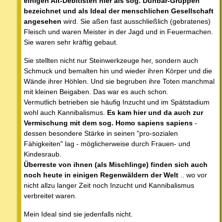
einigen Alt-Debitisten hier als sog. Dunbar-Gruppen
bezeichnet und als Ideal der menschlichen Gesellschaft
angesehen
wird. Sie aßen fast ausschließlich (gebratenes)
Fleisch und waren Meister in der Jagd und in Feuermachen.
Sie waren sehr kräftig gebaut.
Sie stellten nicht nur Steinwerkzeuge her, sondern auch
Schmuck und bemalten hin und wieder ihren Körper und die
Wände ihrer Höhlen. Und sie begruben ihre Toten manchmal
mit kleinen Beigaben. Das war es auch schon.
Vermutlich betrieben sie häufig Inzucht und im Spätstadium
wohl auch Kannibalismus.
Es kam hier und da auch zur
Vermischung mit dem sog. Homo sapiens sapiens
-
dessen besondere Stärke in seinen "pro-sozialen
Fähigkeiten" lag - möglicherweise durch Frauen- und
Kindesraub.
Überreste von ihnen (als Mischlinge) finden sich auch
noch heute in einigen Regenwäldern der Welt
.. wo vor
nicht allzu langer Zeit noch Inzucht und Kannibalismus
verbreitet waren.
Mein Ideal sind sie jedenfalls nicht.