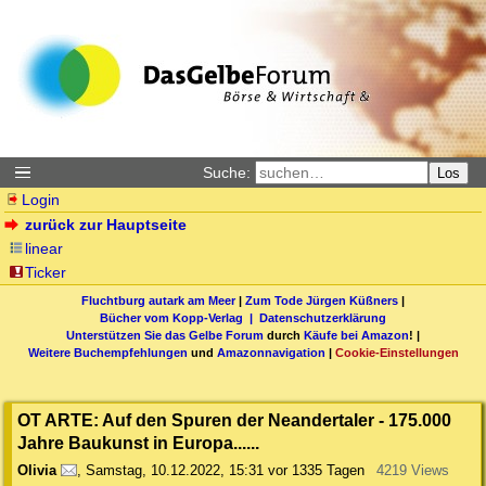
Suche:
Los
Login
zurück zur Hauptseite
linear
Ticker
Fluchtburg autark am Meer
|
Zum Tode Jürgen Küßners
|
Bücher vom Kopp-Verlag |
Datenschutzerklärung
Unterstützen Sie das Gelbe Forum
durch
Käufe bei Amazon
! |
Weitere Buchempfehlungen
und
Amazonnavigation
|
Cookie-Einstellungen
OT ARTE: Auf den Spuren der Neandertaler - 175.000
Jahre Baukunst in Europa......
Olivia
,
Samstag, 10.12.2022, 15:31
vor 1335 Tagen
4219 Views