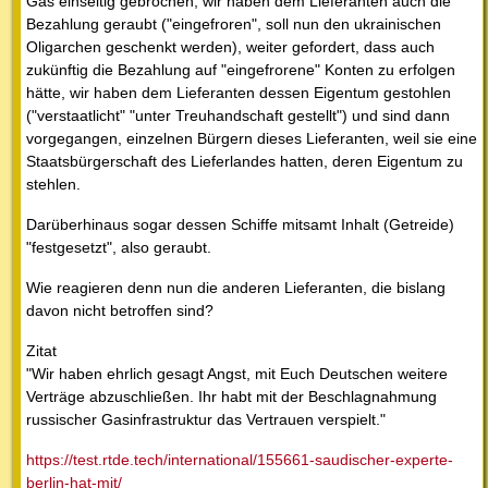
Gas einseitig gebrochen, wir haben dem Lieferanten auch die
Bezahlung geraubt ("eingefroren", soll nun den ukrainischen
Oligarchen geschenkt werden), weiter gefordert, dass auch
zukünftig die Bezahlung auf "eingefrorene" Konten zu erfolgen
hätte, wir haben dem Lieferanten dessen Eigentum gestohlen
("verstaatlicht" "unter Treuhandschaft gestellt") und sind dann
vorgegangen, einzelnen Bürgern dieses Lieferanten, weil sie eine
Staatsbürgerschaft des Lieferlandes hatten, deren Eigentum zu
stehlen.
Darüberhinaus sogar dessen Schiffe mitsamt Inhalt (Getreide)
"festgesetzt", also geraubt.
Wie reagieren denn nun die anderen Lieferanten, die bislang
davon nicht betroffen sind?
Zitat
"Wir haben ehrlich gesagt Angst, mit Euch Deutschen weitere
Verträge abzuschließen. Ihr habt mit der Beschlagnahmung
russischer Gasinfrastruktur das Vertrauen verspielt."
https://test.rtde.tech/international/155661-saudischer-experte-
berlin-hat-mit/