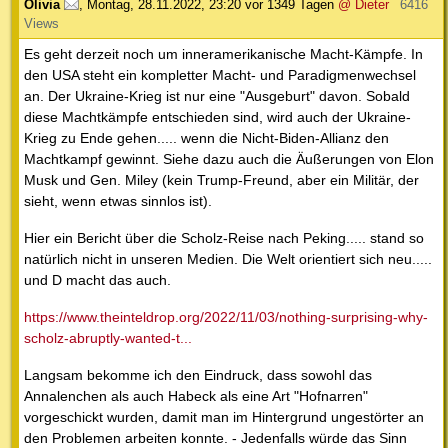
Olivia
,
Montag, 28.11.2022, 23:20
vor 1349 Tagen
@ Dieter
6416
Views
Es geht derzeit noch um inneramerikanische Macht-Kämpfe. In
den USA steht ein kompletter Macht- und Paradigmenwechsel
an. Der Ukraine-Krieg ist nur eine "Ausgeburt" davon. Sobald
diese Machtkämpfe entschieden sind, wird auch der Ukraine-
Krieg zu Ende gehen..... wenn die Nicht-Biden-Allianz den
Machtkampf gewinnt. Siehe dazu auch die Äußerungen von Elon
Musk und Gen. Miley (kein Trump-Freund, aber ein Militär, der
sieht, wenn etwas sinnlos ist).
Hier ein Bericht über die Scholz-Reise nach Peking..... stand so
natürlich nicht in unseren Medien. Die Welt orientiert sich neu.....
und D macht das auch.
https://www.theinteldrop.org/2022/11/03/nothing-surprising-why-
scholz-abruptly-wanted-t...
Langsam bekomme ich den Eindruck, dass sowohl das
Annalenchen als auch Habeck als eine Art "Hofnarren"
vorgeschickt wurden, damit man im Hintergrund ungestörter an
den Problemen arbeiten konnte. - Jedenfalls würde das Sinn