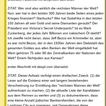
ZITAT: Wer sind also wirklich die reichsten Männer der Welt?
Nun, wer hat in den letzten 300 Jahren beide Seiten eines jeden
Krieges finanziert? Starbucks? Wer hat Südafrika in den letzten
150 Jahren all sein Gold und seine Diamanten geraubt? Der
Präsident von Victoria's Secret Underpants? Ist es Mark
Zuckerberg, der jedes Jahr Billionen von irakischem Öl stiehlt?
Ich zweifle nicht daran, dass Jeff Bezos ein Krimineller ist, aber
es war nicht Bezos, der in den 1930er Jahren den Diebstahl des
gesamten Goldes aus allen Banken der Welt eingefädelt hat.
Wem gehören 75 oder 80 der Zentralbanken der Nationen der
Welt? Einem Nichtjuden aus Kansas?
erster Abschnitt mit deepl.com übersetzt:
ZITAT: Dieser Aufsatz verfolgt einen dreifachen Zweck: (1) die
Leser auf die Existenz einer seit langem bestehenden
Verschwörung zur Ermittlung des "reichsten Mannes der Welt"
aufmerksam zu machen, (2) die aktuelle Liste der Kandidaten
aus dem Rennen zu werfen und (3) zu dokumentieren, dass
eine kleine Anzahl jüdischer Bankiersfamilien, die von der
Londoner City aus operieren, seit Generationen diese