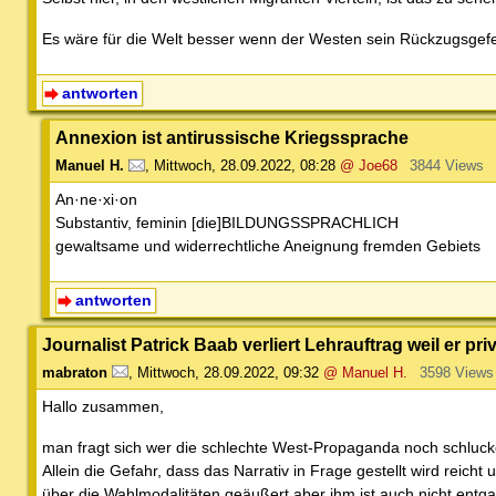
Es wäre für die Welt besser wenn der Westen sein Rückzugsgefe
antworten
Annexion ist antirussische Kriegssprache
Manuel H.
,
Mittwoch, 28.09.2022, 08:28
@ Joe68
3844 Views
An·ne·xi·on
Substantiv, feminin [die]BILDUNGSSPRACHLICH
gewaltsame und widerrechtliche Aneignung fremden Gebiets
antworten
Journalist Patrick Baab verliert Lehrauftrag weil er pr
mabraton
,
Mittwoch, 28.09.2022, 09:32
@ Manuel H.
3598 Views
Hallo zusammen,
man fragt sich wer die schlechte West-Propaganda noch schluc
Allein die Gefahr, dass das Narrativ in Frage gestellt wird reich
über die Wahlmodalitäten geäußert aber ihm ist auch nicht entg