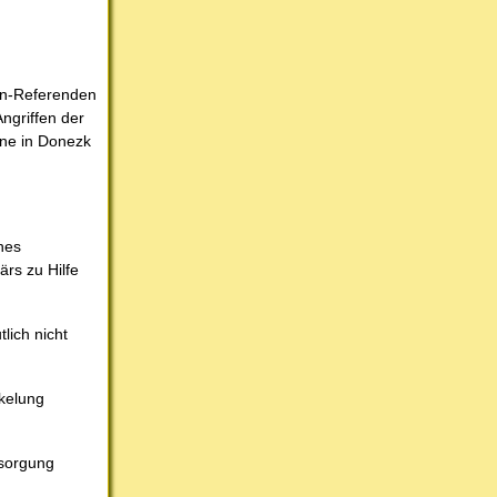
in-Referenden
ngriffen der
ine in Donezk
hes
ärs zu Hilfe
lich nicht
ckelung
rsorgung