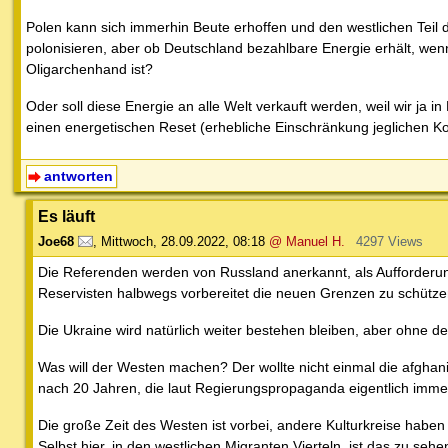
Polen kann sich immerhin Beute erhoffen und den westlichen Teil 
polonisieren, aber ob Deutschland bezahlbare Energie erhält, wenn
Oligarchenhand ist?
Oder soll diese Energie an alle Welt verkauft werden, weil wir ja i
einen energetischen Reset (erhebliche Einschränkung jeglichen 
antworten
Es läuft
Joe68
,
Mittwoch, 28.09.2022, 08:18
@ Manuel H.
4297 Views
Die Referenden werden von Russland anerkannt, als Aufforderung
Reservisten halbwegs vorbereitet die neuen Grenzen zu schütze
Die Ukraine wird natürlich weiter bestehen bleiben, aber ohne 
Was will der Westen machen? Der wollte nicht einmal die afgh
nach 20 Jahren, die laut Regierungspropaganda eigentlich immer
Die große Zeit des Westen ist vorbei, andere Kulturkreise habe
Selbst hier, in den westlichen Migranten Vierteln, ist das zu seh