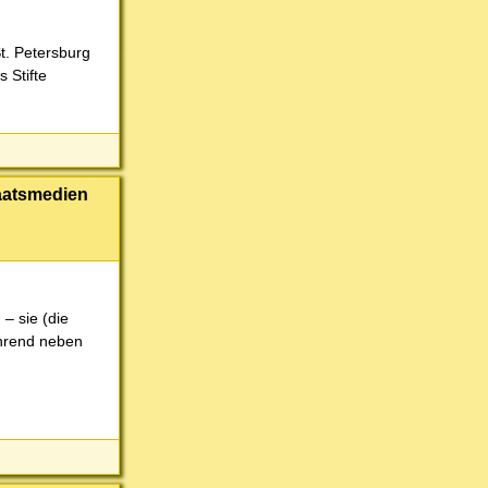
t. Petersburg
 Stifte
taatsmedien
– sie (die
ährend neben