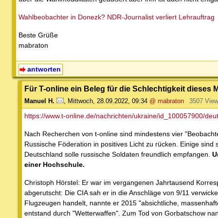
Wahlbeobachter in Donezk? NDR-Journalist verliert Lehrauftrag
Beste Grüße
mabraton
antworten
Für T-online ein Beleg für die Schlechtigkeit diese
Manuel H.
,
Mittwoch, 28.09.2022, 09:34
@ mabraton
3507 Vie
https://www.t-online.de/nachrichten/ukraine/id_100057900/deuts
Nach Recherchen von t-online sind mindestens vier "Beobacht
Russische Föderation in positives Licht zu rücken. Einige sind s
Deutschland solle russische Soldaten freundlich empfangen.
U
einer Hochschule.
Christoph Hörstel: Er war im vergangenen Jahrtausend Korres
abgerutscht: Die CIA sah er in die Anschläge von 9/11 verwicke
Flugzeugen handelt, nannte er 2015 "absichtliche, massenhaft
entstand durch "Wetterwaffen". Zum Tod von Gorbatschow nann