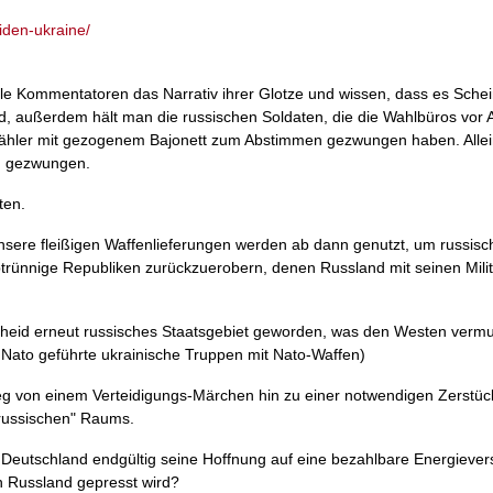
biden-ukraine/
e Kommentatoren das Narrativ ihrer Glotze und wissen, dass es Sche
d, außerdem hält man die russischen Soldaten, die die Wahlbüros vor A
ie Wähler mit gezogenem Bajonett zum Abstimmen gezwungen haben. Alle
en gezwungen.
ten.
Unsere fleißigen Waffenlieferungen werden ab dann genutzt, um russisc
abtrünnige Republiken zurückzuerobern, denen Russland mit seinen Milit
scheid erneut russisches Staatsgebiet geworden, was den Westen vermut
 Nato geführte ukrainische Truppen mit Nato-Waffen)
, weg von einem Verteidigungs-Märchen hin zu einer notwendigen Zerstü
russischen" Raums.
, Deutschland endgültig seine Hoffnung auf eine bezahlbare Energieve
n Russland gepresst wird?