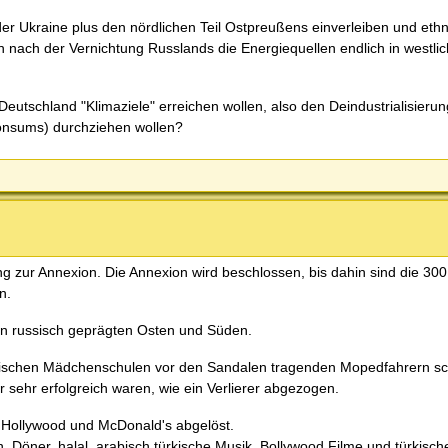
der Ukraine plus den nördlichen Teil Ostpreußens einverleiben und eth
 nach der Vernichtung Russlands die Energiequellen endlich in westlic
n Deutschland "Klimaziele" erreichen wollen, also den Deindustrialisieru
Konsums) durchziehen wollen?
 zur Annexion. Die Annexion wird beschlossen, bis dahin sind die 30
n.
den russisch geprägten Osten und Süden.
anischen Mädchenschulen vor den Sandalen tragenden Mopedfahrern sch
 sehr erfolgreich waren, wie ein Verlierer abgezogen.
n Hollywood und McDonald's abgelöst.
en, Döner, halal, arabisch türkische Musik, Bollywood Filme und türkisch