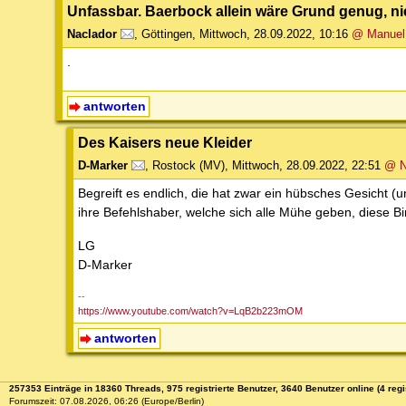
Unfassbar. Baerbock allein wäre Grund genug, nie
Naclador
,
Göttingen
,
Mittwoch, 28.09.2022, 10:16
@ Manuel
.
antworten
Des Kaisers neue Kleider
D-Marker
,
Rostock (MV)
,
Mittwoch, 28.09.2022, 22:51
@ N
Begreift es endlich, die hat zwar ein hübsches Gesicht (
ihre Befehlshaber, welche sich alle Mühe geben, diese Bi
LG
D-Marker
--
https://www.youtube.com/watch?v=LqB2b223mOM
antworten
257353 Einträge in 18360 Threads, 975 registrierte Benutzer, 3640 Benutzer online (4 regi
Forumszeit: 07.08.2026, 06:26 (Europe/Berlin)