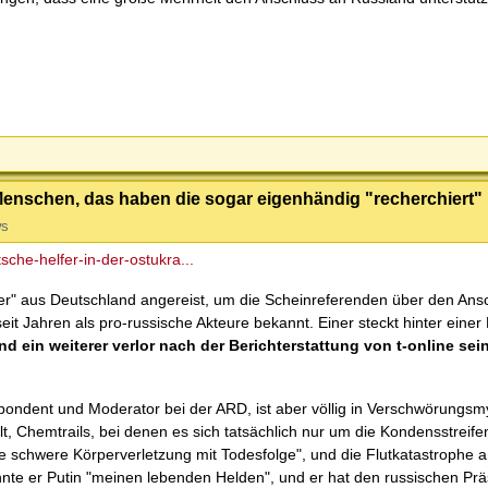
s Menschen, das haben die sogar eigenhändig "recherchiert"
ws
che-helfer-in-der-ostukra...
er" aus Deutschland angereist, um die Scheinreferenden über den Ansc
eit Jahren als pro-russische Akteure bekannt. Einer steckt hinter einer P
nd ein weiterer verlor nach der Berichterstattung von t-online sein
pondent und Moderator bei der ARD, ist aber völlig in Verschwörungsm
lt, Chemtrails, bei denen es sich tatsächlich nur um die Kondensstreife
e schwere Körperverletzung mit Todesfolge", und die Flutkatastrophe a
te er Putin "meinen lebenden Helden", und er hat den russischen Pr