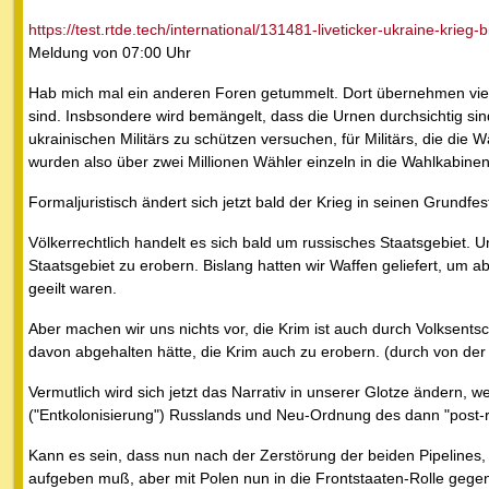
https://test.rtde.tech/international/131481-liveticker-ukraine-krieg-
Meldung von 07:00 Uhr
Hab mich mal ein anderen Foren getummelt. Dort übernehmen viel
sind. Insbsondere wird bemängelt, dass die Urnen durchsichtig sin
ukrainischen Militärs zu schützen versuchen, für Militärs, die d
wurden also über zwei Millionen Wähler einzeln in die Wahlkabin
Formaljuristisch ändert sich jetzt bald der Krieg in seinen Grundfes
Völkerrechtlich handelt es sich bald um russisches Staatsgebiet. 
Staatsgebiet zu erobern. Bislang hatten wir Waffen geliefert, um 
geeilt waren.
Aber machen wir uns nichts vor, die Krim ist auch durch Volksent
davon abgehalten hätte, die Krim auch zu erobern. (durch von der
Vermutlich wird sich jetzt das Narrativ in unserer Glotze ändern
("Entkolonisierung") Russlands und Neu-Ordnung des dann "post-
Kann es sein, dass nun nach der Zerstörung der beiden Pipelines
aufgeben muß, aber mit Polen nun in die Frontstaaten-Rolle gege