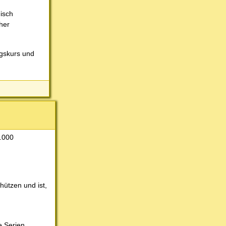
nisch
her
ngskurs und
0.000
ützen und ist,
e Serien.