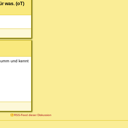
r was. (oT)
r dumm und kennt
RSS-Feed dieser Diskussion