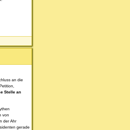
hluss an die
etition,
e Stelle an
ythen
n von
n der Ahr
äsidenten gerade