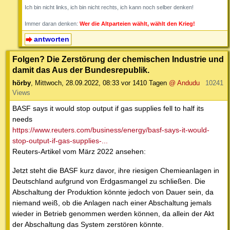
Ich bin nicht links, ich bin nicht rechts, ich kann noch selber denken!
Immer daran denken:
Wer die Altparteien wählt, wählt den Krieg!
antworten
Folgen? Die Zerstörung der chemischen Industrie und
damit das Aus der Bundesrepublik.
hörby
,
Mittwoch, 28.09.2022, 08:33
vor 1410 Tagen
@ Andudu
10241
Views
BASF says it would stop output if gas supplies fell to half its
needs
https://www.reuters.com/business/energy/basf-says-it-would-
stop-output-if-gas-supplies-...
Reuters-Artikel vom März 2022 ansehen:
Jetzt steht die BASF kurz davor, ihre riesigen Chemieanlagen in
Deutschland aufgrund von Erdgasmangel zu schließen. Die
Abschaltung der Produktion könnte jedoch von Dauer sein, da
niemand weiß, ob die Anlagen nach einer Abschaltung jemals
wieder in Betrieb genommen werden können, da allein der Akt
der Abschaltung das System zerstören könnte.