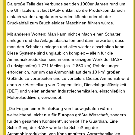
Da große Teile des Verbunds seit den 1960er Jahren rund um
die Uhr laufen, ist laut BASF unklar, ob die Produktion danach
einfach wieder angefahren werden könnte oder ob der
Druckabfall zum Bruch einiger Maschinen führen würde.
Mit anderen Worten: Man kann nicht einfach einen Schalter
umlegen und die Anlage abschalten und dann erwarten, dass
man den Schalter umlegen und alles wieder einschalten kann.
Diese Systeme sind unglaublich komplex – allein für die
Ammoniakproduktion sind in einem einzigen Werk der BASF
(Ludwigshafen) 1.771 Meilen (ca. 2.850 km) Rohrleitungen
erforderlich, nur um das Ammoniak auf dem 10 km² großen
Gelände zu verarbeiten und zu verteilen. Dieses Ammoniak wird
dann zur Herstellung von Düngemitteln, Dieselabgasflüssigkeit
(DEF) und vielen anderen Industriechemikalien, einschließlich
Motoröladditiven, verwendet.
„Die Folgen einer Schließung von Ludwigshafen wären
weitreichend, nicht nur für Europas größte Wirtschaft, sondern
für den gesamten Kontinent“, schreibt The Guardian. Eine
Schließung der BASF würde die Schließung der
Automobilproduktion, von Konsumgütern, Agrarchemikalien,