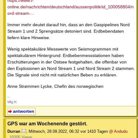
https://www.t-
online.de/nachrichten/deutschland/aussenpolitik/id_100058804/n
ord-stream-...
Immer mehr deutet darauf hin, dass an den Gaspipelines Nord
Stream 1 und 2 Sprengsätze detoniert sind. Erdbebendaten
liefern klare Hinweise.
Wenig spektakuläre Messwerte von Seismogrammen mit
spektakulärem Hintergrund: Erdbebenmessstationen haben
Erschütterungen in der Ostsee festgehalten, die offenbar von
den Explosionen an Nord Stream 1 und Nord Stream 2 stammen.
Die Signale sind nicht mit natürlichen Beben zu erklären.
Anne Strømmen Lycke, Chefin des norwegischen
--
Mfg.H.
antworten
GPS war am Wochenende gestört.
Durran
,
Mittwoch, 28.09.2022, 06:32
vor 1410 Tagen
@ Andudu
10205 Views