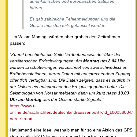
amerikanischen und europäischen Sateliten
fahren.
Es gab zahlreiche Fehlermeldungen und die
Geräte mussten teils getauscht werden.
...m.W. am Montag, würden aber grob in den Zeitrahmen
passen:
"Zuerst berichtetet die Seite "Erdbebennews.de" über die
verräterischen Erdschwingungen: Am
Montag um 2.04
Uhr
wurden Erschütterungen verzeichnet von zwei schwedischen
Erdbebenstationen, deren Daten mit entsprechendem Zugang
öffentlich verfügbar sind. Die Daten zeigten, dass es südlich in
der Ostsee ein entsprechendes Ereignis gegeben hatte. Die
Seismologen von Norsar meldeten dann um
kurz nach 19.03
Uhr am Montag
aus der Ostsee starke Signale."
https://www.t-
online.de/nachrichten/deutschland/aussenpolitik/id_100058804/
nord-stream-...
Hat jemand eine Idee, weshalb man für so eine Aktion das GPS
stören müsste? Oder war es gar nicht gestört, sondern