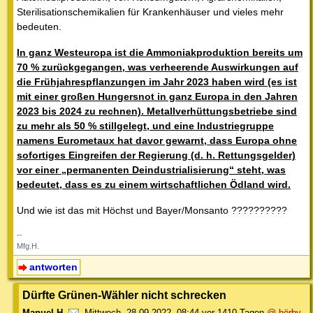
Sterilisationschemikalien für Krankenhäuser und vieles mehr
bedeuten.
In ganz Westeuropa ist die Ammoniakproduktion bereits um
70 % zurückgegangen, was verheerende Auswirkungen auf
die Frühjahrespflanzungen im Jahr 2023 haben wird (es ist
mit einer großen Hungersnot in ganz Europa in den Jahren
2023 bis 2024 zu rechnen). Metallverhüttungsbetriebe sind
zu mehr als 50 % stillgelegt, und eine Industriegruppe
namens Eurometaux hat davor gewarnt, dass Europa ohne
sofortiges Eingreifen der Regierung (d. h. Rettungsgelder)
vor einer „permanenten Deindustrialisierung“ steht, was
bedeutet, dass es zu einem wirtschaftlichen Ödland wird.
Und wie ist das mit Höchst und Bayer/Monsanto ??????????
--
Mfg.H.
antworten
Dürfte Grünen-Wähler nicht schrecken
Manuel H.
,
Mittwoch, 28.09.2022, 08:44
vor 1410 Tagen
@ hörby