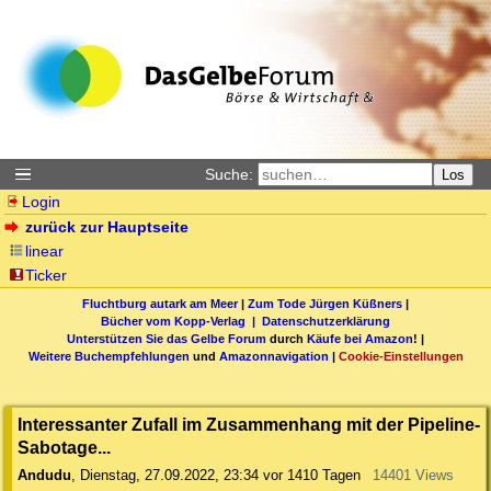
Suche:
Los
Login
zurück zur Hauptseite
linear
Ticker
Fluchtburg autark am Meer
|
Zum Tode Jürgen Küßners
|
Bücher vom Kopp-Verlag |
Datenschutzerklärung
Unterstützen Sie das Gelbe Forum
durch
Käufe bei Amazon
! |
Weitere Buchempfehlungen
und
Amazonnavigation
|
Cookie-Einstellungen
Interessanter Zufall im Zusammenhang mit der Pipeline-
Sabotage...
Andudu
,
Dienstag, 27.09.2022, 23:34
vor 1410 Tagen
14401 Views