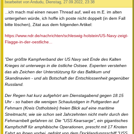
bearbeitet von Andudu, Dienstag, 27.09.2022, 23:38
...ich mach mal einen neuen Thread auf, weil es m.E. im alten
untergehen würde, ich hoffe ich poste nicht doppelt (in dem Fall
bitte löschen), Zitat aus dem folgenden Artikel:
https://www.ndr.de/nachrichten/schleswig-holstein/US-Navy-zeigt-
Flagge-in-der-oestliche...
"Der größte Kampfverband der US Navy seit Ende des Kalten
Krieges ist unterwegs in die östliche Ostsee. Experten verstehen
das als Zeichen der Unterstützung für das Baltikum und
Skandinavien - und als Botschaft der Entschlossenheit gegenüber
Russland.
Der Regen hat kurz aufgehört am Dienstagabend gegen 18.15
Uhr - so haben die wenigen Schaulustigen in Puttgarden auf
Fehmarn (Kreis Ostholstein) freien Blick auf eine maritime
Streitmacht, wie sie schon seit Jahrzehnten nicht mehr durch den
Fehmarnbelt gefahren ist. Die "USS Kearsarge", ein gigantisches
Kampfschiff für amphibische Operationen, prescht mit 17 Knoten
Fahrt an ihnen vorbei, gefolgt von dem Docklandungsschiff "USS