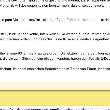
um, die Geimpften sind zumeist gesund und munter, DT, Knappe und a
utter zb will deswegen keinen booster mehr da sie, seit der zweiten I
n paar Vorerkrankte/Alte , ein paar Jahre früher sterben , dann ist das
ster , kurz vor der Rente, töten wollen. Da werden nur die Renten gek
l Geld machen wollen, und dass dazu eine Krise eine ideale Gelegenheit 
ist eine 83 jährige Frau gestorben. Die letzten 4 Jahre bettlägerig, d
, die sie zum Glück daheim pflegen konnten, haben den Tod als Erlösun
llschaft, keinerlei ethnischen Bedenken beim Töten von Föten, insbe
te von "plötzlich und unerwartet" empfinde ich schon als sehr beunruhi