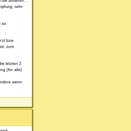
ll die anderen…
mpfung, sehr
 so.
ürzt bzw
ist, zum
ie letzten 2
g (für alle)
sondere wenn
gend.