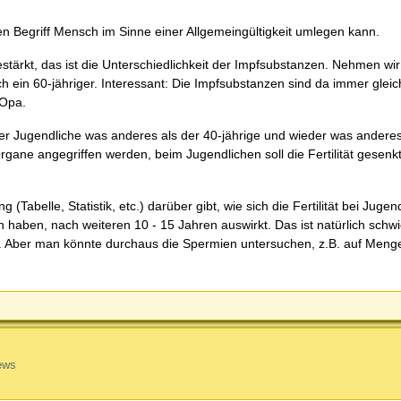
 den Begriff Mensch im Sinne einer Allgemeingültigkeit umlegen kann.
ärkt, das ist die Unterschiedlichkeit der Impfsubstanzen. Nehmen wir
ch ein 60-jähriger. Interessant: Die Impfsubstanzen sind da immer glei
 Opa.
der Jugendliche was anderes als der 40-jährige und wieder was andere
 Organe angegriffen werden, beim Jugendlichen soll die Fertilität gesenk
Tabelle, Statistik, etc.) darüber gibt, wie sich die Fertilität bei Jugen
 haben, nach weiteren 10 - 15 Jahren auswirkt. Das ist natürlich schwi
ist. Aber man könnte durchaus die Spermien untersuchen, z.B. auf Meng
ews