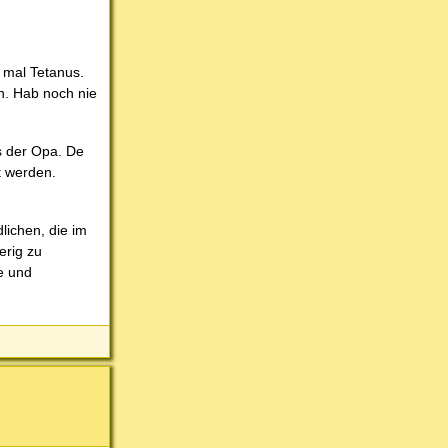
 mal Tetanus.
ch. Hab noch nie
s der Opa. De
t werden.
dlichen, die im
erig zu
e und