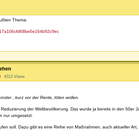
wußten Thema:
5f717a106cfd68be5e164b92c9ec
sehen
8
4313 Views
mster , kurz vor der Rente, töten wollen.
ie Reduzierung der Weltbevölkerung. Das wurde ja bereits in den 50er 
rn nur umgesetzt.
laufen soll. Dazu gibt es eine Reihe von Maßnahmen, auch aktueller Art,