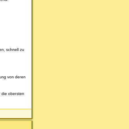
en, schnell zu
kung von deren
r die obersten