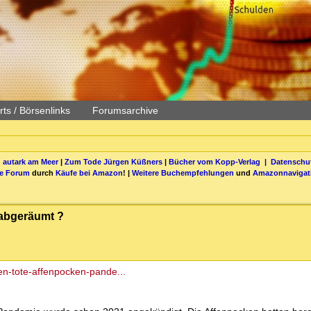
ts / Börsenlinks
Forumsarchive
 autark am Meer
|
Zum Tode Jürgen Küßners
|
Bücher vom Kopp-Verlag |
Datenschut
be Forum
durch
Käufe bei Amazon
! |
Weitere Buchempfehlungen
und
Amazonnavigat
abgeräumt ?
en-tote-affenpocken-pande...