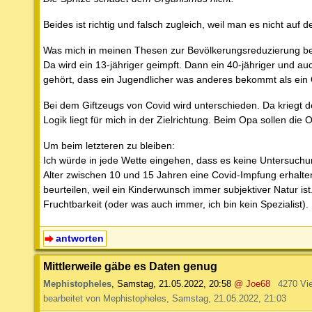
Beides ist richtig und falsch zugleich, weil man es nicht auf
Was mich in meinen Thesen zur Bevölkerungsreduzierung best
Da wird ein 13-jähriger geimpft. Dann ein 40-jähriger und au
gehört, dass ein Jugendlicher was anderes bekommt als ein
Bei dem Giftzeugs von Covid wird unterschieden. Da kriegt 
Logik liegt für mich in der Zielrichtung. Beim Opa sollen die
Um beim letzteren zu bleiben:
Ich würde in jede Wette eingehen, dass es keine Untersuchung (
Alter zwischen 10 und 15 Jahren eine Covid-Impfung erhalten
beurteilen, weil ein Kinderwunsch immer subjektiver Natur 
Fruchtbarkeit (oder was auch immer, ich bin kein Spezialist).
antworten
Mittlerweile gäbe es Daten genug
Mephistopheles
,
Samstag, 21.05.2022, 20:58
@ Joe68
4270 Vi
bearbeitet von Mephistopheles, Samstag, 21.05.2022, 21:03