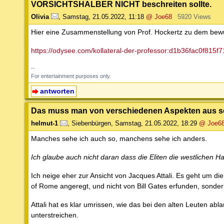
VORSICHTSHALBER NICHT beschreiten sollte.
Olivia
,
Samstag, 21.05.2022, 11:18
@ Joe68
5920 Views
Hier eine Zusammenstellung von Prof. Hockertz zu dem be
https://odysee.com/kollateral-der-professor:d1b36fac0f81
--
For entertainment purposes only.
antworten
Das muss man von verschiedenen Aspekten aus 
helmut-1
,
Siebenbürgen
,
Samstag, 21.05.2022, 18:29
@ Joe6
Manches sehe ich auch so, manchens sehe ich anders.
Ich glaube auch nicht daran dass die Eliten die westlichen Ha
Ich neige eher zur Ansicht von Jacques Attali. Es geht um d
of Rome angeregt, und nicht von Bill Gates erfunden, sonde
Attali hat es klar umrissen, wie das bei den alten Leuten ab
unterstreichen.