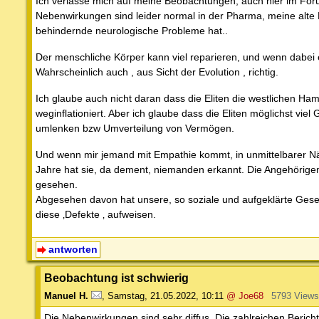
Ich verlasse mich auf meine Beobachtungen, auch hier im For
Nebenwirkungen sind leider normal in der Pharma, meine alte M
behindernde neurologische Probleme hat..
Der menschliche Körper kann viel reparieren, und wenn dabei ei
Wahrscheinlich auch , aus Sicht der Evolution , richtig.
Ich glaube auch nicht daran dass die Eliten die westlichen Ham
weginflationiert. Aber ich glaube dass die Eliten möglichst vie
umlenken bzw Umverteilung von Vermögen.
Und wenn mir jemand mit Empathie kommt, in unmittelbarer Nähe 
Jahre hat sie, da dement, niemanden erkannt. Die Angehörigen
gesehen.
Abgesehen davon hat unsere, so soziale und aufgeklärte Gese
diese ‚Defekte ‚ aufweisen.
antworten
Beobachtung ist schwierig
Manuel H.
,
Samstag, 21.05.2022, 10:11
@ Joe68
5793 Views
Die Nebenwirkungen sind sehr diffus. Die zahlreichen Berich