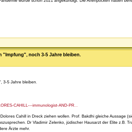
Pandemie wurde schon 2021 angekündigt. Die Affenpocken hatten bere
h "Impfung", noch 3-5 Jahre bleiben.
, 3-5 Jahre bleiben.
ORES-CAHILL---immunologist-AND-PR...
Dolores Cahill in Dreck ziehen wollen. Prof. Bakdhi gleiche Aussage (s
szusprechen. Dr Vladimir Zelenko, jüdischer Hausarzt der Elite z.B. Tr
ere Ärzte mehr.