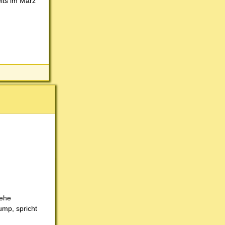
its im März
iehe
ump, spricht