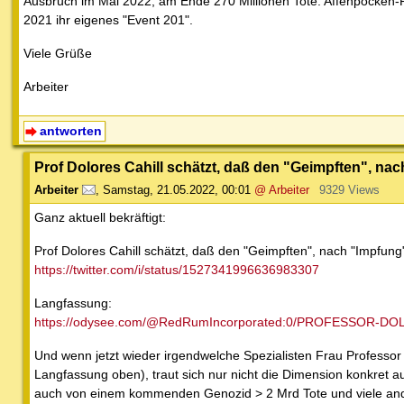
Ausbruch im Mai 2022, am Ende 270 Millionen Tote: Affenpocken-
2021 ihr eigenes "Event 201".
Viele Grüße
Arbeiter
antworten
Prof Dolores Cahill schätzt, daß den "Geimpften", nac
Arbeiter
,
Samstag, 21.05.2022, 00:01
@ Arbeiter
9329 Views
Ganz aktuell bekräftigt:
Prof Dolores Cahill schätzt, daß den "Geimpften", nach "Impfung"
https://twitter.com/i/status/1527341996636983307
Langfassung:
https://odysee.com/@RedRumIncorporated:0/PROFESSOR-DOL
Und wenn jetzt wieder irgendwelche Spezialisten Frau Professor 
Langfassung oben), traut sich nur nicht die Dimension konkret au
auch von einem kommenden Genozid > 2 Mrd Tote und viele and