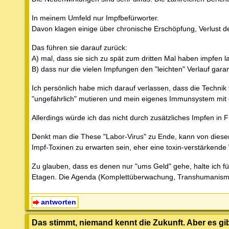
In meinem Umfeld nur Impfbefürworter.
Davon klagen einige über chronische Erschöpfung, Verlust
Das führen sie darauf zurück:
A) mal, dass sie sich zu spät zum dritten Mal haben impfen l
B) dass nur die vielen Impfungen den "leichten" Verlauf garan
Ich persönlich habe mich darauf verlassen, dass die Technik f
"ungefährlich" mutieren und mein eigenes Immunsystem mit d
Allerdings würde ich das nicht durch zusätzliches Impfen in F
Denkt man die These "Labor-Virus" zu Ende, kann von diesen
Impf-Toxinen zu erwarten sein, eher eine toxin-verstärkende
Zu glauben, dass es denen nur "ums Geld" gehe, halte ich für 
Etagen. Die Agenda (Komplettüberwachung, Transhumanismus
antworten
Das stimmt, niemand kennt die Zukunft. Aber es g