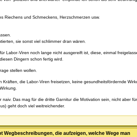
 des Riechens und Schmeckens, Herzschmerzen usw.
assen.
tierten, sie sonst viel schlimmer dran wären.
ür Labor-Viren noch lange nicht ausgereift ist, diese, einmal freigelass
iesen Dingern schon fertig wird.
rage stellen wollen.
 Kräften, die Labor-Viren freisetzen, keine gesundheitsfördernde Wir
 Wirkung.
naiv. Das mag für die dritte Garnitur die Motivation sein, nicht aber fü
) geht doch viel weitreichender.
ibt Wegbeschreibungen, die aufzeigen, welche Wege man