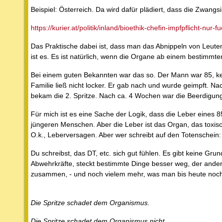
Beispiel: Österreich. Da wird dafür plädiert, dass die Zwangs
https://kurier.at/politik/inland/bioethik-chefin-impfpflicht-nur
Das Praktische dabei ist, dass man das Abnippeln von Leut
ist es. Es ist natürlich, wenn die Organe ab einem bestimmte
Bei einem guten Bekannten war das so. Der Mann war 85, ke
Familie ließ nicht locker. Er gab nach und wurde geimpft. Nac
bekam die 2. Spritze. Nach ca. 4 Wochen war die Beerdigun
Für mich ist es eine Sache der Logik, dass die Leber eines 8
jüngeren Menschen. Aber die Leber ist das Organ, das toxisc
O.k., Leberversagen. Aber wer schreibt auf den Totenschei
Du schreibst, das DT, etc. sich gut fühlen. Es gibt keine Gr
Abwehrkräfte, steckt bestimmte Dinge besser weg, der andere
zusammen, - und noch vielem mehr, was man bis heute noch g
Die Spritze schadet dem Organismus.
Die Spritze schadet dem Organismus nicht.