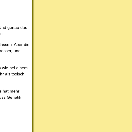
 Und genau das
en.
assen. Aber die
 besser, und
) wie bei einem
r als toxisch.
ne hat mehr
huss Genetik