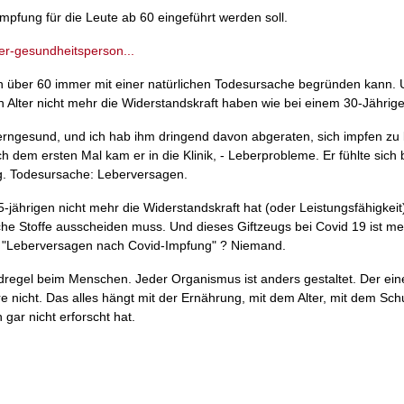
impfung für die Leute ab 60 eingeführt werden soll.
-fuer-gesundheitsperson...
en über 60 immer mit einer natürlichen Todesursache begründen kann.
n Alter nicht mehr die Widerstandskraft haben wie bei einem 30-Jährig
rngesund, und ich hab ihm dringend davon abgeraten, sich impfen zu l
h dem ersten Mal kam er in die Klinik, - Leberprobleme. Er fühlte sich
g. Todesursache: Leberversagen.
5-jährigen nicht mehr die Widerstandskraft hat (oder Leistungsfähigkeit
he Stoffe ausscheiden muss. Und dieses Giftzeugs bei Covid 19 ist meh
n: "Leberversagen nach Covid-Impfung" ? Niemand.
undregel beim Menschen. Jeder Organismus ist anders gestaltet. Der ei
 nicht. Das alles hängt mit der Ernährung, mit dem Alter, mit dem Sc
ar nicht erforscht hat.