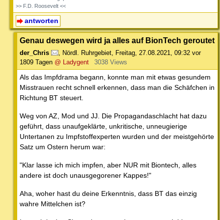
>> F.D. Roosevelt <<
antworten
Genau deswegen wird ja alles auf BionTech geroutet
der_Chris
,
Nördl. Ruhrgebiet
,
Freitag, 27.08.2021, 09:32
vor
1809 Tagen
@ Ladygent
3038 Views
Als das Impfdrama begann, konnte man mit etwas gesundem
Misstrauen recht schnell erkennen, dass man die Schäfchen in
Richtung BT steuert.
Weg von AZ, Mod und JJ. Die Propagandaschlacht hat dazu
geführt, dass unaufgeklärte, unkritische, unneugierige
Untertanen zu Impfstoffexperten wurden und der meistgehörte
Satz um Ostern herum war:
"Klar lasse ich mich impfen, aber NUR mit Biontech, alles
andere ist doch unausgegorener Kappes!"
Aha, woher hast du deine Erkenntnis, dass BT das einzig
wahre Mittelchen ist?