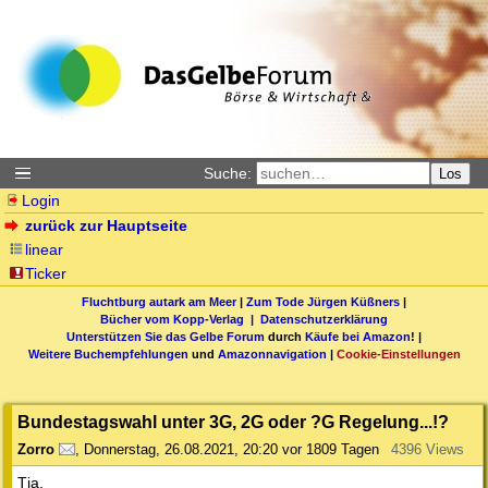
Suche:
Los
Login
zurück zur Hauptseite
linear
Ticker
Fluchtburg autark am Meer
|
Zum Tode Jürgen Küßners
|
Bücher vom Kopp-Verlag |
Datenschutzerklärung
Unterstützen Sie das Gelbe Forum
durch
Käufe bei Amazon
! |
Weitere Buchempfehlungen
und
Amazonnavigation
|
Cookie-Einstellungen
Bundestagswahl unter 3G, 2G oder ?G Regelung...!?
Zorro
,
Donnerstag, 26.08.2021, 20:20
vor 1809 Tagen
4396 Views
Tja,