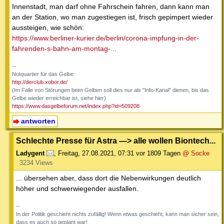
Innenstadt, man darf ohne Fahrschein fahren, dann kann man
an der Station, wo man zugestiegen ist, frisch gepimpert wieder
aussteigen, wie schön:
https://www.berliner-kurier.de/berlin/corona-impfung-in-der-
fahrenden-s-bahn-am-montag-...
--
Notquartier für das Gelbe:
http://derclub.xobor.de/
(Im Falle von Störungen beim Gelben soll dies nur als "Info-Kanal" dienen, bis das
Gelbe wieder erreichbar ist, siehe hier)
https://www.dasgelbeforum.net/index.php?id=509208
antworten
Schlechte Presse für Astra —> alle wollen Biontech...
Ladygent
,
Freitag, 27.08.2021, 07:31
vor 1809 Tagen
@ Socke
3234 Views
... übersehen aber, dass dort die Nebenwirkungen deutlich
höher und schwerwiegender ausfallen.
--
In der Politik geschieht nichts zufällig! Wenn etwas geschieht, kann man sicher sein,
dass es auch so geplant war!