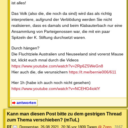
ist alles!
Das Volk (also die, die noch da sind) wird das als richtig
interpretiere, aufgrund der Verblödung werden Sie nicht
realisieren, dass es damals und beim Klabauterbach nur eine
Ansammlung von Parteigenossen war, die mit ein paar
Spitzeln der K. Stiftung durchsetzt waren.
Durch hängen?
Die Fluchtziele Australien und Neuseeland sind vorerst Mause
tot, klickt euch mnal durch die Videos
https://www.youtube.com/watch?v=2Rp6Z5WeGn8
Hier auch die, die verunsichern
https://t.me/bernie006/611
Hier 1h (habe ich auch noch nicht gesehen)
https://www.youtube.com/watch?v=NCEHG4ioklY
antworten
Kann man diesen Post bitte zu dem gestrigen Thread
zum Thema verschieben? (mTuL)
DT
,
Donnerstag, 26.08.2021, 20:36
vor 1809 Tagen
@ Zorro
3167