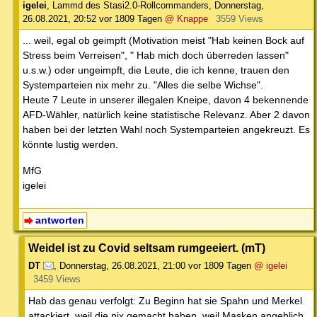
igelei
,
Lammd des Stasi2.0-Rollcommanders
,
Donnerstag,
26.08.2021, 20:52
vor 1809 Tagen
@ Knappe
3559 Views
... weil, egal ob geimpft (Motivation meist "Hab keinen Bock auf
Stress beim Verreisen", " Hab mich doch überreden lassen"
u.s.w.) oder ungeimpft, die Leute, die ich kenne, trauen den
Systemparteien nix mehr zu. "Alles die selbe Wichse".
Heute 7 Leute in unserer illegalen Kneipe, davon 4 bekennende
AFD-Wähler, natürlich keine statistische Relevanz. Aber 2 davon
haben bei der letzten Wahl noch Systemparteien angekreuzt. Es
könnte lustig werden.
MfG
igelei
antworten
Weidel ist zu Covid seltsam rumgeeiert. (mT)
DT
,
Donnerstag, 26.08.2021, 21:00
vor 1809 Tagen
@ igelei
3459 Views
Hab das genau verfolgt: Zu Beginn hat sie Spahn und Merkel
attackiert, weil die nix gemacht haben, weil Masken angeblich