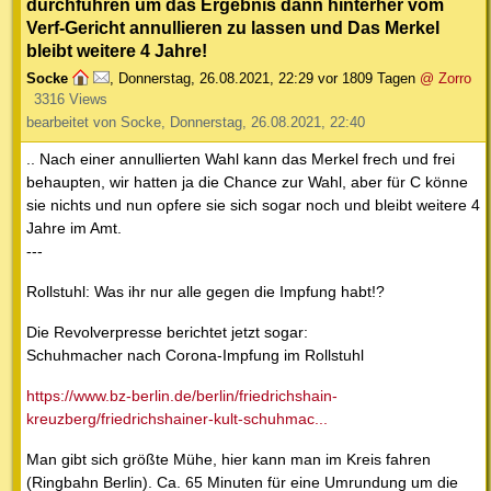
durchführen um das Ergebnis dann hinterher vom
Verf-Gericht annullieren zu lassen und Das Merkel
bleibt weitere 4 Jahre!
Socke
,
Donnerstag, 26.08.2021, 22:29
vor 1809 Tagen
@ Zorro
3316 Views
bearbeitet von Socke, Donnerstag, 26.08.2021, 22:40
.. Nach einer annullierten Wahl kann das Merkel frech und frei
behaupten, wir hatten ja die Chance zur Wahl, aber für C könne
sie nichts und nun opfere sie sich sogar noch und bleibt weitere 4
Jahre im Amt.
---
Rollstuhl: Was ihr nur alle gegen die Impfung habt!?
Die Revolverpresse berichtet jetzt sogar:
Schuhmacher nach Corona-Impfung im Rollstuhl
https://www.bz-berlin.de/berlin/friedrichshain-
kreuzberg/friedrichshainer-kult-schuhmac...
Man gibt sich größte Mühe, hier kann man im Kreis fahren
(Ringbahn Berlin). Ca. 65 Minuten für eine Umrundung um die