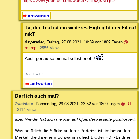
https://www.youtube.com/watch?v=592jKMYjrLY
antworten
Ja, der Test ist ein weiteres Highlight des Films!
mkT
day-trader
,
Freitag, 27.08.2021, 10:39
vor 1809 Tagen
@
rattrap
2556 Views
Auch genau so einmal selbst erlebt!
--
Best Trade!!!
antworten
Darf ich auch mal?
Zweistein
,
Donnerstag, 26.08.2021, 23:52
vor 1809 Tagen
@ DT
3114 Views
aber Weidel hat sich nie klar auf Querdenkerseite positioniert.
Was natürlich die Stärke anderer Parteien ist, insbesondere
Merkel, die da einem Schwamm gleicht. Oder FDP-Lindner,