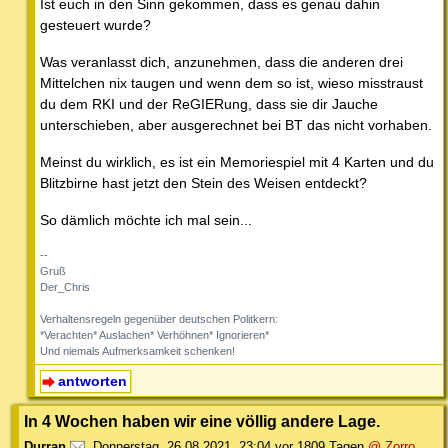
Ist euch in den Sinn gekommen, dass es genau dahin
gesteuert wurde?
Was veranlasst dich, anzunehmen, dass die anderen drei
Mittelchen nix taugen und wenn dem so ist, wieso misstraust
du dem RKI und der ReGIERung, dass sie dir Jauche
unterschieben, aber ausgerechnet bei BT das nicht vorhaben.
Meinst du wirklich, es ist ein Memoriespiel mit 4 Karten und du
Blitzbirne hast jetzt den Stein des Weisen entdeckt?
So dämlich möchte ich mal sein...
--
Gruß
Der_Chris
Verhaltensregeln gegenüber deutschen Politkern:
*Verachten* Auslachen* Verhöhnen* Ignorieren*
Und niemals Aufmerksamkeit schenken!
antworten
In 4 Wochen haben wir eine völlig andere Lage.
Durran
,
Donnerstag, 26.08.2021, 23:04
vor 1809 Tagen
@ Zorro