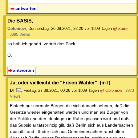
antworten
Die BASIS,
Oblomow
,
Donnerstag, 26.08.2021, 22:20
vor 1809 Tagen
@ Zorro
3395 Views
so hab ich gehört, vertritt das Pack.
O.
antworten
Ja, oder vielleicht die "Freien Wähler". (mT)
DT
,
Freitag, 27.08.2021, 00:28
vor 1809 Tagen
@ Oblomow
2973
Views
Einfach nur normale Bürger, die sich danach sehnen, daß die
Gesetze wieder eingehalten werden und man als Bürger von
der Politik und den Ideologen in Ruhe gelassen wird und daß
das Subsidiaritätsprinzip gilt, daß Berlin sich aus Ländersachen
raushält und Länder sich aus Gemeindesachen raushalten.
Aber seit Berlin wieder Regierungssitz ist, greift ein unguter