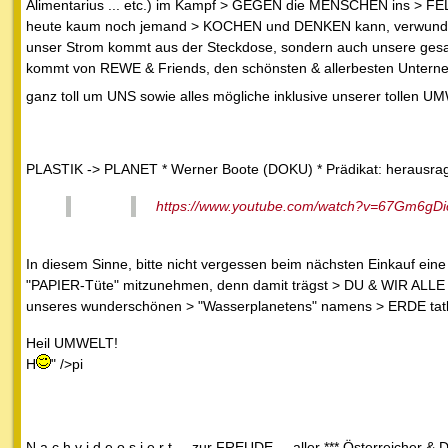
Alimentarius ... etc.) im Kampf > GEGEN die MENSCHEN ins > FE
heute kaum noch jemand > KOCHEN und DENKEN kann, verwundert
unser Strom kommt aus der Steckdose, sondern auch unsere ge
kommt von REWE & Friends, den schönsten & allerbesten Unterne
ganz toll um UNS sowie alles mögliche inklusive unserer tolle
PLASTIK -> PLANET * Werner Boote (DOKU) * Prädikat: herausr
https://www.youtube.com/watch?v=67Gm6gDi
In diesem Sinne, bitte nicht vergessen beim nächsten Einkauf ein
"PAPIER-Tüte" mitzunehmen, denn damit trägst > DU & WIR ALL
unseres wunderschönen > "Wasserplanetens" namens > ERDE tatkr
Heil UMWELT!
H
" />pi
N a c h v i d e o s i e r t ... zur FREUDE ... aller *** Österreicher 