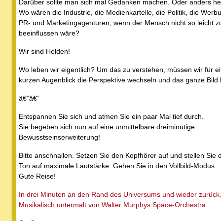
Darüber sollte man sich mal Gedanken machen. Oder anders h
Wo wären die Industrie, die Medienkartelle, die Politik, die Werb
PR- und Marketingagenturen, wenn der Mensch nicht so leicht z
beeinflussen wäre?
Wir sind Helden!
Wo leben wir eigentlich? Um das zu verstehen, müssen wir für e
kurzen Augenblick die Perspektive wechseln und das ganze Bild 
â€”â€”
Entspannen Sie sich und atmen Sie ein paar Mal tief durch.
Sie begeben sich nun auf eine unmittelbare dreiminütige
Bewusstseinserweiterung!
Bitte anschnallen. Setzen Sie den Kopfhörer auf und stellen Sie 
Ton auf maximale Lautstärke. Gehen Sie in den Vollbild-Modus.
Gute Reise!
In drei Minuten an den Rand des Universums und wieder zurück
Musikalisch untermalt von Walter Murphys Space-Orchestra.