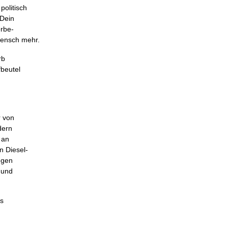
politisch
 Dein
erbe-
Mensch mehr.
rb
fbeutel
r von
dern
 an
n Diesel-
ngen
 und
ss