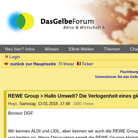
Neu hier? Infos
Wissen
Elliott-Wellen
Themen
Char
Login
zurück zur Hauptseite
linear
Ticker
Fluchtburg
Unterstützen Sie das Gel
REWE Group > Hallo Umwelt? Die Verlogenheit eines gl
Hopi
,
Samstag, 13.01.2018, 17:48
3491 Views
Bonsoir DGF.
Wir kennen ALDI und LIDL, aber kennen wir auch die REWE Group
von beiden og. Mega-Discountern segelt die REWE-Gruppe klamm