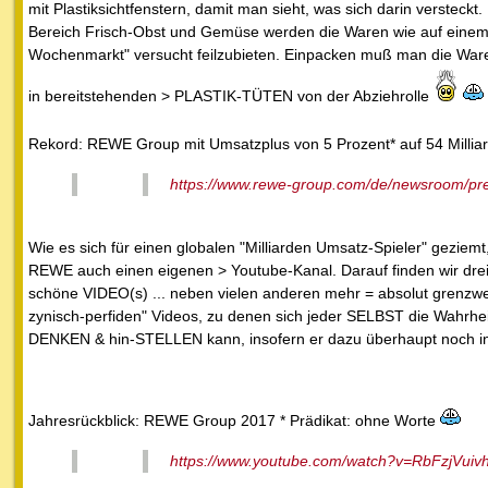
mit Plastiksichtfenstern, damit man sieht, was sich darin versteckt.
Bereich Frisch-Obst und Gemüse werden die Waren wie auf eine
Wochenmarkt" versucht feilzubieten. Einpacken muß man die War
in bereitstehenden > PLASTIK-TÜTEN von der Abziehrolle
Rekord: REWE Group mit Umsatzplus von 5 Prozent* auf 54 Milli
https://www.rewe-group.com/de/newsroom/pres
Wie es sich für einen globalen "Milliarden Umsatz-Spieler" geziemt,
REWE auch einen eigenen > Youtube-Kanal. Darauf finden wir dre
schöne VIDEO(s) ... neben vielen anderen mehr = absolut grenzwer
zynisch-perfiden" Videos, zu denen sich jeder SELBST die Wahrhe
DENKEN & hin-STELLEN kann, insofern er dazu überhaupt noch in 
Jahresrückblick: REWE Group 2017 * Prädikat: ohne Worte
https://www.youtube.com/watch?v=RbFzjVuiv