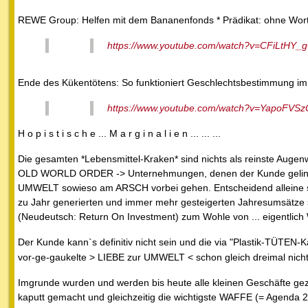
REWE Group: Helfen mit dem Bananenfonds * Prädikat: ohne Wor
https://www.youtube.com/watch?v=CFiLtHY_
Ende des Kükentötens: So funktioniert Geschlechtsbestimmung im 
https://www.youtube.com/watch?v=YapoFVSz
H o p i s t i s c h e ... M a r g i n a l i e n ... ... ...
Die gesamten *Lebensmittel-Kraken* sind nichts als reinste Augen
OLD WORLD ORDER -> Unternehmungen, denen der Kunde gelind
UMWELT sowieso am ARSCH vorbei gehen. Entscheidend alleine s
zu Jahr generierten und immer mehr gesteigerten Jahresumsätze
(Neudeutsch: Return On Investment) zum Wohle von ... eigentlic
Der Kunde kann`s definitiv nicht sein und die via "Plastik-TÜTEN
vor-ge-gaukelte > LIEBE zur UMWELT < schon gleich dreimal nich
Imgrunde wurden und werden bis heute alle kleinen Geschäfte gezi
kaputt gemacht und gleichzeitig die wichtigste WAFFE (= Agenda