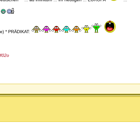
te) * PRÄDIKAT:
M02o