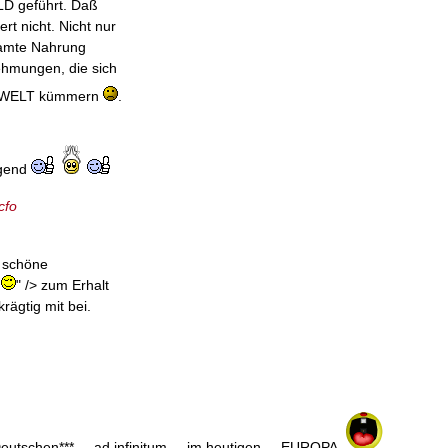
LD geführt. Daß
 nicht. Nicht nur
samte Nahrung
hmungen, die sich
n UMWELT kümmern
.
agend
cfo
e schöne
E
" /> zum Erhalt
ägtig mit bei.
& Deutschen*** ... ad infinitum ... im heutigen ... EUROPA
...