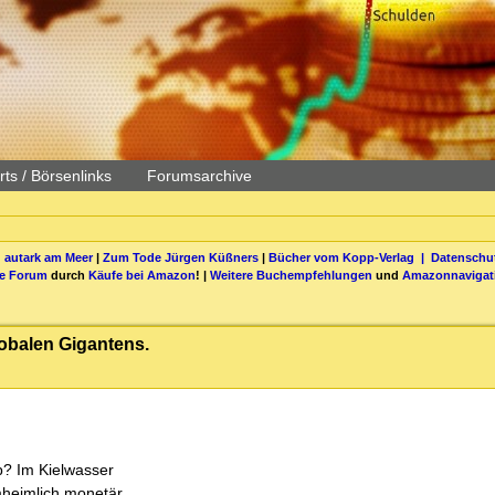
ts / Börsenlinks
Forumsarchive
 autark am Meer
|
Zum Tode Jürgen Küßners
|
Bücher vom Kopp-Verlag |
Datenschut
be Forum
durch
Käufe bei Amazon
! |
Weitere Buchempfehlungen
und
Amazonnavigat
obalen Gigantens.
? Im Kielwasser
heimlich monetär