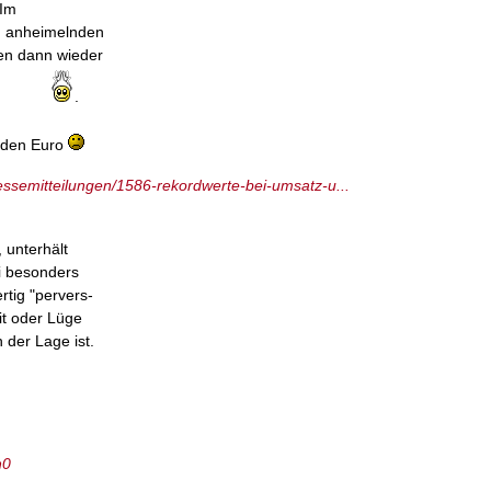
 Im
m anheimelnden
en dann wieder
.
arden Euro
semitteilungen/1586-rekordwerte-bei-umsatz-u...
 unterhält
i besonders
tig "pervers-
it oder Lüge
der Lage ist.
h0