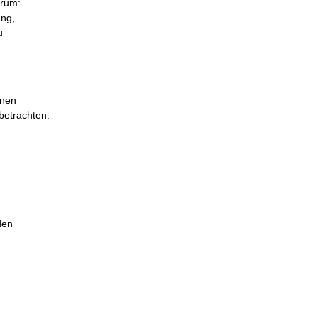
erum:
ung,
u
inen
betrachten.
den
.