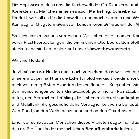
Die Hopi wissen, dass das die Kinderwelt der Großkonzerne und 
Korrekten ist. Manche nennen es auch
Marketing
. Schreibe auf
Produkt, wie toll es für die Umwelt ist und mache daraus eine W
Kampagne. Mit gutem Gewissen konsumieren â€“ was will der 
So leicht lassen wir uns verarschen. Wir haben einen ganzen Ko
voller Plastikverpackungen, die wir in einen Öko-bedruckten Stof
stecken und sind dann stolz auf unser
Umweltbewusstsein.
Wir sind Helden!
Jetzt müssen wir Helden auch noch verstehen, dass wir nicht nu
unserem Supermarkt um die Ecke für blöd verkauft werden, son
auch von den größten Experten dieses Planeten. So glauben wir
den menschengemachten Klimawandel, gefährlichen Feinstaub i
autos, den Arabischen Frühling, die Unbedenklichkeit von Impfu
und Mobilfunk, die gesundheitliche Verträglichkeit von Glyphosat
Gen-Food, an den Weihnachtsmann und an den Osterhasen.
Einer der schlauesten Menschen dieses Planeten sagte mal, da
das größte Übel in der menschlichen
Beeinflussbarkeit
liegt.