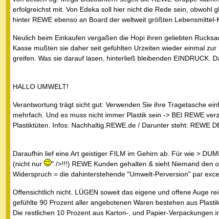
erfolgreichst mit. Von Edeka soll hier nicht die Rede sein, obwohl g
hinter REWE ebenso an Board der weltweit größten Lebensmittel
Neulich beim Einkaufen vergaßen die Hopi ihren geliebten Rucksa
Kasse mußten sie daher seit gefühlten Urzeiten wieder einmal zur 
greifen. Was sie darauf lasen, hinterließ bleibenden EINDRUCK. Da
HALLO UMWELT!
Verantwortung trägt sicht gut: Verwenden Sie ihre Tragetasche ein
mehrfach. Und es muss nicht immer Plastik sein -> BEI REWE verzi
Plastiktüten. Infos: Nachhaltig.REWE.de / Darunter steht: REWE
Daraufhin lief eine Art geistiger FILM im Gehirn ab. Für wie > D
(nicht nur
" />!!!) REWE Kunden gehalten & sieht Niemand den of
Widerspruch = die dahinterstehende "Umwelt-Perversion" par exce
Offensichtlich nicht. LÜGEN soweit das eigene und offene Auge rei
gefühlte 90 Prozent aller angebotenen Waren bestehen aus Plast
Die restlichen 10 Prozent aus Karton-, und Papier-Verpackungen 