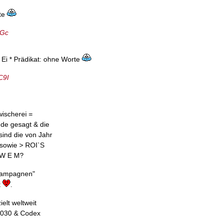
te
gGc
Ei * Prädikat: ohne Worte
C9I
wischerei =
e gesagt & die
ind die von Jahr
 sowie > ROI`S
h W E M?
-Kampagnen"
t
.
elt weltweit
 2030 & Codex