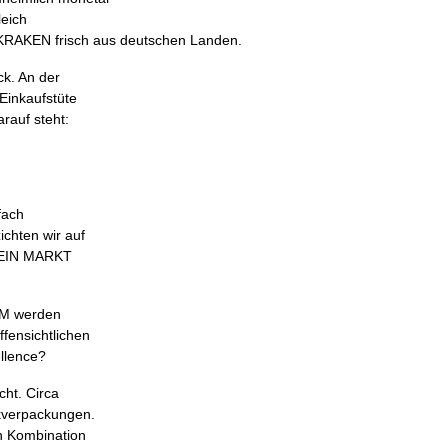
leich
-KRAKEN frisch aus deutschen Landen.
ck. An der
Einkaufstüte
rauf steht:
fach
chten wir auf
 DEIN MARKT
UMM werden
fensichtlichen
llence?
cht. Circa
ikverpackungen.
in Kombination