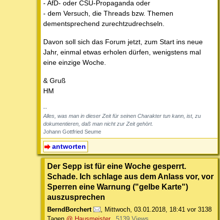
- AfD- oder CSU-Propaganda oder
- dem Versuch, die Threads bzw. Themen
dementsprechend zurechtzudrechseln.
Davon soll sich das Forum jetzt, zum Start ins neue
Jahr, einmal etwas erholen dürfen, wenigstens mal
eine einzige Woche.
& Gruß
HM
--
Alles, was man in dieser Zeit für seinen Charakter tun kann, ist, zu
dokumentieren, daß man nicht zur Zeit gehört.
Johann Gottfried Seume
antworten
Der Sepp ist für eine Woche gesperrt.
Schade. Ich schlage aus dem Anlass vor, vor
Sperren eine Warnung ("gelbe Karte")
auszusprechen
BerndBorchert
,
Mittwoch, 03.01.2018, 18:41
vor 3138
Tagen
@ Hausmeister
5139 Views