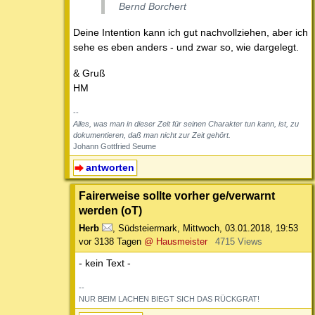
Bernd Borchert
Deine Intention kann ich gut nachvollziehen, aber ich
sehe es eben anders - und zwar so, wie dargelegt.
& Gruß
HM
--
Alles, was man in dieser Zeit für seinen Charakter tun kann, ist, zu
dokumentieren, daß man nicht zur Zeit gehört.
Johann Gottfried Seume
antworten
Fairerweise sollte vorher ge/verwarnt
werden (oT)
Herb
,
Südsteiermark
,
Mittwoch, 03.01.2018, 19:53
vor 3138 Tagen
@ Hausmeister
4715 Views
- kein Text -
--
NUR BEIM LACHEN BIEGT SICH DAS RÜCKGRAT!