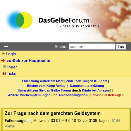
Suche:
Los
Login
zurück zur Hauptseite
linear
Ticker
Fluchtburg autark am Meer
|
Zum Tode Jürgen Küßners
|
Bücher vom Kopp-Verlag |
Datenschutzerklärung
Unterstützen Sie das Gelbe Forum
durch
Käufe bei Amazon
! |
Weitere Buchempfehlungen
und
Amazonnavigation
|
Cookie-Einstellungen
Zur Frage nach dem gerechten Geldsystem
Falkenauge
,
Mittwoch, 03.01.2018, 10:13
vor 3138 Tagen
6184
Views