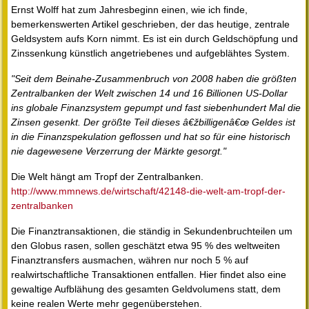
Ernst Wolff hat zum Jahresbeginn einen, wie ich finde,
bemerkenswerten Artikel geschrieben, der das heutige, zentrale
Geldsystem aufs Korn nimmt. Es ist ein durch Geldschöpfung und
Zinssenkung künstlich angetriebenes und aufgeblähtes System.
"Seit dem Beinahe-Zusammenbruch von 2008 haben die größten
Zentralbanken der Welt zwischen 14 und 16 Billionen US-Dollar
ins globale Finanzsystem gepumpt und fast siebenhundert Mal die
Zinsen gesenkt. Der größte Teil dieses â€žbilligenâ€œ Geldes ist
in die Finanzspekulation geflossen und hat so für eine historisch
nie dagewesene Verzerrung der Märkte gesorgt."
Die Welt hängt am Tropf der Zentralbanken.
http://www.mmnews.de/wirtschaft/42148-die-welt-am-tropf-der-
zentralbanken
Die Finanztransaktionen, die ständig in Sekundenbruchteilen um
den Globus rasen, sollen geschätzt etwa 95 % des weltweiten
Finanztransfers ausmachen, währen nur noch 5 % auf
realwirtschaftliche Transaktionen entfallen. Hier findet also eine
gewaltige Aufblähung des gesamten Geldvolumens statt, dem
keine realen Werte mehr gegenüberstehen.