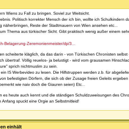
Wiens zu Fall zu bringen. Soviel zur Weitsicht.
ebnis. Politisch korrekter Mensch der ich bin, wollte ich Schulkindern 
ung näherbringen, Reste der Stadtmauern von Wien ansehen etc...
ur zum Thema aus türkischer Sicht. Gibt praktisch wenig außer einem seh
-Belagerung-Zeremonienmeister/dp/3...
n scheiterte kläglich, da das darin - von Türkischen Chronisten selbst 
übertraf. Völlig reuelos- ja belustigt - wird vom grausamen Hinschla
aure" sprich nichtmuslim zu sein.
in IS Werbevideo zu lesen. Die Hilfstruppen werden z.b. für abgeliefe
on befestigten Dörfern, die sich ob der Zusage freien Geleits ergebe
emerkt wie naiv doch die Giauren seien) Etc...
an es heute auch kennt und die ständigen Schuldzuweisungen des Chron
Anfang spuckt eine Orgie an Selbstmitleid!
en einhält