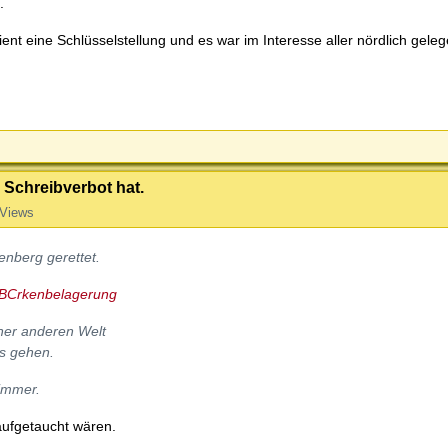
.
nt eine Schlüsselstellung und es war im Interesse aller nördlich gele
r Schreibverbot hat.
 Views
enberg gerettet.
%BCrkenbelagerung
iner anderen Welt
s gehen.
himmer.
aufgetaucht wären.