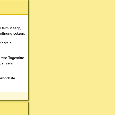
 Helmut sagt,
Hoffnung setzen.
Merkels
rere Tagesritte
der sehr
lerhöchste