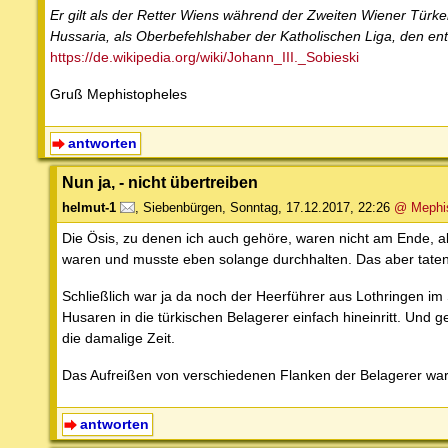
Er gilt als der Retter Wiens während der Zweiten Wiener Tür
Hussaria, als Oberbefehlshaber der Katholischen Liga, den ent
https://de.wikipedia.org/wiki/Johann_III._Sobieski
Gruß Mephistopheles
antworten
Nun ja, - nicht übertreiben
helmut-1
,
Siebenbürgen
,
Sonntag, 17.12.2017, 22:26
@ Mephis
Die Ösis, zu denen ich auch gehöre, waren nicht am Ende, ab
waren und musste eben solange durchhalten. Das aber taten 
Schließlich war ja da noch der Heerführer aus Lothringen im 
Husaren in die türkischen Belagerer einfach hineinritt. Und
die damalige Zeit.
Das Aufreißen von verschiedenen Flanken der Belagerer wars
antworten