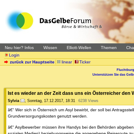
Neu hier? Infos
Wissen
Elliott-Wellen
Themen
Char
Login
zurück zur Hauptseite
linear
Ticker
Fluchtburg
Unterstützen Sie das Gel
Ist es wieder an der Zeit dass uns ein Österreicher den
Sylvia
,
Sonntag, 17.12.2017, 18:31
6238 Views
â€“ Wer sich in Österreich um Asyl bewirbt, der soll bei Antragss
Grundversorgungskosten genutzt werden.
â€“ Asylbewerber müssen ihre Handys bei den Behörden abgeben. D
sozialen Medien) beziehungsweise die angegebene Reiseroute zu ve