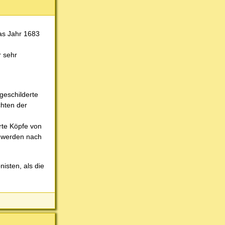
das Jahr 1683
r sehr
geschilderte
chten der
rte Köpfe von
n werden nach
isten, als die