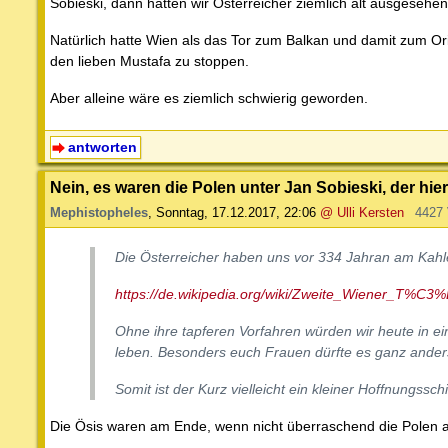
Sobieski, dann hätten wir Österreicher ziemlich alt ausgesehen
Natürlich hatte Wien als das Tor zum Balkan und damit zum Orie
den lieben Mustafa zu stoppen.
Aber alleine wäre es ziemlich schwierig geworden.
antworten
Nein, es waren die Polen unter Jan Sobieski, der hie
Mephistopheles
,
Sonntag, 17.12.2017, 22:06
@ Ulli Kersten
4427
Die Österreicher haben uns vor 334 Jahran am Kahl
https://de.wikipedia.org/wiki/Zweite_Wiener_T%C3
Ohne ihre tapferen Vorfahren würden wir heute in e
leben. Besonders euch Frauen dürfte es ganz ander
Somit ist der Kurz vielleicht ein kleiner Hoffnungssc
Die Ösis waren am Ende, wenn nicht überraschend die Polen 