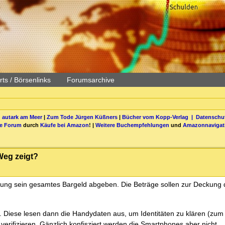
ts / Börsenlinks
Forumsarchive
 autark am Meer
|
Zum Tode Jürgen Küßners
|
Bücher vom Kopp-Verlag |
Datenschut
be Forum
durch
Käufe bei Amazon
! |
Weitere Buchempfehlungen
und
Amazonnavigat
 Weg zeigt?
tellung sein gesamtes Bargeld abgeben. Die Beträge sollen zur Deckung 
iese lesen dann die Handydaten aus, um Identitäten zu klären (zum B
rifizieren. Gänzlich konfisziert werden die Smartphones aber nicht.