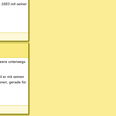
 1683 mit seiner
sheere unterwegs
l er mit seinen
hnen, gerade für