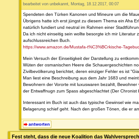
bearbeitet von unbekannt, Montag, 18.12.2017, 00:07
Spendeten den Türken Kanonen und Mineure um die Mauern 
Übrigens hatte ich erst jüngst zu diesem Thema ein Aha Erl
natürlich fundiert und neutral im Rahmen einer Stadtführ
Da ich nicht einseitig sein wollte besorgte ich mir Literat
aufschlussreichen Buch.
https://www.amazon.de/Mustafa-t%C3%BCrkische-Tagebuch
Mein Versuch der Einseitigkeit der Darstellung zu entkomme
Wüten der osmanischen Heere die Schauergeschichten noch 
Zivilbevölkerung berichtet, deren einziger Fehler es ist "Gi
Man liest eine Beschreibung aus dem Jahr 1683 und meint e
Bewohnern der Vororte mit luxuswaren bezahlt, Bewohner v
der Entwaffnugn zum Spass abgeschlachtet (Der Chronist b
Interessant im Buch ist auch das typische Gewinsel wie m
Belagerung schief geht. Nach den großen Tönen, die er am 
antworten
Fest steht, dass die neue Koalition das Wahlversprech