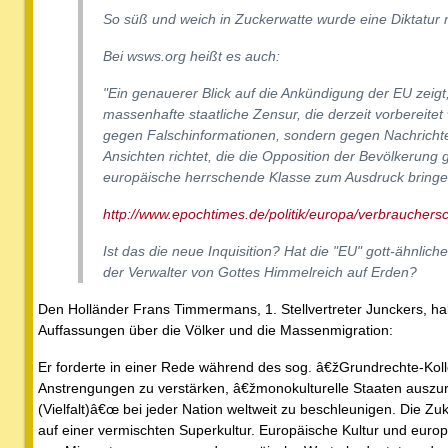
So süß und weich in Zuckerwatte wurde eine Diktatur 
Bei wsws.org heißt es auch:
"Ein genauerer Blick auf die Ankündigung der EU zeigt,
massenhafte staatliche Zensur, die derzeit vorbereitet 
gegen Falschinformationen, sondern gegen Nachrichte
Ansichten richtet, die die Opposition der Bevölkerung 
europäische herrschende Klasse zum Ausdruck bringe
http://www.epochtimes.de/politik/europa/verbraucher
Ist das die neue Inquisition? Hat die "EU" gott-ähnliche
der Verwalter von Gottes Himmelreich auf Erden?
Den Holländer Frans Timmermans, 1. Stellvertreter Junckers, halt
Auffassungen über die Völker und die Massenmigration:
Er forderte in einer Rede während des sog. â€žGrundrechte-Kol
Anstrengungen zu verstärken, â€žmonokulturelle Staaten auszur
(Vielfalt)â€œ bei jeder Nation weltweit zu beschleunigen. Die Z
auf einer vermischten Superkultur. Europäische Kultur und europ