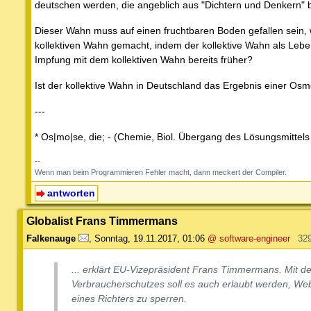
deutschen werden, die angeblich aus "Dichtern und Denkern" 
Dieser Wahn muss auf einen fruchtbaren Boden gefallen sein, 
kollektiven Wahn gemacht, indem der kollektive Wahn als Lebens
Impfung mit dem kollektiven Wahn bereits früher?
Ist der kollektive Wahn in Deutschland das Ergebnis einer Os
---
* Os|mo|se, die; - (Chemie, Biol. Übergang des Lösungsmittels
--
Wenn man beim Programmieren Fehler macht, dann meckert der Compiler.
antworten
Globalist Frans Timmermans
Falkenauge
,
Sonntag, 19.11.2017, 01:06
@ software-engineer
32
... erklärt EU-Vizepräsident Frans Timmermans. Mit 
Verbraucherschutzes soll es auch erlaubt werden, W
eines Richters zu sperren.