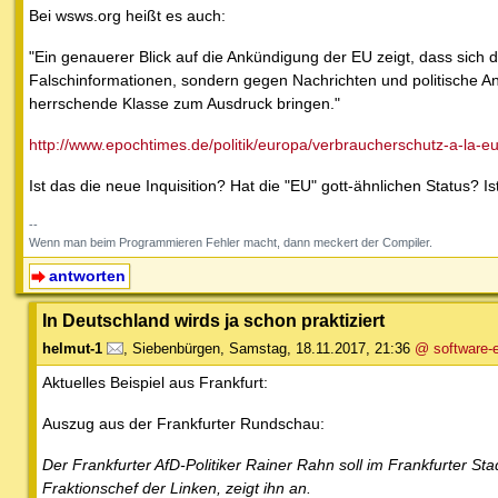
Bei wsws.org heißt es auch:
"Ein genauerer Blick auf die Ankündigung der EU zeigt, dass sich d
Falschinformationen, sondern gegen Nachrichten und politische An
herrschende Klasse zum Ausdruck bringen."
http://www.epochtimes.de/politik/europa/verbraucherschutz-a-la-
Ist das die neue Inquisition? Hat die "EU" gott-ähnlichen Status? 
--
Wenn man beim Programmieren Fehler macht, dann meckert der Compiler.
antworten
In Deutschland wirds ja schon praktiziert
helmut-1
,
Siebenbürgen
,
Samstag, 18.11.2017, 21:36
@ software-
Aktuelles Beispiel aus Frankfurt:
Auszug aus der Frankfurter Rundschau:
Der Frankfurter AfD-Politiker Rainer Rahn soll im Frankfurter S
Fraktionschef der Linken, zeigt ihn an.