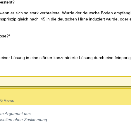
besteht?
wenn er sich so stark verbreitete. Wurde der deutsche Boden empfängl
prinzip gleich nach '45 in die deutschen Hirne induziert wurde, oder e
mose?*
 einer Lösung in eine stärker konzentrierte Lösung durch eine feinpor
96 Views
dem Argument des
ebseiten ohne Zustimmung