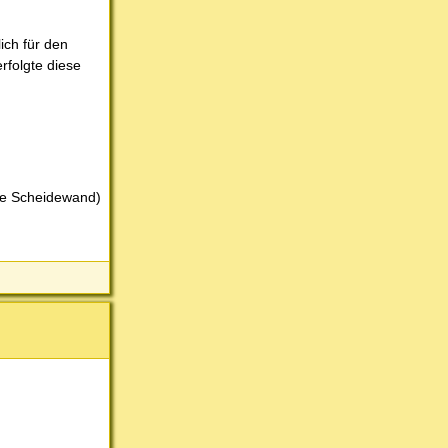
ich für den
rfolgte diese
ige Scheidewand)