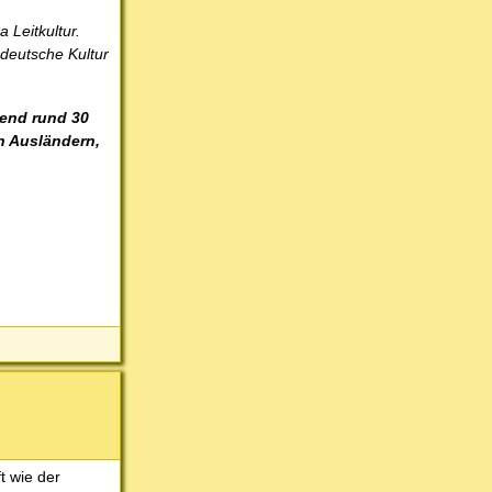
Leitkultur.
 deutsche Kultur
end rund 30
on Ausländern,
t wie der