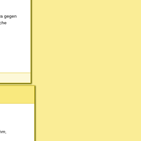
twa gegen
sche
ehm,