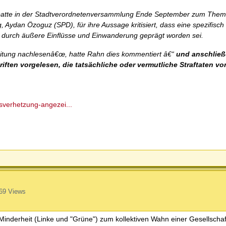
batte in der Stadtverordnetenversammlung Ende September zum Thema 
 Aydan Özoguz (SPD), für ihre Aussage kritisiert, dass eine spezifisch
h durch äußere Einflüsse und Einwanderung geprägt worden sei.
eitung nachlesenâ€œ, hatte Rahn dies kommentiert â€“
und anschließ
iften vorgelesen, die tatsächliche oder vermutliche Straftaten v
lksverhetzung-angezei...
69 Views
 Minderheit (Linke und "Grüne") zum kollektiven Wahn einer Gesellschaf