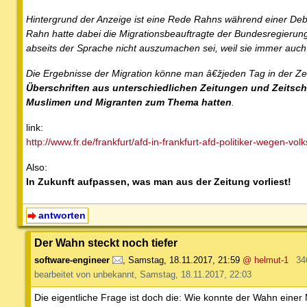
Hintergrund der Anzeige ist eine Rede Rahns während einer De
Rahn hatte dabei die Migrationsbeauftragte der Bundesregierung,
abseits der Sprache nicht auszumachen sei, weil sie immer auc
Die Ergebnisse der Migration könne man â€žjeden Tag in der Z
Überschriften aus unterschiedlichen Zeitungen und Zeitschr
Muslimen und Migranten zum Thema hatten
.
link:
http://www.fr.de/frankfurt/afd-in-frankfurt-afd-politiker-wegen-vo
Also:
In Zukunft aufpassen, was man aus der Zeitung vorliest!
antworten
Der Wahn steckt noch tiefer
software-engineer
,
Samstag, 18.11.2017, 21:59
@ helmut-1
34
bearbeitet von unbekannt, Samstag, 18.11.2017, 22:03
Die eigentliche Frage ist doch die: Wie konnte der Wahn einer