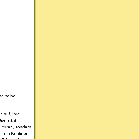
ml
se seine
 auf, ihre
versität
ulturen, sondern
n ein Kontinent