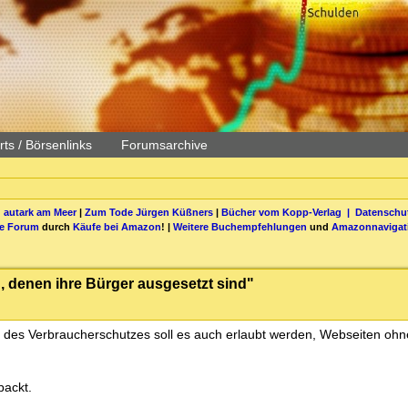
ts / Börsenlinks
Forumsarchive
 autark am Meer
|
Zum Tode Jürgen Küßners
|
Bücher vom Kopp-Verlag |
Datenschut
be Forum
durch
Käufe bei Amazon
! |
Weitere Buchempfehlungen
und
Amazonnavigat
n, denen ihre Bürger ausgesetzt sind"
t des Verbraucherschutzes soll es auch erlaubt werden, Webseiten o
packt.