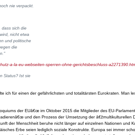
noch nie verpackt.
 dass sich die
wird, nicht etwa
n und politische
gegen die
n."
schutz-a-la-eu-webseiten-sperren-ohne-gerichtsbeschluss-a2271390.ht
n Status? Ist sie
e ich für einen der gefährlichsten und totalitärsten Eurokraten. Man le
loquiums der EUâ€œ im Oktober 2015 die Mitglieder des EU-Parlaments
adierenâ€œ und den Prozess der Umsetzung der â€žmultikulturellen Di
ukunft der Menschheit beruhe nicht länger auf einzelnen Nationen und K
äisches Erbe seien lediglich soziale Konstrukte. Europa sei immer scho