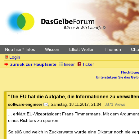
Neu hier? Infos
Wissen
Elliott-Wellen
Themen
Char
Login
zurück zur Hauptseite
linear
Ticker
Fluchtburg
Unterstützen Sie das Gel
"Die EU hat die Aufgabe, die Informationen zu verwalte
software-engineer
,
Samstag, 18.11.2017, 21:04
3871 Views
... erklärt EU-Vizepräsident Frans Timmermans. Mit dem Argumen
eines Richters zu sperren.
So süß und weich in Zuckerwatte wurde eine Diktatur noch nie ver