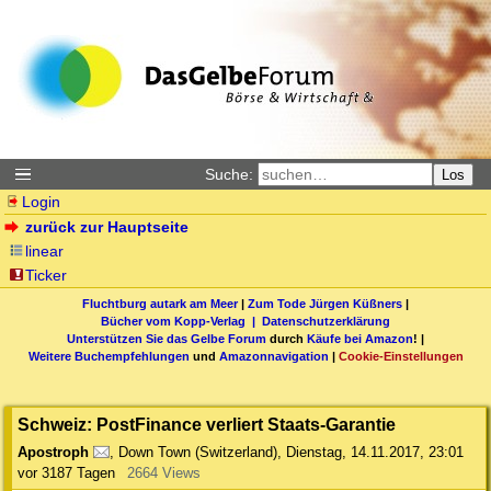
Suche:
Los
Login
zurück zur Hauptseite
linear
Ticker
Fluchtburg autark am Meer
|
Zum Tode Jürgen Küßners
|
Bücher vom Kopp-Verlag |
Datenschutzerklärung
Unterstützen Sie das Gelbe Forum
durch
Käufe bei Amazon
! |
Weitere Buchempfehlungen
und
Amazonnavigation
|
Cookie-Einstellungen
Schweiz: PostFinance verliert Staats-Garantie
Apostroph
,
Down Town (Switzerland)
,
Dienstag, 14.11.2017, 23:01
vor 3187 Tagen
2664 Views