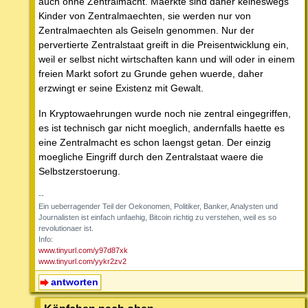
auch ohne Zentralmacht. Maerkte sind daher keineswegs
Kinder von Zentralmaechten, sie werden nur von
Zentralmaechten als Geiseln genommen. Nur der
pervertierte Zentralstaat greift in die Preisentwicklung ein,
weil er selbst nicht wirtschaften kann und will oder in einem
freien Markt sofort zu Grunde gehen wuerde, daher
erzwingt er seine Existenz mit Gewalt.
In Kryptowaehrungen wurde noch nie zentral eingegriffen,
es ist technisch gar nicht moeglich, andernfalls haette es
eine Zentralmacht es schon laengst getan. Der einzig
moegliche Eingriff durch den Zentralstaat waere die
Selbstzerstoerung.
--
Ein ueberragender Teil der Oekonomen, Politiker, Banker, Analysten und
Journalisten ist einfach unfaehig, Bitcoin richtig zu verstehen, weil es so
revolutionaer ist.
Info:
www.tinyurl.com/y97d87xk
www.tinyurl.com/yykr2zv2
antworten