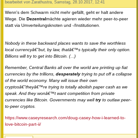
bearbeitet von Zarathustra, Samstag, 28.10.2017, 12:41
Wenn's dem Schwarm nicht mehr gefällt, geht er halt andere
Wege. Die
Dezentral
mächte agieren wieder mehr peer-to-peer
statt via Umverteilungsknoten und -/Institutionen.
Nobody in these backward places wants to save the worthless
local currencyâ€”but, by law, thatâ€™s typically their only option.
Billions will try to get into Bitcoin. (...)
Remember, Central Banks all over the world are printing up fiat
currencies by the trillions,
desperately
trying to put off a collapse
of the world economy. Many will issue their own
cryptosâ€”theyâ€™re trying to totally abolish paper cash as we
speak. And they wonâ€™t want competition from private
currencies like Bitcoin. Governments may well
try
to outlaw peer-
to-peer cryptos.
https://www.caseyresearch.com/doug-casey-how-i-learned-to-
love-bitcoin-part-ii/