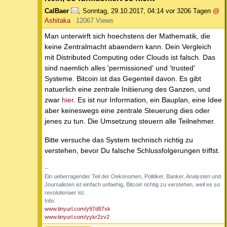
CalBaer
,
Sonntag, 29.10.2017, 04:14
vor 3206 Tagen
@
Ashitaka
12067 Views
Man unterwirft sich hoechstens der Mathematik, die
keine Zentralmacht abaendern kann. Dein Vergleich
mit Distributed Computing oder Clouds ist falsch. Das
sind naemlich alles 'permissioned' und 'trusted'
Systeme. Bitcoin ist das Gegenteil davon. Es gibt
natuerlich eine zentrale Initiierung des Ganzen, und
zwar
hier
. Es ist nur Information, ein Bauplan, eine Idee
aber keineswegs eine zentrale Steuerung dies oder
jenes zu tun. Die Umsetzung steuern alle Teilnehmer.
Bitte versuche das System technisch richtig zu
verstehen, bevor Du falsche Schlussfolgerungen triffst.
--
Ein ueberragender Teil der Oekonomen, Politiker, Banker, Analysten und
Journalisten ist einfach unfaehig, Bitcoin richtig zu verstehen, weil es so
revolutionaer ist.
Info:
www.tinyurl.com/y97d87xk
www.tinyurl.com/yykr2zv2