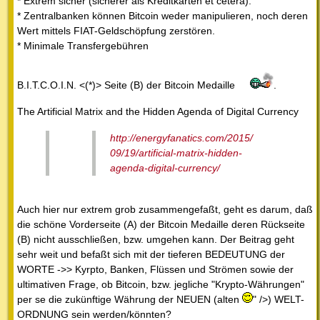
* Extrem sicher (sicherer als Kreditkarten et cetera).
* Zentralbanken können Bitcoin weder manipulieren, noch deren
Wert mittels FIAT-Geldschöpfung zerstören.
* Minimale Transfergebühren
B.I.T.C.O.I.N. <(*)> Seite (B) der Bitcoin Medaille
.
The Artificial Matrix and the Hidden Agenda of Digital Currency
http://energyfanatics.com/2015/
09/19/artificial-matrix-hidden-
agenda-digital-currency/
Auch hier nur extrem grob zusammengefaßt, geht es darum, daß
die schöne Vorderseite (A) der Bitcoin Medaille deren Rückseite
(B) nicht ausschließen, bzw. umgehen kann. Der Beitrag geht
sehr weit und befaßt sich mit der tieferen BEDEUTUNG der
WORTE ->> Kyrpto, Banken, Flüssen und Strömen sowie der
ultimativen Frage, ob Bitcoin, bzw. jegliche "Krypto-Währungen"
per se die zukünftige Währung der NEUEN (alten
" />) WELT-
ORDNUNG sein werden/könnten?