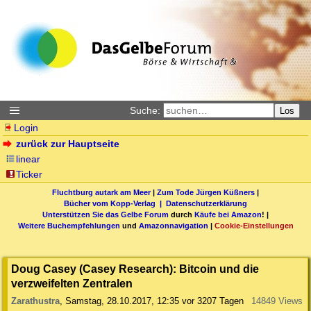
Suche:
Los
Login
zurück zur Hauptseite
linear
Ticker
Fluchtburg autark am Meer
|
Zum Tode Jürgen Küßners
|
Bücher vom Kopp-Verlag |
Datenschutzerklärung
Unterstützen Sie das Gelbe Forum
durch
Käufe bei Amazon
! |
Weitere Buchempfehlungen
und
Amazonnavigation
|
Cookie-Einstellungen
Doug Casey (Casey Research): Bitcoin und die
verzweifelten Zentralen
Zarathustra
,
Samstag, 28.10.2017, 12:35
vor 3207 Tagen
14849 Views