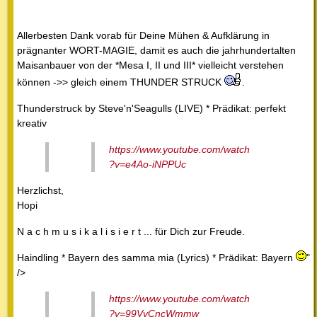
Allerbesten Dank vorab für Deine Mühen & Aufklärung in
prägnanter WORT-MAGIE, damit es auch die jahrhundertalten
Maisanbauer von der *Mesa I, II und III* vielleicht verstehen
können ->> gleich einem THUNDER STRUCK
.
Thunderstruck by Steve'n'Seagulls (LIVE) * Prädikat: perfekt
kreativ
https://www.youtube.com/watch
?v=e4Ao-iNPPUc
Herzlichst,
Hopi
N a c h m u s i k a l i s i e r t ... für Dich zur Freude.
Haindling * Bayern des samma mia (Lyrics) * Prädikat: Bayern
"
/>
https://www.youtube.com/watch
?v=99VvCncWmmw