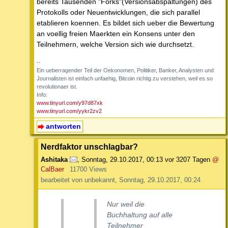
bereits Tausenden "Forks"(Versionsabspaltungen) des
Protokolls oder Neuentwicklungen, die sich parallel
etablieren koennen. Es bildet sich ueber die Bewertung
an voellig freien Maerkten ein Konsens unter den
Teilnehmern, welche Version sich wie durchsetzt.
--
Ein ueberragender Teil der Oekonomen, Politiker, Banker, Analysten und
Journalisten ist einfach unfaehig, Bitcoin richtig zu verstehen, weil es so
revolutionaer ist.
Info:
www.tinyurl.com/y97d87xk
www.tinyurl.com/yykr2zv2
antworten
Nerdfaktor unschlagbar?
Ashitaka
,
Sonntag, 29.10.2017, 00:13
vor 3207 Tagen
@
CalBaer
11700 Views
bearbeitet von unbekannt, Sonntag, 29.10.2017, 00:24
Nur weil die
Buchhaltung auf alle
Teilnehmer