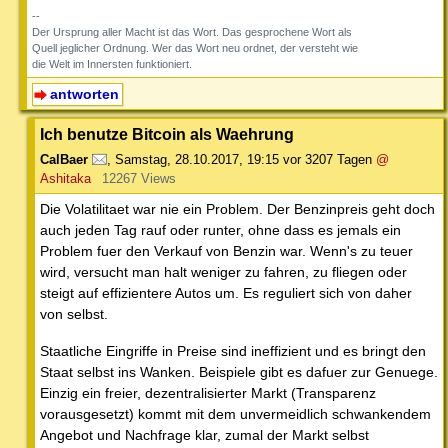
--
Der Ursprung aller Macht ist das Wort. Das gesprochene Wort als
Quell jeglicher Ordnung. Wer das Wort neu ordnet, der versteht wie
die Welt im Innersten funktioniert.
antworten
Ich benutze Bitcoin als Waehrung
CalBaer
,
Samstag, 28.10.2017, 19:15
vor 3207 Tagen
@
Ashitaka
12267 Views
Die Volatilitaet war nie ein Problem. Der Benzinpreis geht doch
auch jeden Tag rauf oder runter, ohne dass es jemals ein
Problem fuer den Verkauf von Benzin war. Wenn's zu teuer
wird, versucht man halt weniger zu fahren, zu fliegen oder
steigt auf effizientere Autos um. Es reguliert sich von daher
von selbst.
Staatliche Eingriffe in Preise sind ineffizient und es bringt den
Staat selbst ins Wanken. Beispiele gibt es dafuer zur Genuege.
Einzig ein freier, dezentralisierter Markt (Transparenz
vorausgesetzt) kommt mit dem unvermeidlich schwankendem
Angebot und Nachfrage klar, zumal der Markt selbst