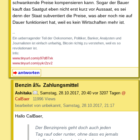
schwankende Preise kompensieren kann. Sogar der Bauer
kauft das Saatgut eben nicht erst kurz vor Aussaat, es sei
denn der Staat subventiert die Preise, was aber noch nie auf
Dauer funktioniert hat, weil es kein Wirtschaften mehr ist.
--
Ein ueberragender Teil der Oekonomen, Politiker, Banker, Analysten und
Journalisten ist einfach unfaehig, Bitcoin richtig zu verstehen, weil es so
revolutionaer ist.
Info:
www.tinyurl.com/y97d87xk
www.tinyurl.com/yykr2zv2
antworten
Benzin â‰ Zahlungsmittel
Ashitaka
,
Samstag, 28.10.2017, 20:40
vor 3207 Tagen
@
CalBaer
11996 Views
bearbeitet von unbekannt, Samstag, 28.10.2017, 21:17
Hallo CalBaer,
Der Benzinpreis geht doch auch jeden
Tag rauf oder runter, ohne dass es jemals